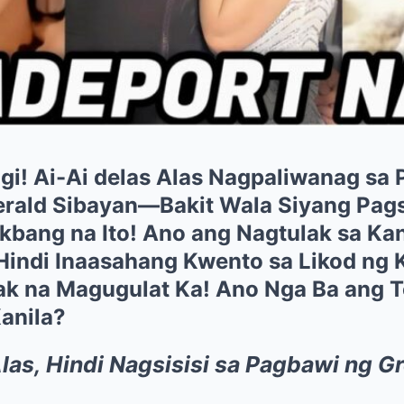
i! Ai-Ai delas Alas Nagpaliwanag sa
erald Sibayan—Bakit Wala Siyang Pagsi
bang na Ito! Ano ang Nagtulak sa Ka
Hindi Inaasahang Kwento sa Likod ng 
ak na Magugulat Ka! Ano Nga Ba ang 
anila?
Alas, Hindi Nagsisisi sa Pagbawi ng G