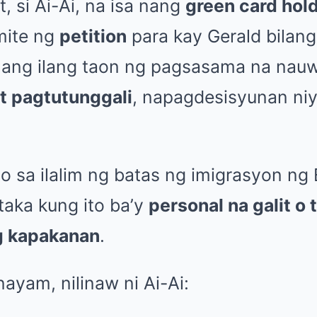
, si Ai-Ai, na isa nang
green card hold
mite ng
petition
para kay Gerald bilang
 ang ilang taon ng pagsasama na nau
t pagtutunggali
, napagdesisyunan ni
to sa ilalim ng batas ng imigrasyon ng
aka kung ito ba’y
personal na galit 
g kapakanan
.
ayam, nilinaw ni Ai-Ai: