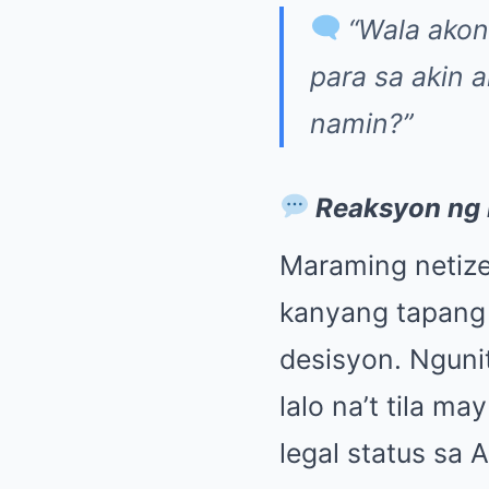
“Wala akon
para sa akin 
namin?”
Reaksyon ng 
Maraming netiz
kanyang tapang 
desisyon. Nguni
lalo na’t tila m
legal status sa 