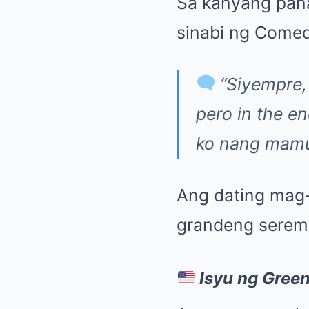
Sa kanyang pa
sinabi ng Come
“Siyempre,
pero in the en
ko nang mamuh
Ang dating mag-
grandeng seremo
Isyu ng Gree