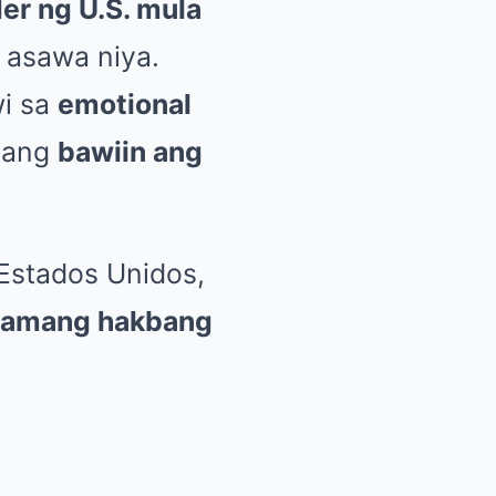
er ng U.S. mula
 asawa niya.
wi sa
emotional
yang
bawiin ang
 Estados Unidos,
o tamang hakbang