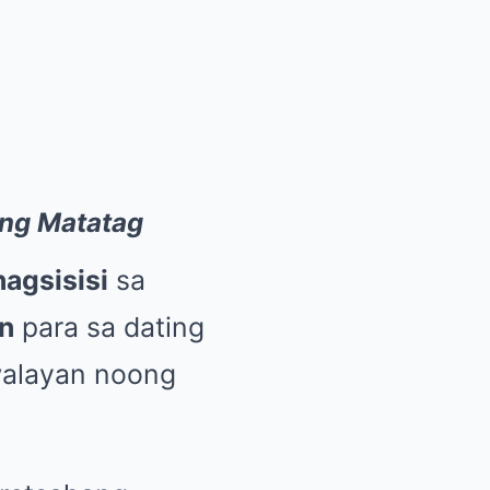
ng Matatag
nagsisisi
sa
on
para sa dating
walayan noong