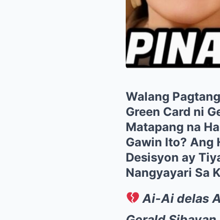
Walang Pagtangg
Green Card ni G
Matapang na Hak
Gawin Ito? Ang 
Desisyon ay Tiy
Nangyayari Sa K
Ai-Ai delas 
Gerald Sibayan