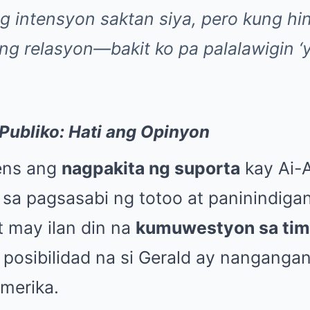
g intensyon saktan siya, pero kung hin
ang relasyon—bakit ko pa palalawigin 
Publiko: Hati ang Opinyon
ens ang
nagpakita ng suporta
kay Ai-A
sa pagsasabi ng totoo at paninindiga
t may ilan din na
kumuwestyon sa tim
ay posibilidad na si Gerald ay nangang
Amerika.