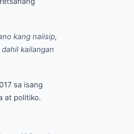
iretsahang
no kang naiisip,
 dahil kailangan
017 sa isang
at politiko.