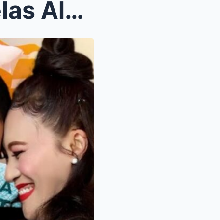
Walang Pagtanggi! Ai-Ai delas Alas Nagpaliwanag sa...