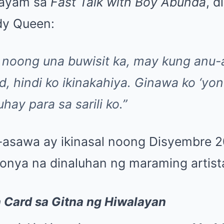
nayam sa
Fast Talk with Boy Abunda
, d
dy Queen:
 noong una buwisit ka, may kung anu-a
d, hindi ko ikinakahiya. Ginawa ko ‘yon
ay para sa sarili ko.”
asawa ay ikinasal noong Disyembre 2
nya na dinaluhan ng maraming artista 
n Card sa Gitna ng Hiwalayan