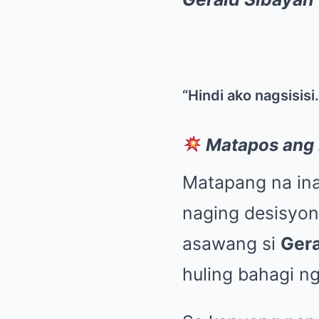
“Hindi ako nagsisisi.
Matapos ang
Matapang na in
naging desisyo
asawang si
Gera
huling bahagi n