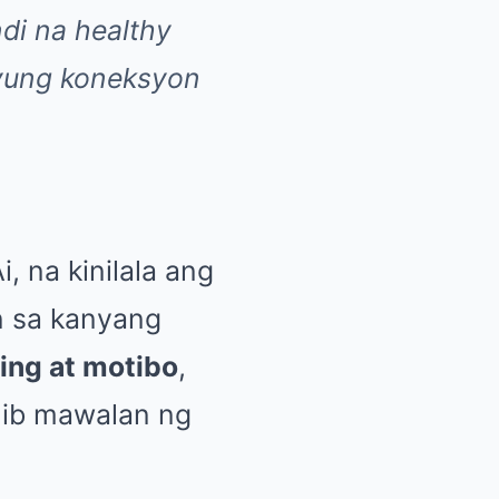
di na healthy
‘yung koneksyon
i, na kinilala ang
n sa kanyang
ing at motibo
,
anib mawalan ng