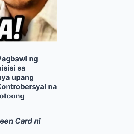
 Pagbawi ng
sisi sa
nya upang
Kontrobersyal na
Totoong
reen Card ni