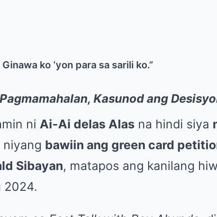
 Ginawa ko ‘yon para sa sarili ko.”
 Pagmamahalan, Kasunod ang Desisyo
amin ni
Ai-Ai delas Alas
na hindi siya
n niyang
bawiin ang green card petiti
ld Sibayan
, matapos ang kanilang hi
g 2024.