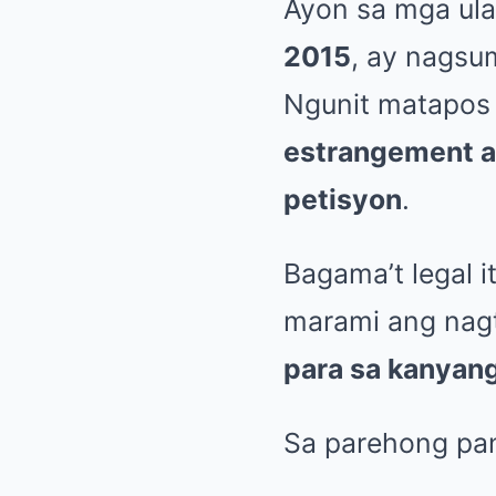
Ayon sa mga ulat
2015
, ay nagsu
Ngunit matapos
estrangement a
petisyon
.
Bagama’t legal i
marami ang nagt
para sa kanyan
Sa parehong pan