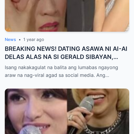
News
•
1 year ago
BREAKING NEWS! DATING ASAWA NI AI-AI
DELAS ALAS NA SI GERALD SIBAYAN,
TIMBOG SA MILYON-MILYONG PERANG
Isang nakakagulat na balita ang lumabas ngayong
NILIMAS UMANO! Showbiz World
araw na nag-viral agad sa social media. Ang…
NAGULANTANG, AI-AI HINDI
MAKAPANIWALA SA MATINDING
PAGTATAKSIL!