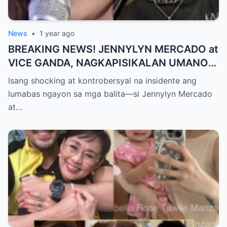
News
•
1 year ago
BREAKING NEWS! JENNYLYN MERCADO at
VICE GANDA, NAGKAPISIKALAN UMANO
SA LIKOD NG CAMERA — Buong
Isang shocking at kontrobersyal na insidente ang
PANGYAYARI, NAHULI SA VIDEO! Showbiz
lumabas ngayon sa mga balita—si Jennylyn Mercado
World NAGULANTANG sa Biglaang
at…
Sagupaan ng Dalawang Sikat na
Personalidad!