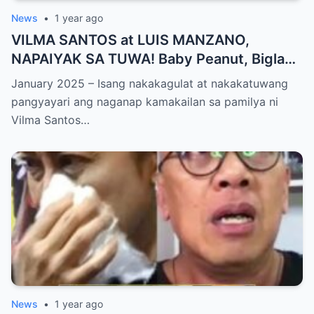
News
•
1 year ago
VILMA SANTOS at LUIS MANZANO,
NAPAIYAK SA TUWA! Baby Peanut, Biglang
NAGSALITA ng DIRETSO sa Harap ng Lahat
January 2025 – Isang nakakagulat at nakakatuwang
— Jessy Mendiola, EMOSYONAL sa
pangyayari ang naganap kamakailan sa pamilya ni
Milestone ng Anak! Netizens Kinilig at Na-
Vilma Santos…
touch sa Viral Moment!
News
•
1 year ago