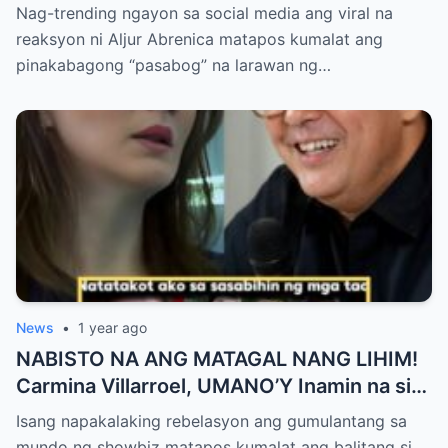
PASABOG Photo ni KYLIE PADILLA —
Nag-trending ngayon sa social media ang viral na
Netizens Nagulantang sa Ganda at Lakas
reaksyon ni Aljur Abrenica matapos kumalat ang
ng Aura! “Sino Talaga ang Nagsisi
pinakabagong “pasabog” na larawan ng…
Ngayon?”
News
•
1 year ago
NABISTO NA ANG MATAGAL NANG LIHIM!
Carmina Villarroel, UMANO’Y Inamin na si
AGA MUHLACH ang TUNAY na Ama nina
Isang napakalaking rebelasyon ang gumulantang sa
Mavy at Cassy Legaspi — Buong Showbiz
mundo ng showbiz matapos kumalat ang balitang si