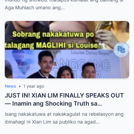
World NAGULANTANG sa Rebelasyong
Aga Muhlach umano ang…
Yumanig sa Pamilya!
News
•
1 year ago
JUST IN! XIAN LIM FINALLY SPEAKS OUT
— Inamin ang Shocking Truth sa
Pagbubuntis ni Louise Delos Reyes!
Isang nakakatuwa at nakakagulat na rebelasyon ang
Matagal na Itinagong Lihim, Isiniwalat na sa
ibinahagi ni Xian Lim sa publiko na agad…
Publiko! Fans Gulat na Gulat sa