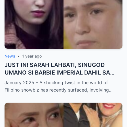
News
•
1 year ago
JUST IN! SARAH LAHBATI, SINUGOD
UMANO SI BARBIE IMPERIAL DAHIL SA
ISYU NG PANG-AAGAW KAY RICHARD
January 2025 – A shocking twist in the world of
GUTIERREZ! Matinding Komprontasyon,
Filipino showbiz has recently surfaced, involving…
Nag-Init ang Social Media — Fans
SHOCKED sa Lihim na Girian!