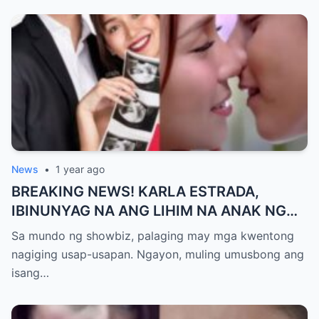
News
•
1 year ago
BREAKING NEWS! KARLA ESTRADA,
IBINUNYAG NA ANG LIHIM NA ANAK NG
KATHNIEL! Matagal na Itinatagong
Sa mundo ng showbiz, palaging may mga kwentong
Katotohanan, Inilabas na sa Publiko — Fans
nagiging usap-usapan. Ngayon, muling umusbong ang
NAGULANTANG sa Rebelasyong Yumanig
isang…
sa Buhay nina Kathryn at Daniel!