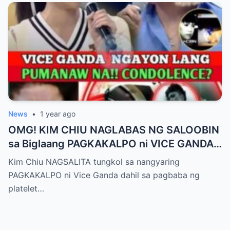
Rebelasyong Di Inaasahan!
News
•
1 year ago
OMG! KIM CHIU NAGLABAS NG SALOOBIN
sa Biglaang PAGKAKALPO ni VICE GANDA
sa “It’s Showtime” — Pagbaba ng Platelet
Kim Chiu NAGSALITA tungkol sa nangyaring
Count, NAGDULOT ng Matinding Alarma!
PAGKAKALPO ni Vice Ganda dahil sa pagbaba ng
Fans Naluha sa Pag-aalala sa Kalagayan ni
platelet…
Vice!