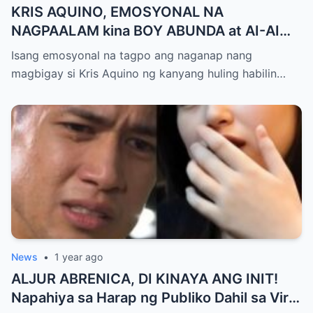
KRIS AQUINO, EMOSYONAL NA
NAGPAALAM kina BOY ABUNDA at AI-AI
DELAS ALAS! Huling Habilin ng Queen of
Isang emosyonal na tagpo ang naganap nang
All Media, NAGPAIYAK sa Buong Bayan —
magbigay si Kris Aquino ng kanyang huling habilin…
Matinding Rebelasyon ng Pagmamahal at
Pagpapatawad, Isiniwalat na!
News
•
1 year ago
ALJUR ABRENICA, DI KINAYA ANG INIT!
Napahiya sa Harap ng Publiko Dahil sa Viral