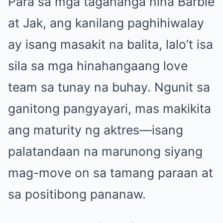
Para sa mga tagahanga nina Barbie
at Jak, ang kanilang paghihiwalay
ay isang masakit na balita, lalo’t isa
sila sa mga hinahangaang love
team sa tunay na buhay. Ngunit sa
ganitong pangyayari, mas makikita
ang maturity ng aktres—isang
palatandaan na marunong siyang
mag-move on sa tamang paraan at
sa positibong pananaw.