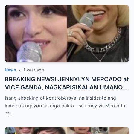
MAKAPANIWALA SA MATINDING
PAGTATAKSIL!
News
•
1 year ago
BREAKING NEWS! JENNYLYN MERCADO at
VICE GANDA, NAGKAPISIKALAN UMANO
SA LIKOD NG CAMERA — Buong
Isang shocking at kontrobersyal na insidente ang
PANGYAYARI, NAHULI SA VIDEO! Showbiz
lumabas ngayon sa mga balita—si Jennylyn Mercado
World NAGULANTANG sa Biglaang
at…
Sagupaan ng Dalawang Sikat na
Personalidad!