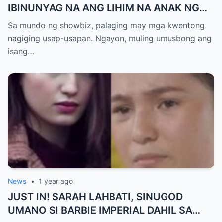
IBINUNYAG NA ANG LIHIM NA ANAK NG
KATHNIEL! Matagal na Itinatagong
Sa mundo ng showbiz, palaging may mga kwentong
Katotohanan, Inilabas na sa Publiko — Fans
nagiging usap-usapan. Ngayon, muling umusbong ang
NAGULANTANG sa Rebelasyong Yumanig
isang…
sa Buhay nina Kathryn at Daniel!
News
•
1 year ago
JUST IN! SARAH LAHBATI, SINUGOD
UMANO SI BARBIE IMPERIAL DAHIL SA