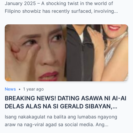
ISYU NG PANG-AAGAW KAY RICHARD
January 2025 – A shocking twist in the world of
GUTIERREZ! Matinding Komprontasyon,
Filipino showbiz has recently surfaced, involving…
Nag-Init ang Social Media — Fans
SHOCKED sa Lihim na Girian!
News
•
1 year ago
BREAKING NEWS! DATING ASAWA NI AI-AI
DELAS ALAS NA SI GERALD SIBAYAN,
TIMBOG SA MILYON-MILYONG PERANG
Isang nakakagulat na balita ang lumabas ngayong
NILIMAS UMANO! Showbiz World
araw na nag-viral agad sa social media. Ang…
NAGULANTANG, AI-AI HINDI