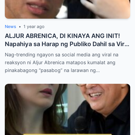
News
•
1 year ago
ALJUR ABRENICA, DI KINAYA ANG INIT!
Napahiya sa Harap ng Publiko Dahil sa Viral
PASABOG Photo ni KYLIE PADILLA —
Nag-trending ngayon sa social media ang viral na
Netizens Nagulantang sa Ganda at Lakas
reaksyon ni Aljur Abrenica matapos kumalat ang
ng Aura! “Sino Talaga ang Nagsisi
pinakabagong “pasabog” na larawan ng…
Ngayon?”