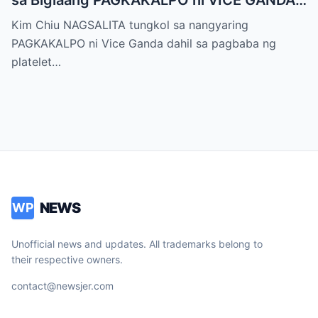
sa “It’s Showtime” — Pagbaba ng Platelet
Kim Chiu NAGSALITA tungkol sa nangyaring
Count, NAGDULOT ng Matinding Alarma!
PAGKAKALPO ni Vice Ganda dahil sa pagbaba ng
Fans Naluha sa Pag-aalala sa Kalagayan ni
platelet…
Vice!
NEWS
WP
Unofficial news and updates. All trademarks belong to
their respective owners.
contact@newsjer.com