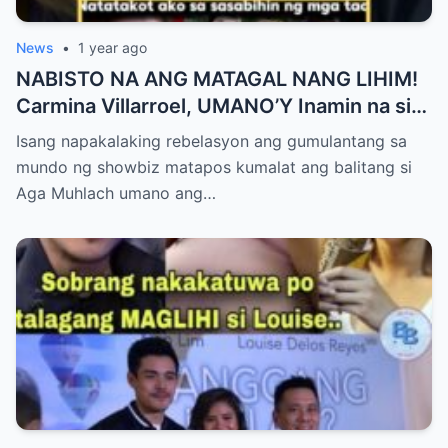
News
•
1 year ago
NABISTO NA ANG MATAGAL NANG LIHIM!
Carmina Villarroel, UMANO’Y Inamin na si
AGA MUHLACH ang TUNAY na Ama nina
Isang napakalaking rebelasyon ang gumulantang sa
Mavy at Cassy Legaspi — Buong Showbiz
mundo ng showbiz matapos kumalat ang balitang si
World NAGULANTANG sa Rebelasyong
Aga Muhlach umano ang…
Yumanig sa Pamilya!