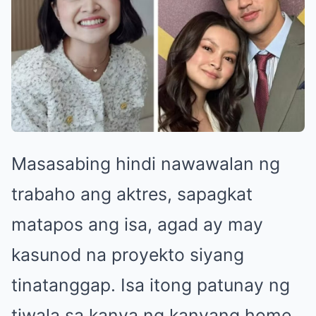
Masasabing hindi nawawalan ng
trabaho ang aktres, sapagkat
matapos ang isa, agad ay may
kasunod na proyekto siyang
tinatanggap. Isa itong patunay ng
tiwala sa kanya ng kanyang home