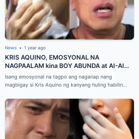
News
•
1 year ago
KRIS AQUINO, EMOSYONAL NA
NAGPAALAM kina BOY ABUNDA at AI-AI
DELAS ALAS! Huling Habilin ng Queen of
Isang emosyonal na tagpo ang naganap nang
All Media, NAGPAIYAK sa Buong Bayan —
magbigay si Kris Aquino ng kanyang huling habilin…
Matinding Rebelasyon ng Pagmamahal at
Pagpapatawad, Isiniwalat na!