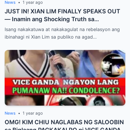
News
•
1 year ago
JUST IN! XIAN LIM FINALLY SPEAKS OUT
— Inamin ang Shocking Truth sa
Pagbubuntis ni Louise Delos Reyes!
Isang nakakatuwa at nakakagulat na rebelasyon ang
Matagal na Itinagong Lihim, Isiniwalat na sa
ibinahagi ni Xian Lim sa publiko na agad…
Publiko! Fans Gulat na Gulat sa
Rebelasyong Di Inaasahan!
News
•
1 year ago
OMG! KIM CHIU NAGLABAS NG SALOOBIN
sa Biglaang PAGKAKALPO ni VICE GANDA