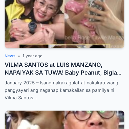
News
•
1 year ago
VILMA SANTOS at LUIS MANZANO,
NAPAIYAK SA TUWA! Baby Peanut, Biglang
NAGSALITA ng DIRETSO sa Harap ng Lahat
January 2025 – Isang nakakagulat at nakakatuwang
— Jessy Mendiola, EMOSYONAL sa
pangyayari ang naganap kamakailan sa pamilya ni
Milestone ng Anak! Netizens Kinilig at Na-
Vilma Santos…
touch sa Viral Moment!