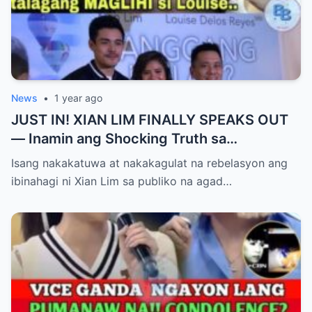
News
•
1 year ago
JUST IN! XIAN LIM FINALLY SPEAKS OUT
— Inamin ang Shocking Truth sa
Pagbubuntis ni Louise Delos Reyes!
Isang nakakatuwa at nakakagulat na rebelasyon ang
Matagal na Itinagong Lihim, Isiniwalat na sa
ibinahagi ni Xian Lim sa publiko na agad…
Publiko! Fans Gulat na Gulat sa
Rebelasyong Di Inaasahan!