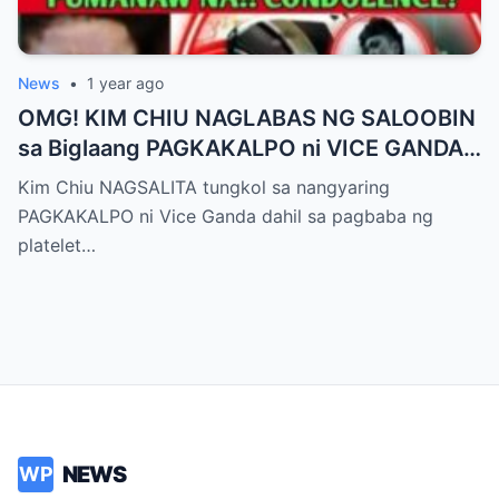
News
•
1 year ago
OMG! KIM CHIU NAGLABAS NG SALOOBIN
sa Biglaang PAGKAKALPO ni VICE GANDA
sa “It’s Showtime” — Pagbaba ng Platelet
Kim Chiu NAGSALITA tungkol sa nangyaring
Count, NAGDULOT ng Matinding Alarma!
PAGKAKALPO ni Vice Ganda dahil sa pagbaba ng
Fans Naluha sa Pag-aalala sa Kalagayan ni
platelet…
Vice!
NEWS
WP