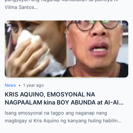
Milestone ng Anak! Netizens Kinilig at Na-
Vilma Santos…
touch sa Viral Moment!
News
•
1 year ago
KRIS AQUINO, EMOSYONAL NA
NAGPAALAM kina BOY ABUNDA at AI-AI
DELAS ALAS! Huling Habilin ng Queen of
Isang emosyonal na tagpo ang naganap nang
All Media, NAGPAIYAK sa Buong Bayan —
magbigay si Kris Aquino ng kanyang huling habilin…
Matinding Rebelasyon ng Pagmamahal at