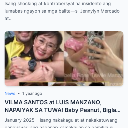
SA LIKOD NG CAMERA — Buong
Isang shocking at kontrobersyal na insidente ang
PANGYAYARI, NAHULI SA VIDEO! Showbiz
lumabas ngayon sa mga balita—si Jennylyn Mercado
World NAGULANTANG sa Biglaang
at…
Sagupaan ng Dalawang Sikat na
Personalidad!
News
•
1 year ago
VILMA SANTOS at LUIS MANZANO,
NAPAIYAK SA TUWA! Baby Peanut, Biglang
NAGSALITA ng DIRETSO sa Harap ng Lahat
January 2025 – Isang nakakagulat at nakakatuwang
— Jessy Mendiola, EMOSYONAL sa
pangyayari ang naganap kamakailan sa pamilya ni