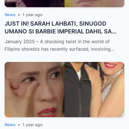
News
•
1 year ago
JUST IN! SARAH LAHBATI, SINUGOD
UMANO SI BARBIE IMPERIAL DAHIL SA
ISYU NG PANG-AAGAW KAY RICHARD
January 2025 – A shocking twist in the world of
GUTIERREZ! Matinding Komprontasyon,
Filipino showbiz has recently surfaced, involving…
Nag-Init ang Social Media — Fans
SHOCKED sa Lihim na Girian!
News
•
1 year ago