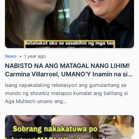
News
•
1 year ago
NABISTO NA ANG MATAGAL NANG LIHIM!
Carmina Villarroel, UMANO’Y Inamin na si
AGA MUHLACH ang TUNAY na Ama nina
Isang napakalaking rebelasyon ang gumulantang sa
Mavy at Cassy Legaspi — Buong Showbiz
mundo ng showbiz matapos kumalat ang balitang si
World NAGULANTANG sa Rebelasyong
Aga Muhlach umano ang…
Yumanig sa Pamilya!