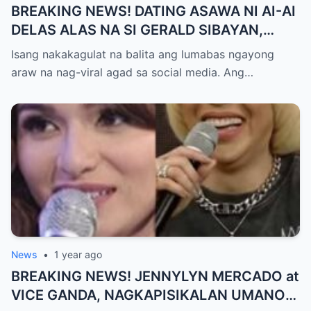
BREAKING NEWS! DATING ASAWA NI AI-AI
DELAS ALAS NA SI GERALD SIBAYAN,
TIMBOG SA MILYON-MILYONG PERANG
Isang nakakagulat na balita ang lumabas ngayong
NILIMAS UMANO! Showbiz World
araw na nag-viral agad sa social media. Ang…
NAGULANTANG, AI-AI HINDI
MAKAPANIWALA SA MATINDING
PAGTATAKSIL!
News
•
1 year ago
BREAKING NEWS! JENNYLYN MERCADO at
VICE GANDA, NAGKAPISIKALAN UMANO