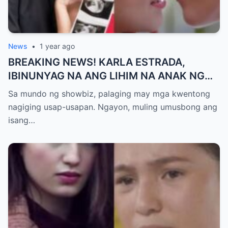
News
•
1 year ago
BREAKING NEWS! KARLA ESTRADA,
IBINUNYAG NA ANG LIHIM NA ANAK NG
KATHNIEL! Matagal na Itinatagong
Sa mundo ng showbiz, palaging may mga kwentong
Katotohanan, Inilabas na sa Publiko — Fans
nagiging usap-usapan. Ngayon, muling umusbong ang
NAGULANTANG sa Rebelasyong Yumanig
isang…
sa Buhay nina Kathryn at Daniel!