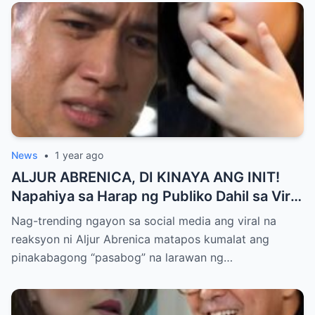
Pagpapatawad, Isiniwalat na!
News
•
1 year ago
ALJUR ABRENICA, DI KINAYA ANG INIT!
Napahiya sa Harap ng Publiko Dahil sa Viral
PASABOG Photo ni KYLIE PADILLA —
Nag-trending ngayon sa social media ang viral na
Netizens Nagulantang sa Ganda at Lakas
reaksyon ni Aljur Abrenica matapos kumalat ang
ng Aura! “Sino Talaga ang Nagsisi
pinakabagong “pasabog” na larawan ng…
Ngayon?”