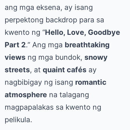
ang mga eksena, ay isang
perpektong backdrop para sa
kwento ng “
Hello, Love, Goodbye
Part 2
.” Ang mga
breathtaking
views
ng mga bundok,
snowy
streets
, at
quaint cafés
ay
nagbibigay ng isang
romantic
atmosphere
na talagang
magpapalakas sa kwento ng
pelikula.