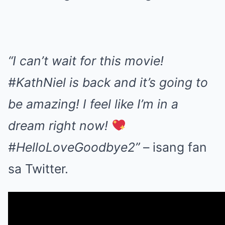
“I can’t wait for this movie!
#KathNiel is back and it’s going to
be amazing! I feel like I’m in a
dream right now!
#HelloLoveGoodbye2”
– isang fan
sa Twitter.