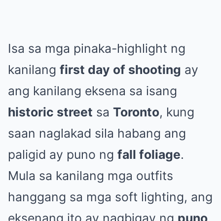
Isa sa mga pinaka-highlight ng
kanilang
first day of shooting
ay
ang kanilang eksena sa isang
historic street
sa
Toronto
, kung
saan naglakad sila habang ang
paligid ay puno ng
fall foliage
.
Mula sa kanilang mga outfits
hanggang sa mga soft lighting, ang
eksenang ito ay nagbigay ng
puno