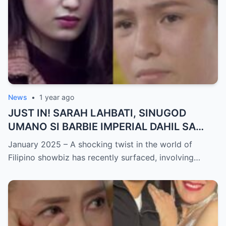
News
•
1 year ago
JUST IN! SARAH LAHBATI, SINUGOD
UMANO SI BARBIE IMPERIAL DAHIL SA
ISYU NG PANG-AAGAW KAY RICHARD
January 2025 – A shocking twist in the world of
GUTIERREZ! Matinding Komprontasyon,
Filipino showbiz has recently surfaced, involving…
Nag-Init ang Social Media — Fans
SHOCKED sa Lihim na Girian!