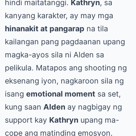
hindi maitatanggi.
Kathryn
, sa
kanyang karakter, ay may mga
hinanakit at pangarap
na tila
kailangan pang pagdaanan upang
magka-ayos sila ni Alden sa
pelikula. Matapos ang shooting ng
eksenang iyon, nagkaroon sila ng
isang
emotional moment
sa set,
kung saan
Alden
ay nagbigay ng
support kay
Kathryn
upang ma-
cope ang matinding emosyon.