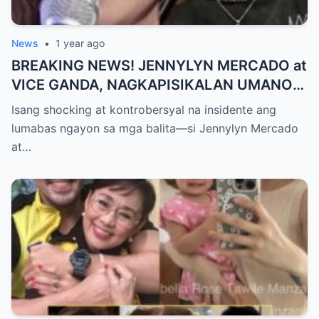
News
•
1 year ago
BREAKING NEWS! JENNYLYN MERCADO at
VICE GANDA, NAGKAPISIKALAN UMANO
SA LIKOD NG CAMERA — Buong
Isang shocking at kontrobersyal na insidente ang
PANGYAYARI, NAHULI SA VIDEO! Showbiz
lumabas ngayon sa mga balita—si Jennylyn Mercado
World NAGULANTANG sa Biglaang
at…
Sagupaan ng Dalawang Sikat na
Personalidad!