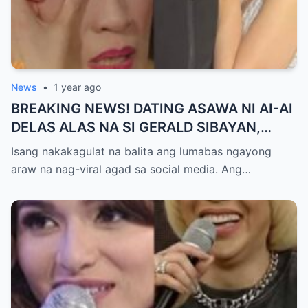
News
•
1 year ago
BREAKING NEWS! DATING ASAWA NI AI-AI
DELAS ALAS NA SI GERALD SIBAYAN,
TIMBOG SA MILYON-MILYONG PERANG
Isang nakakagulat na balita ang lumabas ngayong
NILIMAS UMANO! Showbiz World
araw na nag-viral agad sa social media. Ang…
NAGULANTANG, AI-AI HINDI
MAKAPANIWALA SA MATINDING
PAGTATAKSIL!