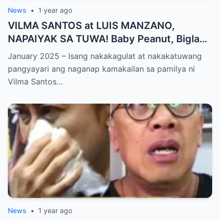
News
•
1 year ago
VILMA SANTOS at LUIS MANZANO,
NAPAIYAK SA TUWA! Baby Peanut, Biglang
NAGSALITA ng DIRETSO sa Harap ng Lahat
January 2025 – Isang nakakagulat at nakakatuwang
— Jessy Mendiola, EMOSYONAL sa
pangyayari ang naganap kamakailan sa pamilya ni
Milestone ng Anak! Netizens Kinilig at Na-
Vilma Santos…
touch sa Viral Moment!
News
•
1 year ago