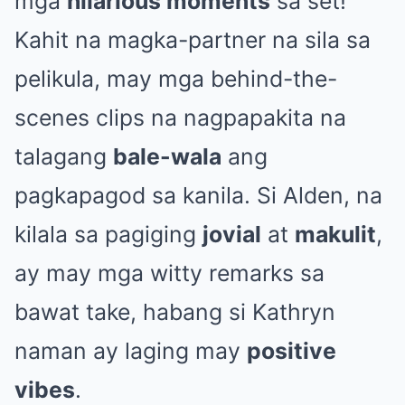
mga
hilarious moments
sa set!
Kahit na magka-partner na sila sa
pelikula, may mga behind-the-
scenes clips na nagpapakita na
talagang
bale-wala
ang
pagkapagod sa kanila. Si Alden, na
kilala sa pagiging
jovial
at
makulit
,
ay may mga witty remarks sa
bawat take, habang si Kathryn
naman ay laging may
positive
vibes
.