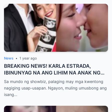
News
•
1 year ago
BREAKING NEWS! KARLA ESTRADA,
IBINUNYAG NA ANG LIHIM NA ANAK NG
KATHNIEL! Matagal na Itinatagong
Sa mundo ng showbiz, palaging may mga kwentong
Katotohanan, Inilabas na sa Publiko — Fans
nagiging usap-usapan. Ngayon, muling umusbong ang
NAGULANTANG sa Rebelasyong Yumanig
isang…
sa Buhay nina Kathryn at Daniel!