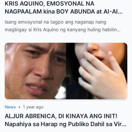
KRIS AQUINO, EMOSYONAL NA
NAGPAALAM kina BOY ABUNDA at AI-AI
DELAS ALAS! Huling Habilin ng Queen of
Isang emosyonal na tagpo ang naganap nang
All Media, NAGPAIYAK sa Buong Bayan —
magbigay si Kris Aquino ng kanyang huling habilin…
Matinding Rebelasyon ng Pagmamahal at
Pagpapatawad, Isiniwalat na!
News
•
1 year ago
ALJUR ABRENICA, DI KINAYA ANG INIT!
Napahiya sa Harap ng Publiko Dahil sa Viral
PASABOG Photo ni KYLIE PADILLA —