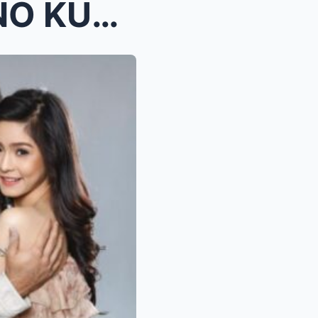
KIM CHIU AT PAULO AVELINO KUMPIRMADO MAY MOVIE, GE...