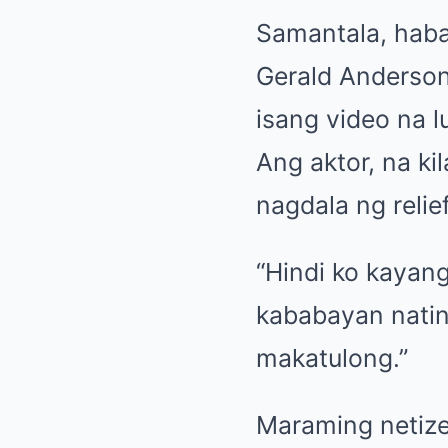
Samantala, haban
Gerald Anderson
isang video na 
Ang aktor, na ki
nagdala ng reli
“Hindi ko kaya
kababayan natin,
makatulong.”
Maraming netize