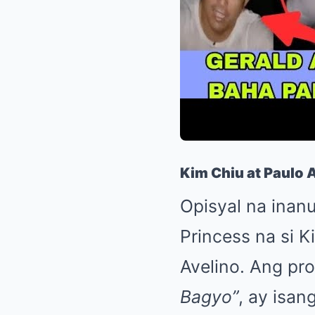
Kim Chiu at Paulo 
Opisyal na inan
Princess na si K
Avelino. Ang pr
Bagyo”
, ay isa