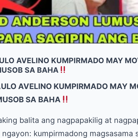
AULO AVELINO KUMPIRMADO MAY MO
USOB SA BAHA
PAULO AVELINO KUMPIRMADO MAY M
MUSOB SA BAHA
king balita ang nagpapakilig at nag
z ngayon: kumpirmadong magsasama sa