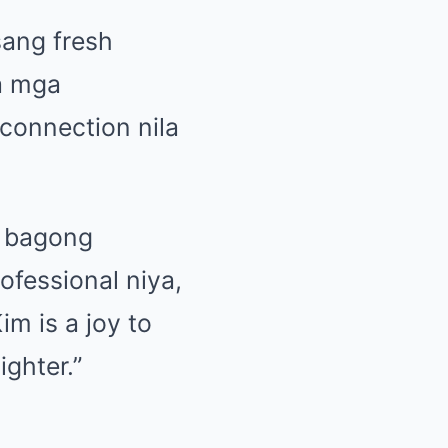
sang fresh
a mga
connection nila
a bagong
ofessional niya,
im is a joy to
ighter.”