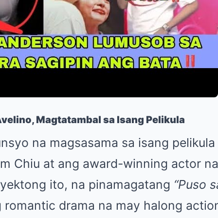
Avelino, Magtatambal sa Isang Pelikula
unsyo na magsasama sa isang pelikula 
im Chiu at ang award-winning actor na
oyektong ito, na pinamagatang
“Puso s
ng romantic drama na may halong actio