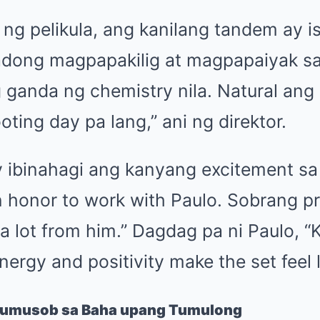
 ng pelikula, ang kanilang tandem ay i
radong magpapakilig at magpapaiyak s
ganda ng chemistry nila. Natural ang 
ooting day pa lang,” ani ng direktor.
 ibinahagi ang kanyang excitement s
an honor to work with Paulo. Sobrang pr
 a lot from him.” Dagdag pa ni Paulo, “K
ergy and positivity make the set feel l
 Lumusob sa Baha upang Tumulong