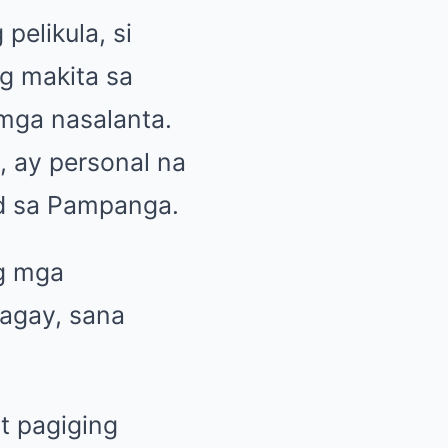
pelikula, si
g makita sa
mga nasalanta.
, ay personal na
ad sa Pampanga.
g mga
bagay, sana
t pagiging