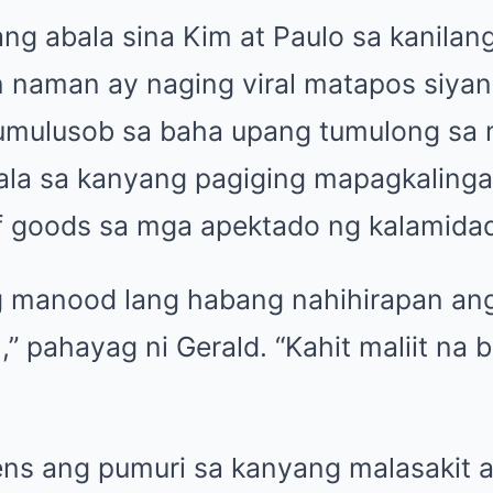
g abala sina Kim at Paulo sa kanilang 
 naman ay naging viral matapos siyan
lumulusob sa baha upang tumulong sa 
lala sa kanyang pagiging mapagkalinga
ef goods sa mga apektado ng kalamid
ng manood lang habang nahihirapan an
” pahayag ni Gerald. “Kahit maliit na 
ns ang pumuri sa kanyang malasakit a