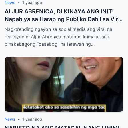
News
•
1 year ago
ALJUR ABRENICA, DI KINAYA ANG INIT!
Napahiya sa Harap ng Publiko Dahil sa Viral
PASABOG Photo ni KYLIE PADILLA —
Nag-trending ngayon sa social media ang viral na
Netizens Nagulantang sa Ganda at Lakas
reaksyon ni Aljur Abrenica matapos kumalat ang
ng Aura! “Sino Talaga ang Nagsisi
pinakabagong “pasabog” na larawan ng…
Ngayon?”
News
•
1 year ago
NABISTO NA ANG MATAGAL NANG LIHIM!