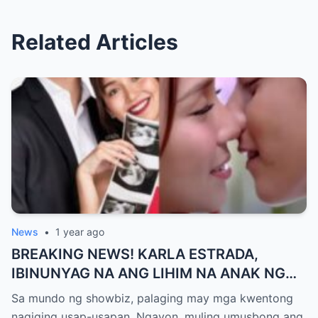
Related Articles
News
•
1 year ago
BREAKING NEWS! KARLA ESTRADA,
IBINUNYAG NA ANG LIHIM NA ANAK NG
KATHNIEL! Matagal na Itinatagong
Sa mundo ng showbiz, palaging may mga kwentong
Katotohanan, Inilabas na sa Publiko — Fans
nagiging usap-usapan. Ngayon, muling umusbong ang