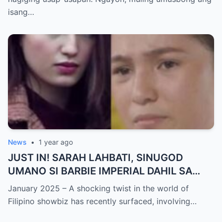
NAGULANTANG sa Rebelasyong Yumanig
isang…
sa Buhay nina Kathryn at Daniel!
News
•
1 year ago
JUST IN! SARAH LAHBATI, SINUGOD
UMANO SI BARBIE IMPERIAL DAHIL SA
ISYU NG PANG-AAGAW KAY RICHARD
January 2025 – A shocking twist in the world of
GUTIERREZ! Matinding Komprontasyon,
Filipino showbiz has recently surfaced, involving…
Nag-Init ang Social Media — Fans