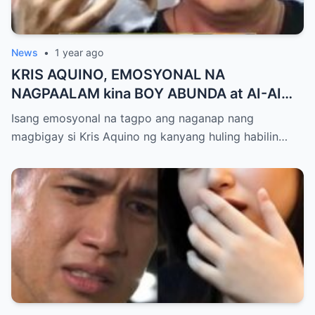
News
•
1 year ago
KRIS AQUINO, EMOSYONAL NA
NAGPAALAM kina BOY ABUNDA at AI-AI
DELAS ALAS! Huling Habilin ng Queen of
Isang emosyonal na tagpo ang naganap nang
All Media, NAGPAIYAK sa Buong Bayan —
magbigay si Kris Aquino ng kanyang huling habilin…
Matinding Rebelasyon ng Pagmamahal at
Pagpapatawad, Isiniwalat na!