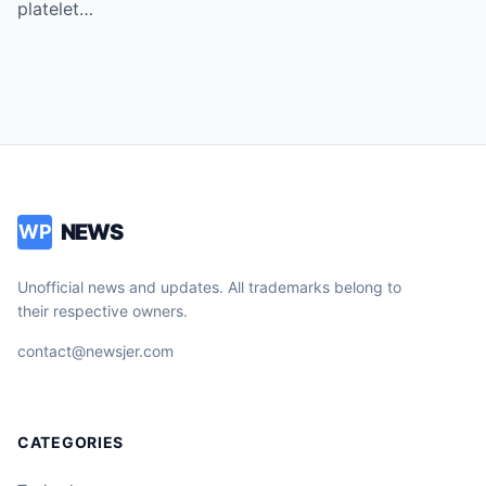
Fans Naluha sa Pag-aalala sa Kalagayan ni
platelet…
Vice!
NEWS
WP
Unofficial news and updates. All trademarks belong to
their respective owners.
contact@newsjer.com
CATEGORIES