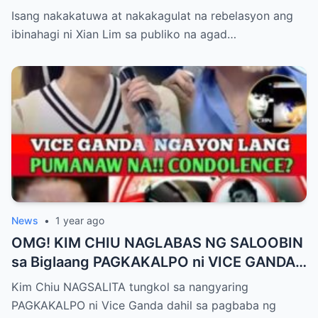
Pagbubuntis ni Louise Delos Reyes!
Isang nakakatuwa at nakakagulat na rebelasyon ang
Matagal na Itinagong Lihim, Isiniwalat na sa
ibinahagi ni Xian Lim sa publiko na agad…
Publiko! Fans Gulat na Gulat sa
Rebelasyong Di Inaasahan!
News
•
1 year ago
OMG! KIM CHIU NAGLABAS NG SALOOBIN
sa Biglaang PAGKAKALPO ni VICE GANDA
sa “It’s Showtime” — Pagbaba ng Platelet
Kim Chiu NAGSALITA tungkol sa nangyaring
Count, NAGDULOT ng Matinding Alarma!
PAGKAKALPO ni Vice Ganda dahil sa pagbaba ng