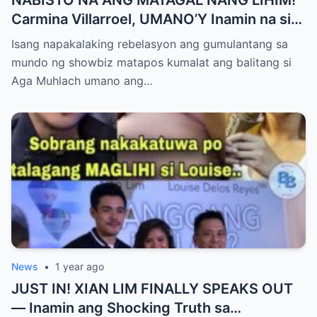
Carmina Villarroel, UMANO’Y Inamin na si
AGA MUHLACH ang TUNAY na Ama nina
Isang napakalaking rebelasyon ang gumulantang sa
Mavy at Cassy Legaspi — Buong Showbiz
mundo ng showbiz matapos kumalat ang balitang si
World NAGULANTANG sa Rebelasyong
Aga Muhlach umano ang…
Yumanig sa Pamilya!
News
•
1 year ago
JUST IN! XIAN LIM FINALLY SPEAKS OUT
— Inamin ang Shocking Truth sa