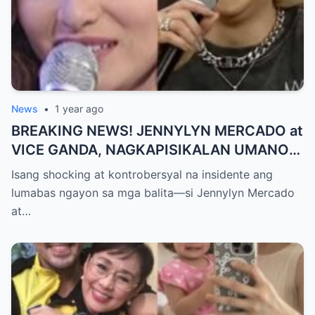
News
•
1 year ago
BREAKING NEWS! JENNYLYN MERCADO at
VICE GANDA, NAGKAPISIKALAN UMANO
SA LIKOD NG CAMERA — Buong
Isang shocking at kontrobersyal na insidente ang
PANGYAYARI, NAHULI SA VIDEO! Showbiz
lumabas ngayon sa mga balita—si Jennylyn Mercado
World NAGULANTANG sa Biglaang
at…
Sagupaan ng Dalawang Sikat na
Personalidad!