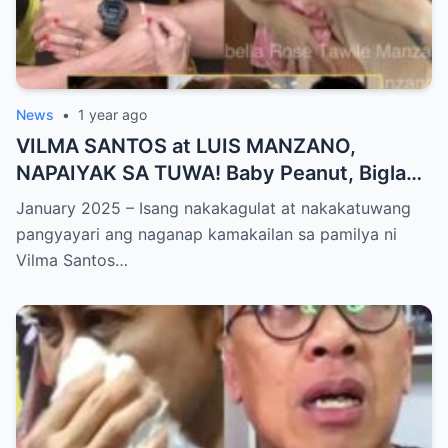
News
•
1 year ago
VILMA SANTOS at LUIS MANZANO,
NAPAIYAK SA TUWA! Baby Peanut, Biglang
NAGSALITA ng DIRETSO sa Harap ng Lahat
January 2025 – Isang nakakagulat at nakakatuwang
— Jessy Mendiola, EMOSYONAL sa
pangyayari ang naganap kamakailan sa pamilya ni
Milestone ng Anak! Netizens Kinilig at Na-
Vilma Santos…
touch sa Viral Moment!