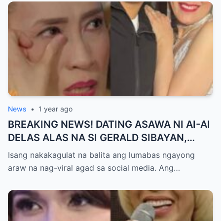
SHOCKED sa Lihim na Girian!
News
•
1 year ago
BREAKING NEWS! DATING ASAWA NI AI-AI
DELAS ALAS NA SI GERALD SIBAYAN,
TIMBOG SA MILYON-MILYONG PERANG
Isang nakakagulat na balita ang lumabas ngayong
NILIMAS UMANO! Showbiz World
araw na nag-viral agad sa social media. Ang…
NAGULANTANG, AI-AI HINDI
MAKAPANIWALA SA MATINDING
PAGTATAKSIL!