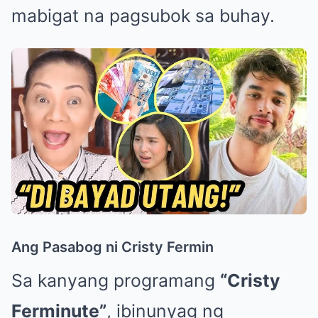
mabigat na pagsubok sa buhay.
Ang Pasabog ni Cristy Fermin
Sa kanyang programang
“Cristy
Ferminute”
, ibinunyag ng