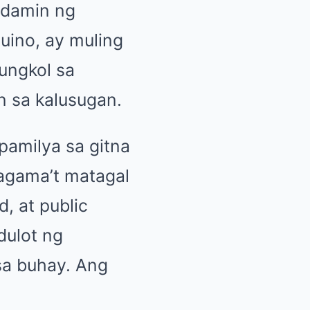
mdamin ng
uino, ay muling
ungkol sa
n sa kalusugan.
pamilya sa gitna
Bagama’t matagal
d, at public
dulot ng
sa buhay. Ang