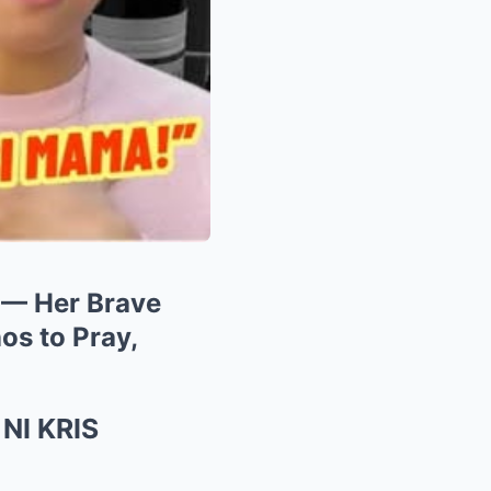
s — Her Brave
os to Pray,
I KRIS