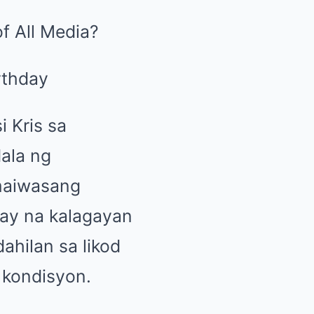
f All Media?
i Kris sa
ala ng
 maiwasang
nay na kalagayan
ahilan sa likod
 kondisyon.