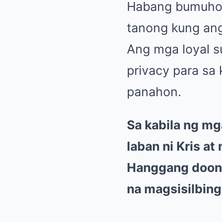
Habang bumuhos 
tanong kung ang
Ang mga loyal s
privacy para sa
panahon.
Sa kabila ng m
laban ni Kris a
Hanggang doon,
na magsisilbing