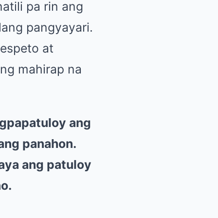
ili pa rin ang
lang pangyayari.
espeto at
ong mahirap na
agpapatuloy ang
mang panahon.
aya ang patuloy
o.