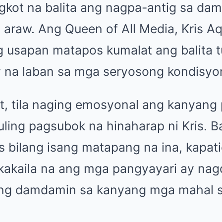
gkot na balita ang nagpa-antig sa da
 araw. Ang Queen of All Media, Kris Aq
g usapan matapos kumalat ang balita t
 na laban sa mga seryosong kondisyo
t, tila naging emosyonal ang kanyang 
ling pagsubok na hinaharap ni Kris. 
is bilang isang matapang na ina, kapati
ikakaila na ang mga pangyayari ay nag
t ng damdamin sa kanyang mga mahal 