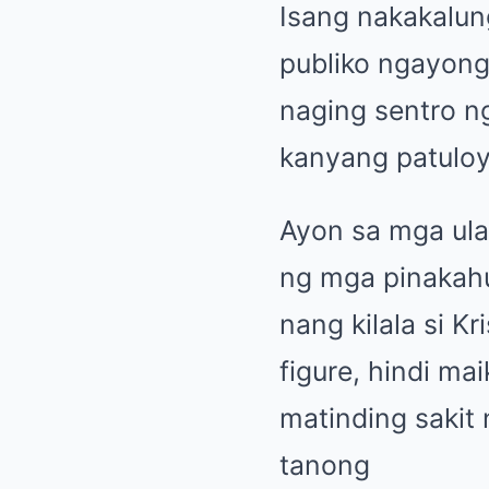
Isang nakakalun
publiko ngayong
naging sentro n
kanyang patuloy
Ayon sa mga ula
ng mga pinakahu
nang kilala si Kr
figure, hindi ma
matinding saki
tanong