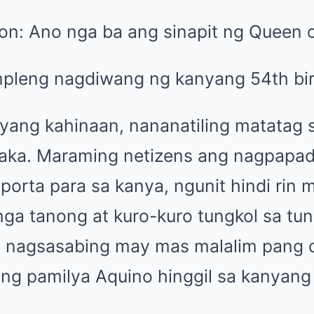
n: Ano nga ba ang sinapit ng Queen o
yang kahinaan, nananatiling matatag s
aka. Maraming netizens ang nagpapad
porta para sa kanya, ngunit hindi rin
a tanong at kuro-kuro tungkol sa tu
ay nagsasabing may mas malalim pang d
ng pamilya Aquino hinggil sa kanyang