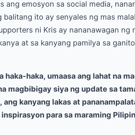
ang emosyon sa social media, nananat
 balitang ito ay senyales ng mas mala
upporters ni Kris ay nananawagan ng r
 kanya at sa kanyang pamilya sa ganit
ga haka-haka, umaasa ang lahat na m
t na magbibigay siya ng update sa ta
 ang kanyang lakas at pananampalat
 inspirasyon para sa maraming Pilipin