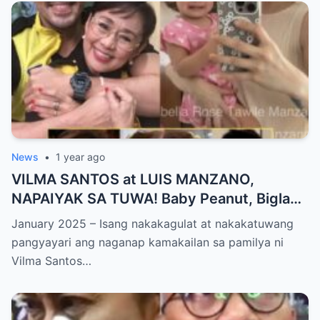
Personalidad!
News
•
1 year ago
VILMA SANTOS at LUIS MANZANO,
NAPAIYAK SA TUWA! Baby Peanut, Biglang
NAGSALITA ng DIRETSO sa Harap ng Lahat
January 2025 – Isang nakakagulat at nakakatuwang
— Jessy Mendiola, EMOSYONAL sa
pangyayari ang naganap kamakailan sa pamilya ni
Milestone ng Anak! Netizens Kinilig at Na-
Vilma Santos…
touch sa Viral Moment!