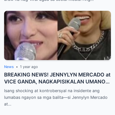
NAGULANTANG, AI-AI HINDI
MAKAPANIWALA SA MATINDING
PAGTATAKSIL!
News
•
1 year ago
BREAKING NEWS! JENNYLYN MERCADO at
VICE GANDA, NAGKAPISIKALAN UMANO
SA LIKOD NG CAMERA — Buong
Isang shocking at kontrobersyal na insidente ang
PANGYAYARI, NAHULI SA VIDEO! Showbiz
lumabas ngayon sa mga balita—si Jennylyn Mercado
World NAGULANTANG sa Biglaang
at…
Sagupaan ng Dalawang Sikat na