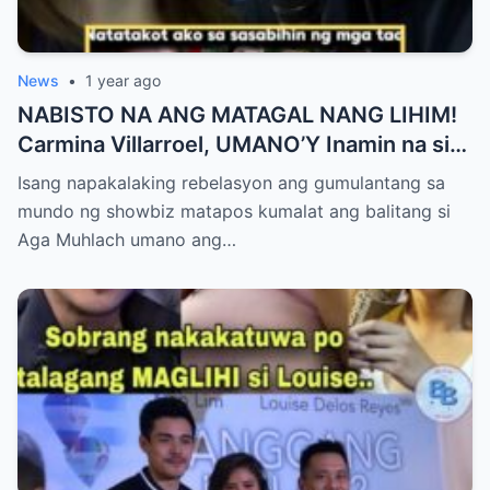
News
•
1 year ago
NABISTO NA ANG MATAGAL NANG LIHIM!
Carmina Villarroel, UMANO’Y Inamin na si
AGA MUHLACH ang TUNAY na Ama nina
Isang napakalaking rebelasyon ang gumulantang sa
Mavy at Cassy Legaspi — Buong Showbiz
mundo ng showbiz matapos kumalat ang balitang si
World NAGULANTANG sa Rebelasyong
Aga Muhlach umano ang…
Yumanig sa Pamilya!