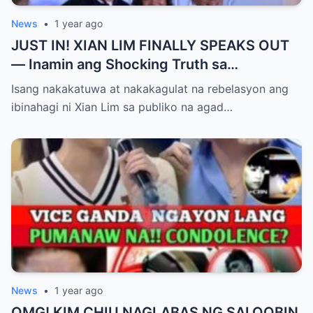
News
•
1 year ago
JUST IN! XIAN LIM FINALLY SPEAKS OUT
— Inamin ang Shocking Truth sa
Pagbubuntis ni Louise Delos Reyes!
Isang nakakatuwa at nakakagulat na rebelasyon ang
Matagal na Itinagong Lihim, Isiniwalat na sa
ibinahagi ni Xian Lim sa publiko na agad…
Publiko! Fans Gulat na Gulat sa
Rebelasyong Di Inaasahan!
News
•
1 year ago
OMG! KIM CHIU NAGLABAS NG SALOOBIN