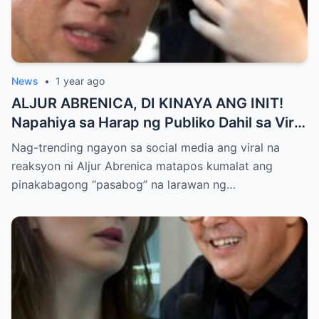
News
•
1 year ago
ALJUR ABRENICA, DI KINAYA ANG INIT!
Napahiya sa Harap ng Publiko Dahil sa Viral
PASABOG Photo ni KYLIE PADILLA —
Nag-trending ngayon sa social media ang viral na
Netizens Nagulantang sa Ganda at Lakas
reaksyon ni Aljur Abrenica matapos kumalat ang
ng Aura! “Sino Talaga ang Nagsisi
pinakabagong “pasabog” na larawan ng…
Ngayon?”