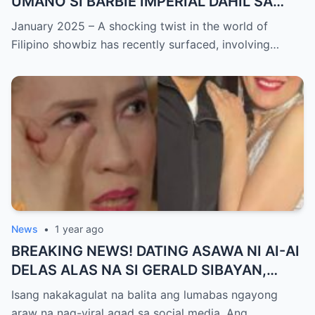
UMANO SI BARBIE IMPERIAL DAHIL SA
ISYU NG PANG-AAGAW KAY RICHARD
January 2025 – A shocking twist in the world of
GUTIERREZ! Matinding Komprontasyon,
Filipino showbiz has recently surfaced, involving…
Nag-Init ang Social Media — Fans
SHOCKED sa Lihim na Girian!
News
•
1 year ago
BREAKING NEWS! DATING ASAWA NI AI-AI
DELAS ALAS NA SI GERALD SIBAYAN,
TIMBOG SA MILYON-MILYONG PERANG
Isang nakakagulat na balita ang lumabas ngayong
NILIMAS UMANO! Showbiz World
araw na nag-viral agad sa social media. Ang…