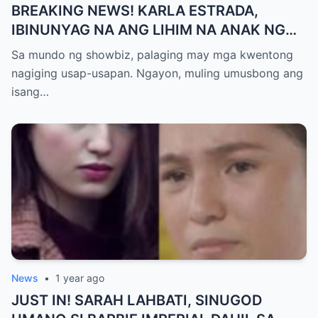
BREAKING NEWS! KARLA ESTRADA,
IBINUNYAG NA ANG LIHIM NA ANAK NG
KATHNIEL! Matagal na Itinatagong
Sa mundo ng showbiz, palaging may mga kwentong
Katotohanan, Inilabas na sa Publiko — Fans
nagiging usap-usapan. Ngayon, muling umusbong ang
NAGULANTANG sa Rebelasyong Yumanig
isang…
sa Buhay nina Kathryn at Daniel!
News
•
1 year ago
JUST IN! SARAH LAHBATI, SINUGOD