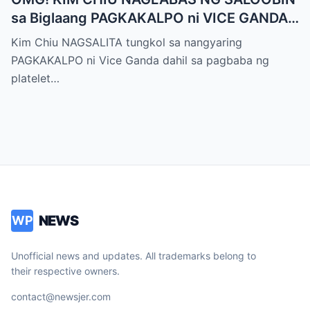
sa Biglaang PAGKAKALPO ni VICE GANDA
sa “It’s Showtime” — Pagbaba ng Platelet
Kim Chiu NAGSALITA tungkol sa nangyaring
Count, NAGDULOT ng Matinding Alarma!
PAGKAKALPO ni Vice Ganda dahil sa pagbaba ng
Fans Naluha sa Pag-aalala sa Kalagayan ni
platelet…
Vice!
NEWS
WP
Unofficial news and updates. All trademarks belong to
their respective owners.
contact@newsjer.com