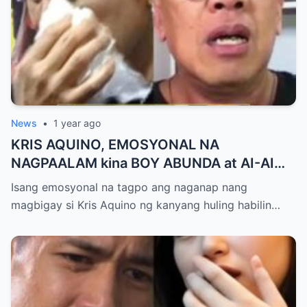
News
•
1 year ago
KRIS AQUINO, EMOSYONAL NA
NAGPAALAM kina BOY ABUNDA at AI-AI
DELAS ALAS! Huling Habilin ng Queen of
Isang emosyonal na tagpo ang naganap nang
All Media, NAGPAIYAK sa Buong Bayan —
magbigay si Kris Aquino ng kanyang huling habilin…
Matinding Rebelasyon ng Pagmamahal at
Pagpapatawad, Isiniwalat na!