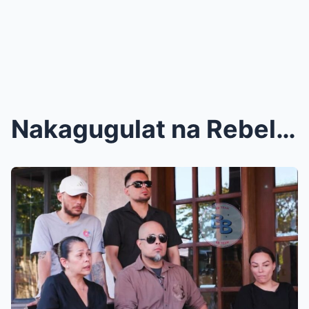
Nakagugulat na Rebelasyon: Sina Kiko at Kenneth De...