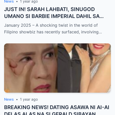
News
•
1 year ago
JUST IN! SARAH LAHBATI, SINUGOD
UMANO SI BARBIE IMPERIAL DAHIL SA
ISYU NG PANG-AAGAW KAY RICHARD
January 2025 – A shocking twist in the world of
GUTIERREZ! Matinding Komprontasyon,
Filipino showbiz has recently surfaced, involving…
Nag-Init ang Social Media — Fans
SHOCKED sa Lihim na Girian!
News
•
1 year ago
BREAKING NEWS! DATING ASAWA NI AI-AI
DELAS ALAS NA SI GERALD SIBAYAN,