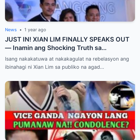
News
•
1 year ago
JUST IN! XIAN LIM FINALLY SPEAKS OUT
— Inamin ang Shocking Truth sa
Pagbubuntis ni Louise Delos Reyes!
Isang nakakatuwa at nakakagulat na rebelasyon ang
Matagal na Itinagong Lihim, Isiniwalat na sa
ibinahagi ni Xian Lim sa publiko na agad…
Publiko! Fans Gulat na Gulat sa
Rebelasyong Di Inaasahan!