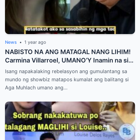
News
•
1 year ago
NABISTO NA ANG MATAGAL NANG LIHIM!
Carmina Villarroel, UMANO’Y Inamin na si
AGA MUHLACH ang TUNAY na Ama nina
Isang napakalaking rebelasyon ang gumulantang sa
Mavy at Cassy Legaspi — Buong Showbiz
mundo ng showbiz matapos kumalat ang balitang si
World NAGULANTANG sa Rebelasyong
Aga Muhlach umano ang…
Yumanig sa Pamilya!