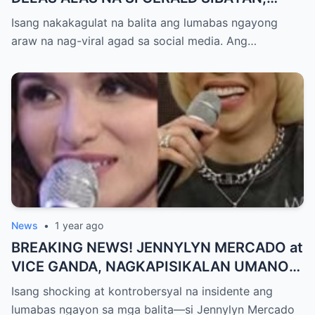
TIMBOG SA MILYON-MILYONG PERANG
Isang nakakagulat na balita ang lumabas ngayong
NILIMAS UMANO! Showbiz World
araw na nag-viral agad sa social media. Ang…
NAGULANTANG, AI-AI HINDI
MAKAPANIWALA SA MATINDING
PAGTATAKSIL!
News
•
1 year ago
BREAKING NEWS! JENNYLYN MERCADO at
VICE GANDA, NAGKAPISIKALAN UMANO
SA LIKOD NG CAMERA — Buong
Isang shocking at kontrobersyal na insidente ang
PANGYAYARI, NAHULI SA VIDEO! Showbiz
lumabas ngayon sa mga balita—si Jennylyn Mercado