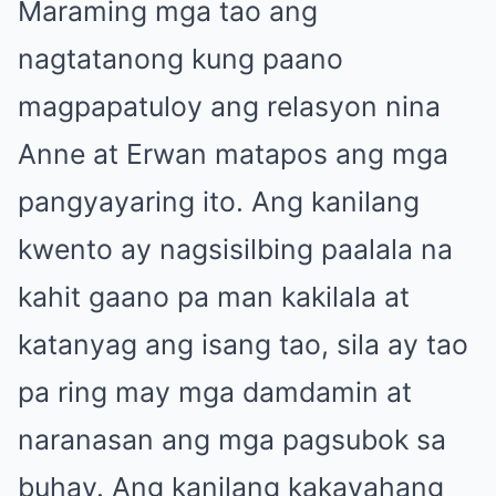
Maraming mga tao ang
nagtatanong kung paano
magpapatuloy ang relasyon nina
Anne at Erwan matapos ang mga
pangyayaring ito. Ang kanilang
kwento ay nagsisilbing paalala na
kahit gaano pa man kakilala at
katanyag ang isang tao, sila ay tao
pa ring may mga damdamin at
naranasan ang mga pagsubok sa
buhay. Ang kanilang kakayahang