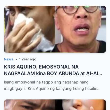
News
•
1 year ago
KRIS AQUINO, EMOSYONAL NA
NAGPAALAM kina BOY ABUNDA at AI-AI
DELAS ALAS! Huling Habilin ng Queen of
Isang emosyonal na tagpo ang naganap nang
All Media, NAGPAIYAK sa Buong Bayan —
magbigay si Kris Aquino ng kanyang huling habilin…
Matinding Rebelasyon ng Pagmamahal at
Pagpapatawad, Isiniwalat na!