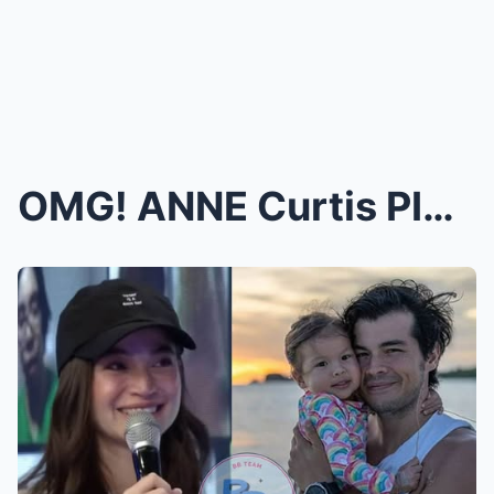
OMG! ANNE Curtis PINANGALAN NA ANG BABAENG IPINALI...