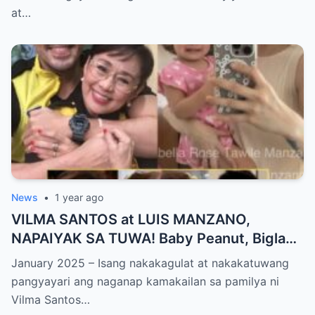
World NAGULANTANG sa Biglaang
at…
Sagupaan ng Dalawang Sikat na
Personalidad!
News
•
1 year ago
VILMA SANTOS at LUIS MANZANO,
NAPAIYAK SA TUWA! Baby Peanut, Biglang
NAGSALITA ng DIRETSO sa Harap ng Lahat
January 2025 – Isang nakakagulat at nakakatuwang
— Jessy Mendiola, EMOSYONAL sa
pangyayari ang naganap kamakailan sa pamilya ni
Milestone ng Anak! Netizens Kinilig at Na-
Vilma Santos…
touch sa Viral Moment!