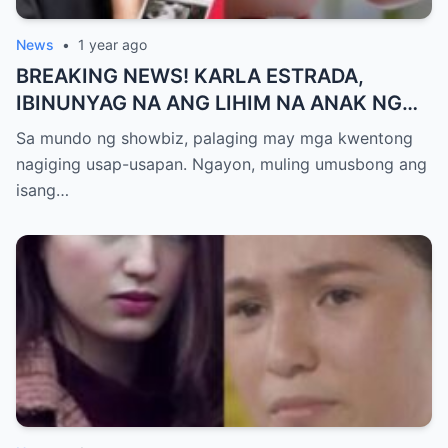
News
•
1 year ago
BREAKING NEWS! KARLA ESTRADA,
IBINUNYAG NA ANG LIHIM NA ANAK NG
KATHNIEL! Matagal na Itinatagong
Sa mundo ng showbiz, palaging may mga kwentong
Katotohanan, Inilabas na sa Publiko — Fans
nagiging usap-usapan. Ngayon, muling umusbong ang
NAGULANTANG sa Rebelasyong Yumanig
isang…
sa Buhay nina Kathryn at Daniel!