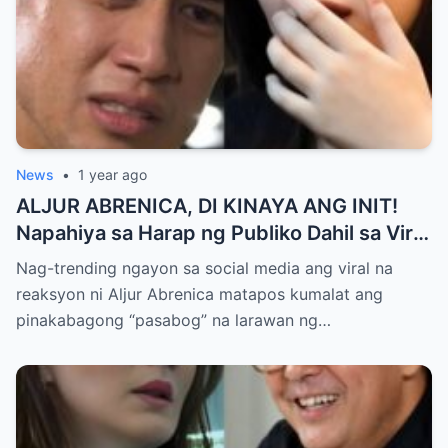
News
•
1 year ago
ALJUR ABRENICA, DI KINAYA ANG INIT!
Napahiya sa Harap ng Publiko Dahil sa Viral
PASABOG Photo ni KYLIE PADILLA —
Nag-trending ngayon sa social media ang viral na
Netizens Nagulantang sa Ganda at Lakas
reaksyon ni Aljur Abrenica matapos kumalat ang
ng Aura! “Sino Talaga ang Nagsisi
pinakabagong “pasabog” na larawan ng…
Ngayon?”