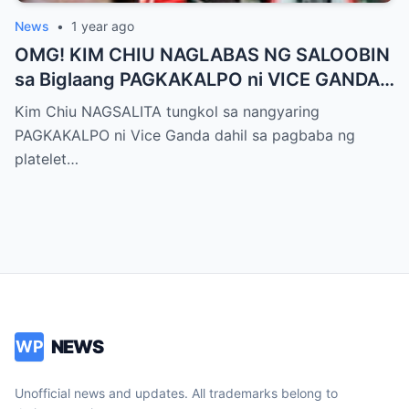
News
•
1 year ago
OMG! KIM CHIU NAGLABAS NG SALOOBIN
sa Biglaang PAGKAKALPO ni VICE GANDA
sa “It’s Showtime” — Pagbaba ng Platelet
Kim Chiu NAGSALITA tungkol sa nangyaring
Count, NAGDULOT ng Matinding Alarma!
PAGKAKALPO ni Vice Ganda dahil sa pagbaba ng
Fans Naluha sa Pag-aalala sa Kalagayan ni
platelet…
Vice!
NEWS
WP
Unofficial news and updates. All trademarks belong to