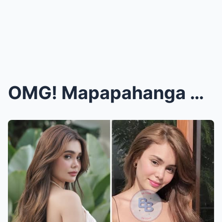
OMG! Mapapahanga ka talaga — Panoorin mo ito ngayo...