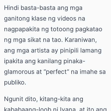
Hindi basta-basta ang mga
ganitong klase ng videos na
nagpapakita ng totoong pagkatao
ng mga sikat na tao. Karaniwan,
ang mga artista ay pinipili lamang
ipakita ang kanilang pinaka-
glamorous at “perfect” na imahe sa
publiko.
Ngunit dito, kitang-kita ang
kababaang-loob ni Ivana, at ito ang