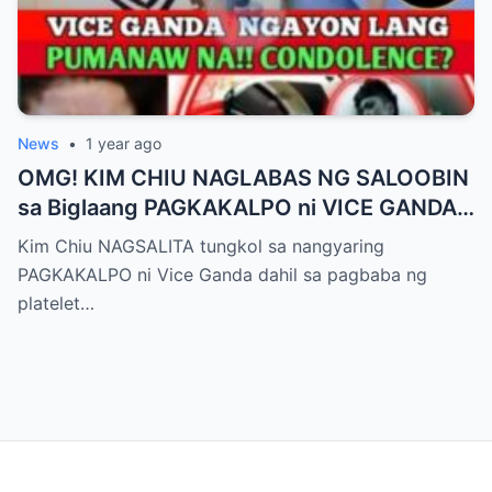
News
•
1 year ago
OMG! KIM CHIU NAGLABAS NG SALOOBIN
sa Biglaang PAGKAKALPO ni VICE GANDA
sa “It’s Showtime” — Pagbaba ng Platelet
Kim Chiu NAGSALITA tungkol sa nangyaring
Count, NAGDULOT ng Matinding Alarma!
PAGKAKALPO ni Vice Ganda dahil sa pagbaba ng
Fans Naluha sa Pag-aalala sa Kalagayan ni
platelet…
Vice!