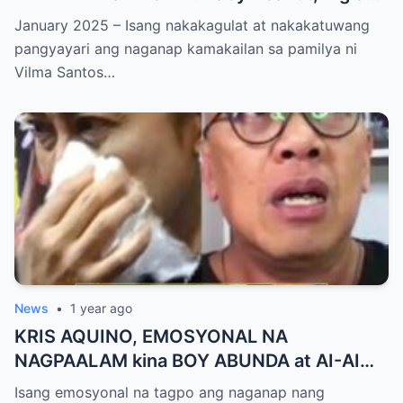
NAGSALITA ng DIRETSO sa Harap ng Lahat
January 2025 – Isang nakakagulat at nakakatuwang
— Jessy Mendiola, EMOSYONAL sa
pangyayari ang naganap kamakailan sa pamilya ni
Milestone ng Anak! Netizens Kinilig at Na-
Vilma Santos…
touch sa Viral Moment!
News
•
1 year ago
KRIS AQUINO, EMOSYONAL NA
NAGPAALAM kina BOY ABUNDA at AI-AI
DELAS ALAS! Huling Habilin ng Queen of
Isang emosyonal na tagpo ang naganap nang