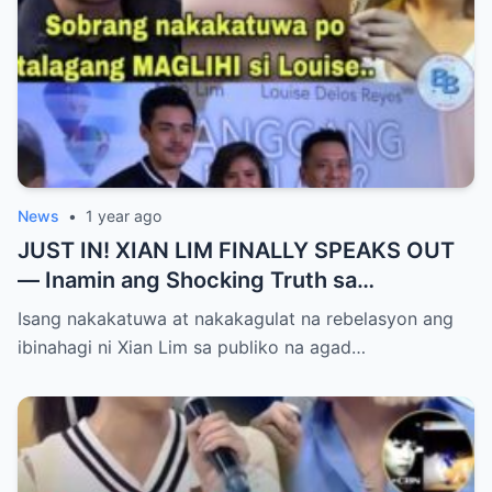
News
•
1 year ago
JUST IN! XIAN LIM FINALLY SPEAKS OUT
— Inamin ang Shocking Truth sa
Pagbubuntis ni Louise Delos Reyes!
Isang nakakatuwa at nakakagulat na rebelasyon ang
Matagal na Itinagong Lihim, Isiniwalat na sa
ibinahagi ni Xian Lim sa publiko na agad…
Publiko! Fans Gulat na Gulat sa
Rebelasyong Di Inaasahan!