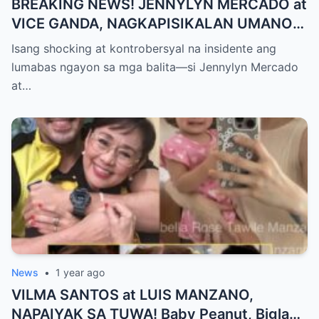
BREAKING NEWS! JENNYLYN MERCADO at
VICE GANDA, NAGKAPISIKALAN UMANO
SA LIKOD NG CAMERA — Buong
Isang shocking at kontrobersyal na insidente ang
PANGYAYARI, NAHULI SA VIDEO! Showbiz
lumabas ngayon sa mga balita—si Jennylyn Mercado
World NAGULANTANG sa Biglaang
at…
Sagupaan ng Dalawang Sikat na
Personalidad!
News
•
1 year ago
VILMA SANTOS at LUIS MANZANO,
NAPAIYAK SA TUWA! Baby Peanut, Biglang