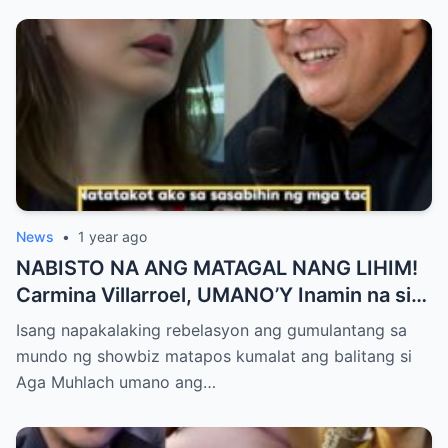
News
•
1 year ago
NABISTO NA ANG MATAGAL NANG LIHIM!
Carmina Villarroel, UMANO’Y Inamin na si
AGA MUHLACH ang TUNAY na Ama nina
Isang napakalaking rebelasyon ang gumulantang sa
Mavy at Cassy Legaspi — Buong Showbiz
mundo ng showbiz matapos kumalat ang balitang si
World NAGULANTANG sa Rebelasyong
Aga Muhlach umano ang…
Yumanig sa Pamilya!