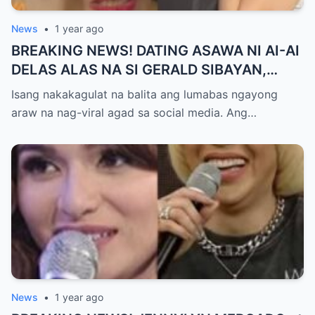
News
•
1 year ago
BREAKING NEWS! DATING ASAWA NI AI-AI
DELAS ALAS NA SI GERALD SIBAYAN,
TIMBOG SA MILYON-MILYONG PERANG
Isang nakakagulat na balita ang lumabas ngayong
NILIMAS UMANO! Showbiz World
araw na nag-viral agad sa social media. Ang…
NAGULANTANG, AI-AI HINDI
MAKAPANIWALA SA MATINDING
PAGTATAKSIL!
News
•
1 year ago