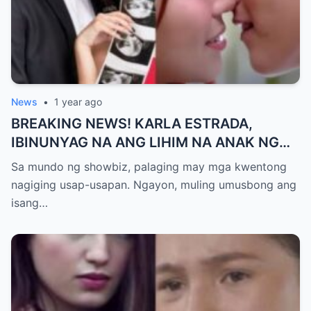
News
•
1 year ago
BREAKING NEWS! KARLA ESTRADA,
IBINUNYAG NA ANG LIHIM NA ANAK NG
KATHNIEL! Matagal na Itinatagong
Sa mundo ng showbiz, palaging may mga kwentong
Katotohanan, Inilabas na sa Publiko — Fans
nagiging usap-usapan. Ngayon, muling umusbong ang
NAGULANTANG sa Rebelasyong Yumanig
isang…
sa Buhay nina Kathryn at Daniel!