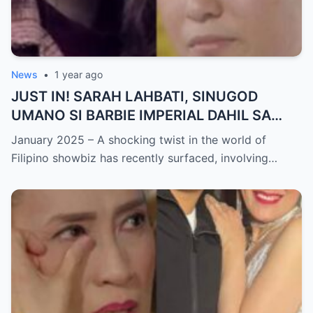
News
•
1 year ago
JUST IN! SARAH LAHBATI, SINUGOD
UMANO SI BARBIE IMPERIAL DAHIL SA
ISYU NG PANG-AAGAW KAY RICHARD
January 2025 – A shocking twist in the world of
GUTIERREZ! Matinding Komprontasyon,
Filipino showbiz has recently surfaced, involving…
Nag-Init ang Social Media — Fans
SHOCKED sa Lihim na Girian!