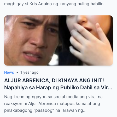
All Media, NAGPAIYAK sa Buong Bayan —
magbigay si Kris Aquino ng kanyang huling habilin…
Matinding Rebelasyon ng Pagmamahal at
Pagpapatawad, Isiniwalat na!
News
•
1 year ago
ALJUR ABRENICA, DI KINAYA ANG INIT!
Napahiya sa Harap ng Publiko Dahil sa Viral
PASABOG Photo ni KYLIE PADILLA —
Nag-trending ngayon sa social media ang viral na
Netizens Nagulantang sa Ganda at Lakas
reaksyon ni Aljur Abrenica matapos kumalat ang
ng Aura! “Sino Talaga ang Nagsisi
pinakabagong “pasabog” na larawan ng…
Ngayon?”