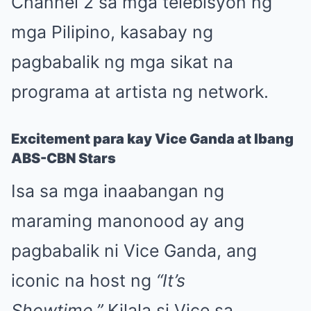
Channel 2 sa mga telebisyon ng
mga Pilipino, kasabay ng
pagbabalik ng mga sikat na
programa at artista ng network.
Excitement para kay Vice Ganda at Ibang
ABS-CBN Stars
Isa sa mga inaabangan ng
maraming manonood ay ang
pagbabalik ni Vice Ganda, ang
iconic na host ng
“It’s
Showtime.”
Kilala si Vice sa