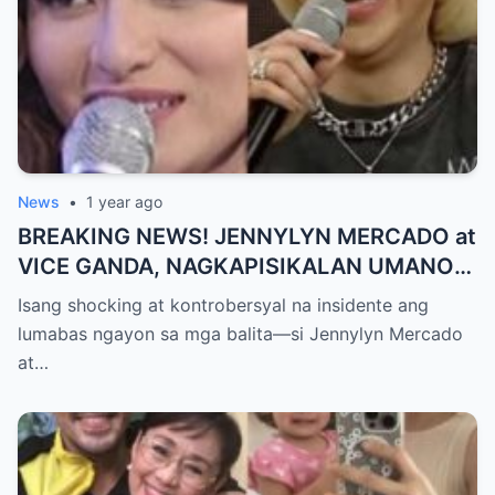
News
•
1 year ago
BREAKING NEWS! JENNYLYN MERCADO at
VICE GANDA, NAGKAPISIKALAN UMANO
SA LIKOD NG CAMERA — Buong
Isang shocking at kontrobersyal na insidente ang
PANGYAYARI, NAHULI SA VIDEO! Showbiz
lumabas ngayon sa mga balita—si Jennylyn Mercado
World NAGULANTANG sa Biglaang
at…
Sagupaan ng Dalawang Sikat na
Personalidad!