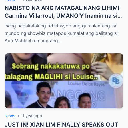
NABISTO NA ANG MATAGAL NANG LIHIM!
Carmina Villarroel, UMANO’Y Inamin na si
AGA MUHLACH ang TUNAY na Ama nina
Isang napakalaking rebelasyon ang gumulantang sa
Mavy at Cassy Legaspi — Buong Showbiz
mundo ng showbiz matapos kumalat ang balitang si
World NAGULANTANG sa Rebelasyong
Aga Muhlach umano ang…
Yumanig sa Pamilya!
News
•
1 year ago
JUST IN! XIAN LIM FINALLY SPEAKS OUT