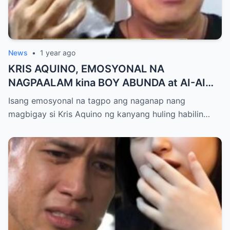
News
•
1 year ago
KRIS AQUINO, EMOSYONAL NA
NAGPAALAM kina BOY ABUNDA at AI-AI
DELAS ALAS! Huling Habilin ng Queen of
Isang emosyonal na tagpo ang naganap nang
All Media, NAGPAIYAK sa Buong Bayan —
magbigay si Kris Aquino ng kanyang huling habilin…
Matinding Rebelasyon ng Pagmamahal at
Pagpapatawad, Isiniwalat na!