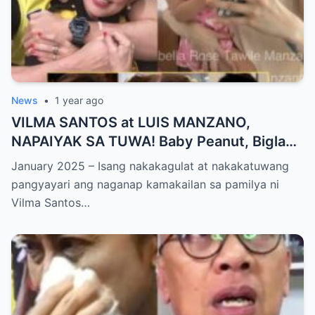
News
•
1 year ago
VILMA SANTOS at LUIS MANZANO,
NAPAIYAK SA TUWA! Baby Peanut, Biglang
NAGSALITA ng DIRETSO sa Harap ng Lahat
January 2025 – Isang nakakagulat at nakakatuwang
— Jessy Mendiola, EMOSYONAL sa
pangyayari ang naganap kamakailan sa pamilya ni
Milestone ng Anak! Netizens Kinilig at Na-
Vilma Santos…
touch sa Viral Moment!