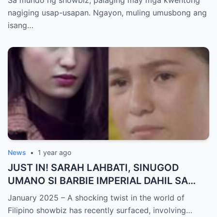
Katotohanan, Inilabas na sa Publiko — Fans
nagiging usap-usapan. Ngayon, muling umusbong ang
NAGULANTANG sa Rebelasyong Yumanig
isang…
sa Buhay nina Kathryn at Daniel!
News
•
1 year ago
JUST IN! SARAH LAHBATI, SINUGOD
UMANO SI BARBIE IMPERIAL DAHIL SA
ISYU NG PANG-AAGAW KAY RICHARD
January 2025 – A shocking twist in the world of
GUTIERREZ! Matinding Komprontasyon,
Filipino showbiz has recently surfaced, involving…