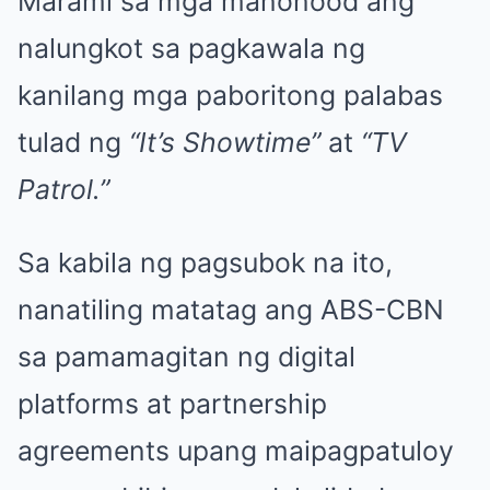
Marami sa mga manonood ang
nalungkot sa pagkawala ng
kanilang mga paboritong palabas
tulad ng
“It’s Showtime”
at
“TV
Patrol.”
Sa kabila ng pagsubok na ito,
nanatiling matatag ang ABS-CBN
sa pamamagitan ng digital
platforms at partnership
agreements upang maipagpatuloy