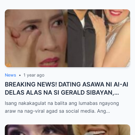
Nag-Init ang Social Media — Fans
SHOCKED sa Lihim na Girian!
News
•
1 year ago
BREAKING NEWS! DATING ASAWA NI AI-AI
DELAS ALAS NA SI GERALD SIBAYAN,
TIMBOG SA MILYON-MILYONG PERANG
Isang nakakagulat na balita ang lumabas ngayong
NILIMAS UMANO! Showbiz World
araw na nag-viral agad sa social media. Ang…
NAGULANTANG, AI-AI HINDI
MAKAPANIWALA SA MATINDING
PAGTATAKSIL!