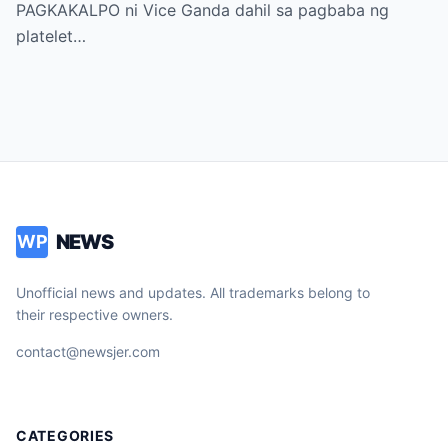
Count, NAGDULOT ng Matinding Alarma!
PAGKAKALPO ni Vice Ganda dahil sa pagbaba ng
Fans Naluha sa Pag-aalala sa Kalagayan ni
platelet…
Vice!
NEWS
WP
Unofficial news and updates. All trademarks belong to
their respective owners.
contact@newsjer.com
CATEGORIES