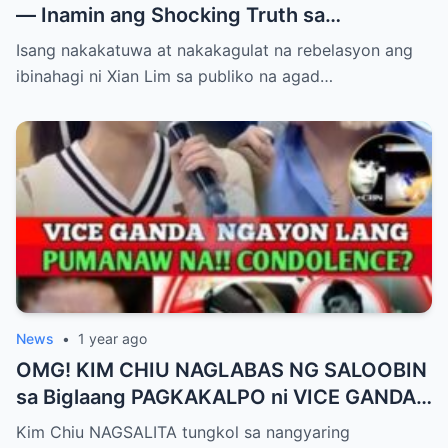
— Inamin ang Shocking Truth sa
Pagbubuntis ni Louise Delos Reyes!
Isang nakakatuwa at nakakagulat na rebelasyon ang
Matagal na Itinagong Lihim, Isiniwalat na sa
ibinahagi ni Xian Lim sa publiko na agad…
Publiko! Fans Gulat na Gulat sa
Rebelasyong Di Inaasahan!
News
•
1 year ago
OMG! KIM CHIU NAGLABAS NG SALOOBIN
sa Biglaang PAGKAKALPO ni VICE GANDA
sa “It’s Showtime” — Pagbaba ng Platelet
Kim Chiu NAGSALITA tungkol sa nangyaring