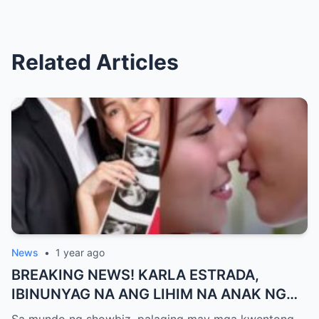
Related Articles
News
•
1 year ago
BREAKING NEWS! KARLA ESTRADA,
IBINUNYAG NA ANG LIHIM NA ANAK NG
KATHNIEL! Matagal na Itinatagong
Sa mundo ng showbiz, palaging may mga kwentong