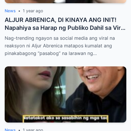
News
•
1 year ago
ALJUR ABRENICA, DI KINAYA ANG INIT!
Napahiya sa Harap ng Publiko Dahil sa Viral
PASABOG Photo ni KYLIE PADILLA —
Nag-trending ngayon sa social media ang viral na
Netizens Nagulantang sa Ganda at Lakas
reaksyon ni Aljur Abrenica matapos kumalat ang
ng Aura! “Sino Talaga ang Nagsisi
pinakabagong “pasabog” na larawan ng…
Ngayon?”
News
•
1 year ago