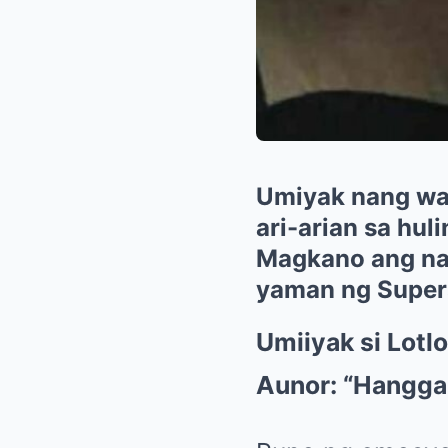
Umiyak nang wal
ari-arian sa hul
Magkano ang nat
yaman ng Super
Umiiyak si Lotl
Aunor: “Hanggan