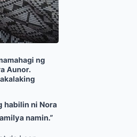
pamamahagi ng
ra Aunor.
pakalaking
 habilin ni Nora
pamilya namin.”