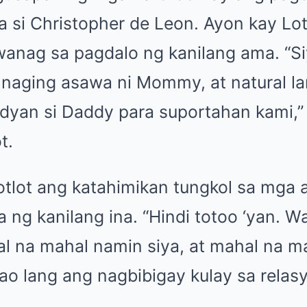
a si Christopher de Leon. Ayon kay Lot
iwanag sa pagdalo ng kanilang ama. “S
 naging asawa ni Mommy, at natural la
ndyan si Daddy para suportahan kami,
t.
Lotlot ang katahimikan tungkol sa mga
 ng kanilang ina. “Hindi totoo ‘yan. W
 na mahal namin siya, at mahal na ma
ao lang ang nagbibigay kulay sa relas