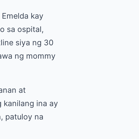
 Emelda kay
 sa ospital,
tline siya ng 30
ginawa ng mommy
hanan at
 kanilang ina ay
a, patuloy na