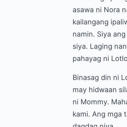
asawa ni Nora n
kailangang ipal
namin. Siya ang
siya. Laging na
pahayag ni Lotlo
Binasag din ni 
may hidwaan sila
ni Mommy. Mahal
kami. Ang mga t
dagdag niya.