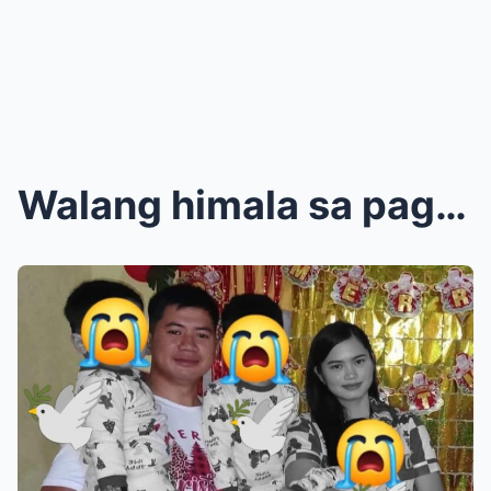
Walang himala sa pagpanaw ng isang ina at ng kanya...