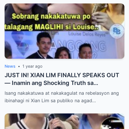
News
•
1 year ago
JUST IN! XIAN LIM FINALLY SPEAKS OUT
— Inamin ang Shocking Truth sa
Pagbubuntis ni Louise Delos Reyes!
Isang nakakatuwa at nakakagulat na rebelasyon ang
Matagal na Itinagong Lihim, Isiniwalat na sa
ibinahagi ni Xian Lim sa publiko na agad…
Publiko! Fans Gulat na Gulat sa
Rebelasyong Di Inaasahan!