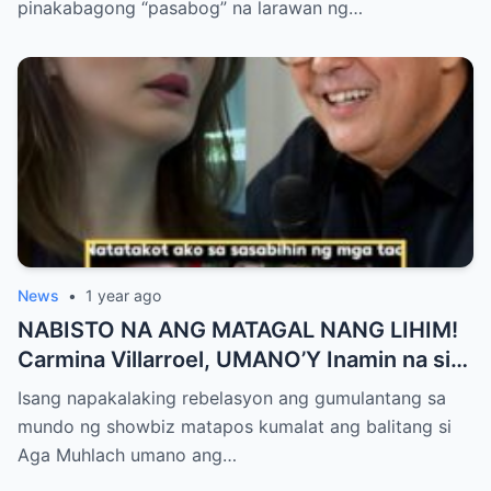
ng Aura! “Sino Talaga ang Nagsisi
pinakabagong “pasabog” na larawan ng…
Ngayon?”
News
•
1 year ago
NABISTO NA ANG MATAGAL NANG LIHIM!
Carmina Villarroel, UMANO’Y Inamin na si
AGA MUHLACH ang TUNAY na Ama nina
Isang napakalaking rebelasyon ang gumulantang sa
Mavy at Cassy Legaspi — Buong Showbiz
mundo ng showbiz matapos kumalat ang balitang si
World NAGULANTANG sa Rebelasyong
Aga Muhlach umano ang…
Yumanig sa Pamilya!