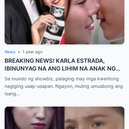
News
•
1 year ago
BREAKING NEWS! KARLA ESTRADA,
IBINUNYAG NA ANG LIHIM NA ANAK NG
KATHNIEL! Matagal na Itinatagong
Sa mundo ng showbiz, palaging may mga kwentong
Katotohanan, Inilabas na sa Publiko — Fans
nagiging usap-usapan. Ngayon, muling umusbong ang
NAGULANTANG sa Rebelasyong Yumanig
isang…
sa Buhay nina Kathryn at Daniel!