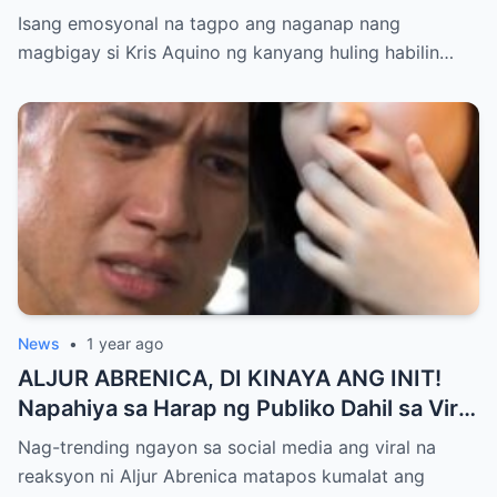
DELAS ALAS! Huling Habilin ng Queen of
Isang emosyonal na tagpo ang naganap nang
All Media, NAGPAIYAK sa Buong Bayan —
magbigay si Kris Aquino ng kanyang huling habilin…
Matinding Rebelasyon ng Pagmamahal at
Pagpapatawad, Isiniwalat na!
News
•
1 year ago
ALJUR ABRENICA, DI KINAYA ANG INIT!
Napahiya sa Harap ng Publiko Dahil sa Viral
PASABOG Photo ni KYLIE PADILLA —
Nag-trending ngayon sa social media ang viral na
Netizens Nagulantang sa Ganda at Lakas
reaksyon ni Aljur Abrenica matapos kumalat ang