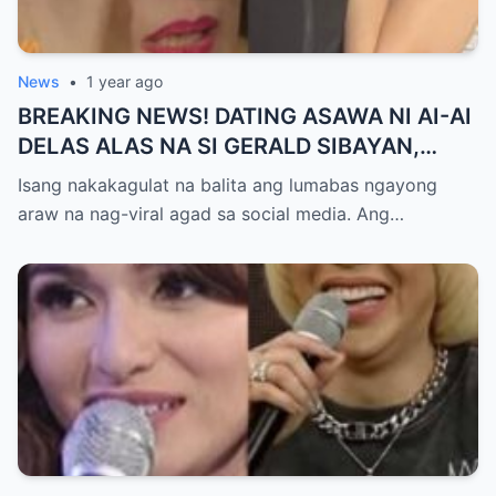
News
•
1 year ago
BREAKING NEWS! DATING ASAWA NI AI-AI
DELAS ALAS NA SI GERALD SIBAYAN,
TIMBOG SA MILYON-MILYONG PERANG
Isang nakakagulat na balita ang lumabas ngayong
NILIMAS UMANO! Showbiz World
araw na nag-viral agad sa social media. Ang…
NAGULANTANG, AI-AI HINDI
MAKAPANIWALA SA MATINDING
PAGTATAKSIL!