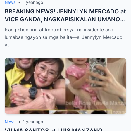
News
•
1 year ago
BREAKING NEWS! JENNYLYN MERCADO at
VICE GANDA, NAGKAPISIKALAN UMANO
SA LIKOD NG CAMERA — Buong
Isang shocking at kontrobersyal na insidente ang
PANGYAYARI, NAHULI SA VIDEO! Showbiz
lumabas ngayon sa mga balita—si Jennylyn Mercado
World NAGULANTANG sa Biglaang
at…
Sagupaan ng Dalawang Sikat na
Personalidad!
News
•
1 year ago
VILMA SANTOS at LUIS MANZANO,