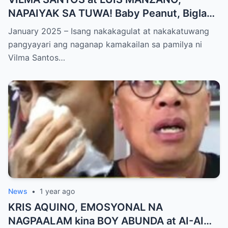
NAPAIYAK SA TUWA! Baby Peanut, Biglang
NAGSALITA ng DIRETSO sa Harap ng Lahat
January 2025 – Isang nakakagulat at nakakatuwang
— Jessy Mendiola, EMOSYONAL sa
pangyayari ang naganap kamakailan sa pamilya ni
Milestone ng Anak! Netizens Kinilig at Na-
Vilma Santos…
touch sa Viral Moment!
News
•
1 year ago
KRIS AQUINO, EMOSYONAL NA
NAGPAALAM kina BOY ABUNDA at AI-AI