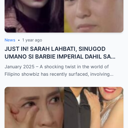
News
•
1 year ago
JUST IN! SARAH LAHBATI, SINUGOD
UMANO SI BARBIE IMPERIAL DAHIL SA
ISYU NG PANG-AAGAW KAY RICHARD
January 2025 – A shocking twist in the world of
GUTIERREZ! Matinding Komprontasyon,
Filipino showbiz has recently surfaced, involving…
Nag-Init ang Social Media — Fans
SHOCKED sa Lihim na Girian!