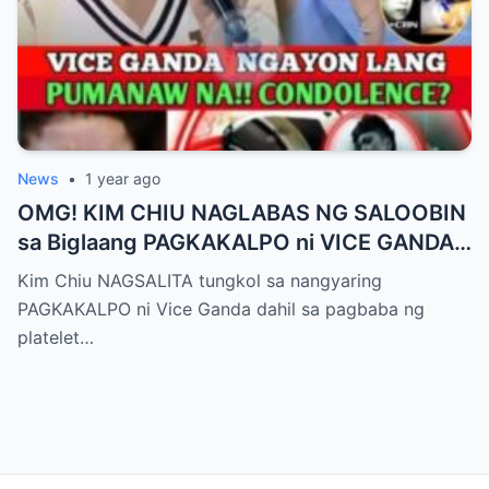
News
•
1 year ago
OMG! KIM CHIU NAGLABAS NG SALOOBIN
sa Biglaang PAGKAKALPO ni VICE GANDA
sa “It’s Showtime” — Pagbaba ng Platelet
Kim Chiu NAGSALITA tungkol sa nangyaring
Count, NAGDULOT ng Matinding Alarma!
PAGKAKALPO ni Vice Ganda dahil sa pagbaba ng
Fans Naluha sa Pag-aalala sa Kalagayan ni
platelet…
Vice!