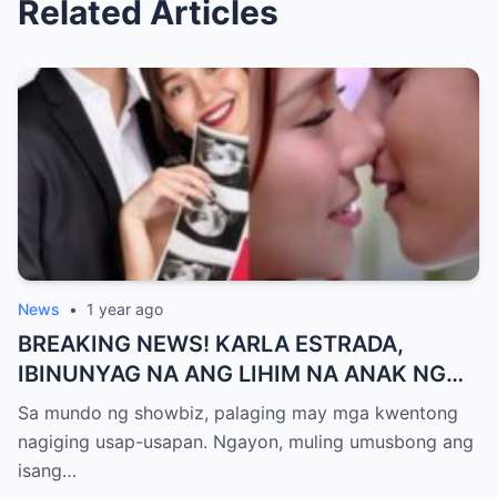
Related Articles
News
•
1 year ago
BREAKING NEWS! KARLA ESTRADA,
IBINUNYAG NA ANG LIHIM NA ANAK NG
KATHNIEL! Matagal na Itinatagong
Sa mundo ng showbiz, palaging may mga kwentong
Katotohanan, Inilabas na sa Publiko — Fans
nagiging usap-usapan. Ngayon, muling umusbong ang
NAGULANTANG sa Rebelasyong Yumanig
isang…
sa Buhay nina Kathryn at Daniel!