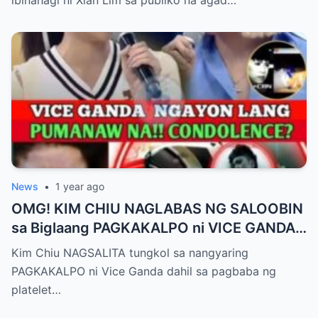
Publiko! Fans Gulat na Gulat sa
Rebelasyong Di Inaasahan!
News
•
1 year ago
OMG! KIM CHIU NAGLABAS NG SALOOBIN
sa Biglaang PAGKAKALPO ni VICE GANDA
sa “It’s Showtime” — Pagbaba ng Platelet
Kim Chiu NAGSALITA tungkol sa nangyaring
Count, NAGDULOT ng Matinding Alarma!
PAGKAKALPO ni Vice Ganda dahil sa pagbaba ng
Fans Naluha sa Pag-aalala sa Kalagayan ni
platelet…
Vice!