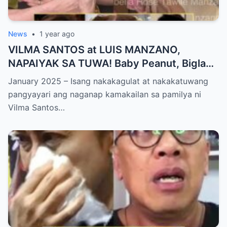
News
•
1 year ago
VILMA SANTOS at LUIS MANZANO,
NAPAIYAK SA TUWA! Baby Peanut, Biglang
NAGSALITA ng DIRETSO sa Harap ng Lahat
January 2025 – Isang nakakagulat at nakakatuwang
— Jessy Mendiola, EMOSYONAL sa
pangyayari ang naganap kamakailan sa pamilya ni
Milestone ng Anak! Netizens Kinilig at Na-
Vilma Santos…
touch sa Viral Moment!