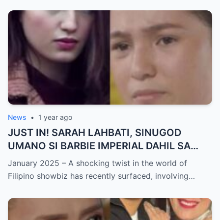
News
•
1 year ago
JUST IN! SARAH LAHBATI, SINUGOD
UMANO SI BARBIE IMPERIAL DAHIL SA
ISYU NG PANG-AAGAW KAY RICHARD
January 2025 – A shocking twist in the world of
GUTIERREZ! Matinding Komprontasyon,
Filipino showbiz has recently surfaced, involving…
Nag-Init ang Social Media — Fans
SHOCKED sa Lihim na Girian!