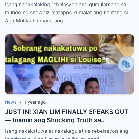
AGA MUHLACH ang TUNAY na Ama nina
Isang napakalaking rebelasyon ang gumulantang sa
Mavy at Cassy Legaspi — Buong Showbiz
mundo ng showbiz matapos kumalat ang balitang si
World NAGULANTANG sa Rebelasyong
Aga Muhlach umano ang…
Yumanig sa Pamilya!
News
•
1 year ago
JUST IN! XIAN LIM FINALLY SPEAKS OUT
— Inamin ang Shocking Truth sa
Pagbubuntis ni Louise Delos Reyes!
Isang nakakatuwa at nakakagulat na rebelasyon ang
Matagal na Itinagong Lihim, Isiniwalat na sa
ibinahagi ni Xian Lim sa publiko na agad…