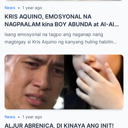
News
•
1 year ago
KRIS AQUINO, EMOSYONAL NA
NAGPAALAM kina BOY ABUNDA at AI-AI
DELAS ALAS! Huling Habilin ng Queen of
Isang emosyonal na tagpo ang naganap nang
All Media, NAGPAIYAK sa Buong Bayan —
magbigay si Kris Aquino ng kanyang huling habilin…
Matinding Rebelasyon ng Pagmamahal at
Pagpapatawad, Isiniwalat na!
News
•
1 year ago
ALJUR ABRENICA, DI KINAYA ANG INIT!