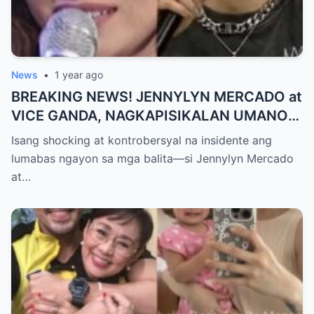
News
•
1 year ago
BREAKING NEWS! JENNYLYN MERCADO at
VICE GANDA, NAGKAPISIKALAN UMANO
SA LIKOD NG CAMERA — Buong
Isang shocking at kontrobersyal na insidente ang
PANGYAYARI, NAHULI SA VIDEO! Showbiz
lumabas ngayon sa mga balita—si Jennylyn Mercado
World NAGULANTANG sa Biglaang
at…
Sagupaan ng Dalawang Sikat na
Personalidad!