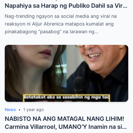
Napahiya sa Harap ng Publiko Dahil sa Viral
PASABOG Photo ni KYLIE PADILLA —
Nag-trending ngayon sa social media ang viral na
Netizens Nagulantang sa Ganda at Lakas
reaksyon ni Aljur Abrenica matapos kumalat ang
ng Aura! “Sino Talaga ang Nagsisi
pinakabagong “pasabog” na larawan ng…
Ngayon?”
News
•
1 year ago
NABISTO NA ANG MATAGAL NANG LIHIM!
Carmina Villarroel, UMANO’Y Inamin na si