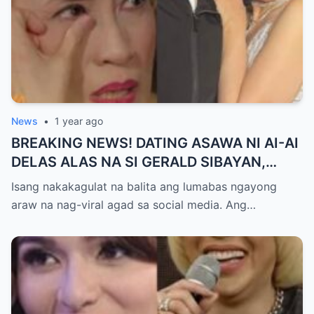
News
•
1 year ago
BREAKING NEWS! DATING ASAWA NI AI-AI
DELAS ALAS NA SI GERALD SIBAYAN,
TIMBOG SA MILYON-MILYONG PERANG
Isang nakakagulat na balita ang lumabas ngayong
NILIMAS UMANO! Showbiz World
araw na nag-viral agad sa social media. Ang…
NAGULANTANG, AI-AI HINDI
MAKAPANIWALA SA MATINDING
PAGTATAKSIL!