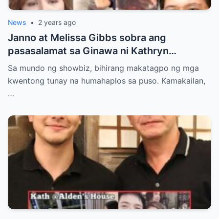
News
•
2 years ago
Janno at Melissa Gibbs sobra ang
pasasalamat sa Ginawa ni Kathryn
Bernardo! Iba talaga si Kathryn!
Sa mundo ng showbiz, bihirang makatagpo ng mga
kwentong tunay na humahaplos sa puso. Kamakailan,
…