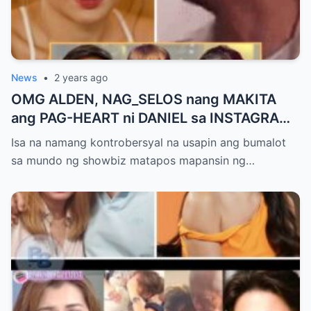
News
•
2 years ago
OMG ALDEN, NAG_SELOS nang MAKITA
ang PAG-HEART ni DANIEL sa INSTAGRAM
POST ni KATHRYN ! TAKOT ANG Fans NA
Isa na namang kontrobersyal na usapin ang bumalot
MAY MANGYARI
sa mundo ng showbiz matapos mapansin ng…