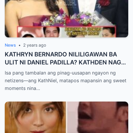
News
•
2 years ago
KATHRYN BERNARDO NILILIGAWAN BA
ULIT NI DANIEL PADILLA? KATHDEN NAG
SIGN OFF NA SA FAREWELL PARTY!
Isa pang tambalan ang pinag-uusapan ngayon ng
netizens—ang KathNiel, matapos mapansin ang sweet
moments nina…