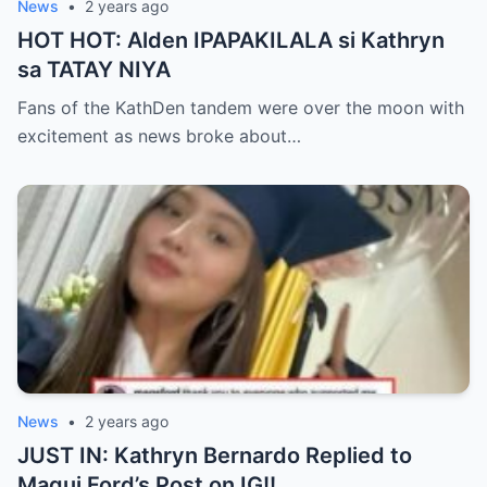
News
•
2 years ago
HOT HOT: Alden IPAPAKILALA si Kathryn
sa TATAY NIYA
Fans of the KathDen tandem were over the moon with
excitement as news broke about…
News
•
2 years ago
JUST IN: Kathryn Bernardo Replied to
Magui Ford’s Post on IG!!