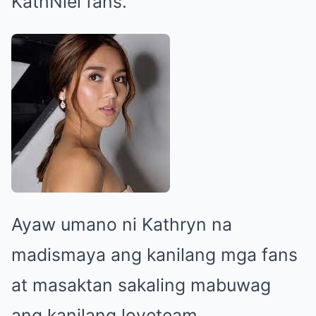
KathNiel fans.
Ayaw umano ni Kathryn na
madismaya ang kanilang mga fans
at masaktan sakaling mabuwag
ang kanilang loveteam.