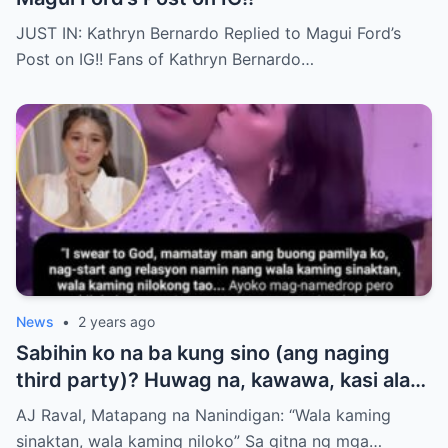
JUST IN: Kathryn Bernardo Replied to Magui Ford’s
Post on IG!! Fans of Kathryn Bernardo…
News
•
2 years ago
Sabihin ko na ba kung sino (ang naging
third party)? Huwag na, kawawa, kasi alam
ko may baby na rin ‘yung girl.”
AJ Raval, Matapang na Nanindigan: “Wala kaming
sinaktan, wala kaming niloko” Sa gitna ng mga…