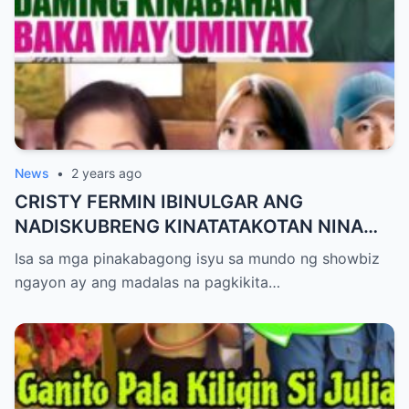
News
•
2 years ago
CRISTY FERMIN IBINULGAR ANG
NADISKUBRENG KINATATAKOTAN NINA
KATHRYN BERNARDO AT ALDEN
Isa sa mga pinakabagong isyu sa mundo ng showbiz
RICHARDS
ngayon ay ang madalas na pagkikita…