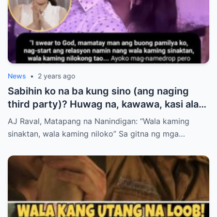
News
•
2 years ago
Sabihin ko na ba kung sino (ang naging
third party)? Huwag na, kawawa, kasi alam
ko may baby na rin ‘yung girl.”
AJ Raval, Matapang na Nanindigan: “Wala kaming
sinaktan, wala kaming niloko” Sa gitna ng mga…