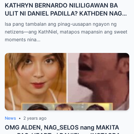
KATHRYN BERNARDO NILILIGAWAN BA
ULIT NI DANIEL PADILLA? KATHDEN NAG
SIGN OFF NA SA FAREWELL PARTY!
Isa pang tambalan ang pinag-uusapan ngayon ng
netizens—ang KathNiel, matapos mapansin ang sweet
moments nina…
News
•
2 years ago
OMG ALDEN, NAG_SELOS nang MAKITA