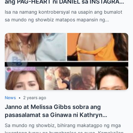
ang PAG-HEART ni DANIEL sa INSTAGRAM
POST ni KATHRYN ! TAKOT ANG Fans NA
Isa na namang kontrobersyal na usapin ang bumalot
MAY MANGYARI
sa mundo ng showbiz matapos mapansin ng…
News
•
2 years ago
Janno at Melissa Gibbs sobra ang
pasasalamat sa Ginawa ni Kathryn
Bernardo! Iba talaga si Kathryn!
Sa mundo ng showbiz, bihirang makatagpo ng mga
kwentong tunay na humahaplos sa puso. Kamakailan,