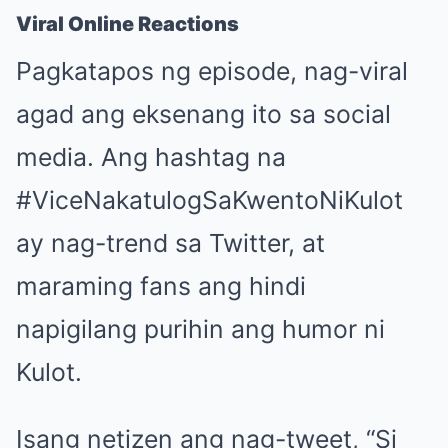
Viral Online Reactions
Pagkatapos ng episode, nag-viral
agad ang eksenang ito sa social
media. Ang hashtag na
#ViceNakatulogSaKwentoNiKulot
ay nag-trend sa Twitter, at
maraming fans ang hindi
napigilang purihin ang humor ni
Kulot.
Isang netizen ang nag-tweet, “Si