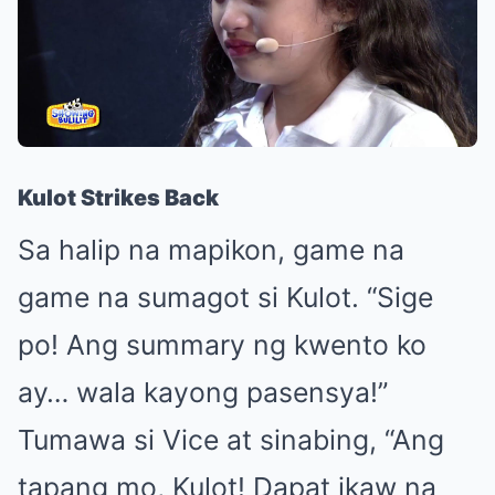
Kulot Strikes Back
Sa halip na mapikon, game na
game na sumagot si Kulot. “Sige
po! Ang summary ng kwento ko
ay… wala kayong pasensya!”
Tumawa si Vice at sinabing, “Ang
tapang mo, Kulot! Dapat ikaw na