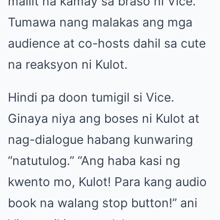
maliit na kamay sa braso ni Vice.
Tumawa nang malakas ang mga
audience at co-hosts dahil sa cute
na reaksyon ni Kulot.
Hindi pa doon tumigil si Vice.
Ginaya niya ang boses ni Kulot at
nag-dialogue habang kunwaring
“natutulog.” “Ang haba kasi ng
kwento mo, Kulot! Para kang audio
book na walang stop button!” ani