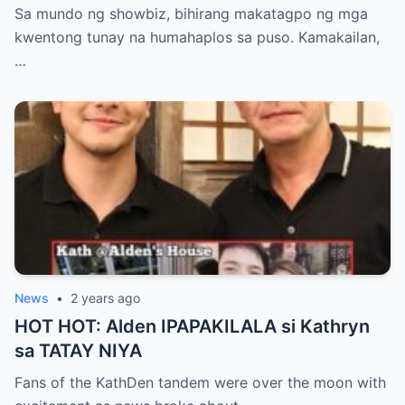
Bernardo! Iba talaga si Kathryn!
Sa mundo ng showbiz, bihirang makatagpo ng mga
kwentong tunay na humahaplos sa puso. Kamakailan,
…
News
•
2 years ago
HOT HOT: Alden IPAPAKILALA si Kathryn
sa TATAY NIYA
Fans of the KathDen tandem were over the moon with