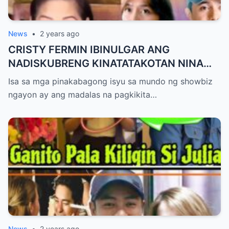
News
•
2 years ago
CRISTY FERMIN IBINULGAR ANG
NADISKUBRENG KINATATAKOTAN NINA
KATHRYN BERNARDO AT ALDEN
Isa sa mga pinakabagong isyu sa mundo ng showbiz
RICHARDS
ngayon ay ang madalas na pagkikita…
News
•
2 years ago