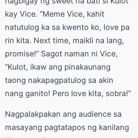
nagbigay ng sweet na bati si Kulot
kay Vice. “Meme Vice, kahit
natutulog ka sa kwento ko, love pa
rin kita. Next time, maikli na lang,
promise!” Sagot naman ni Vice,
“Kulot, ikaw ang pinakaunang
taong nakapagpatulog sa akin
nang ganito! Pero love kita, sobra!”
Nagpalakpakan ang audience sa
masayang pagtatapos ng kanilang