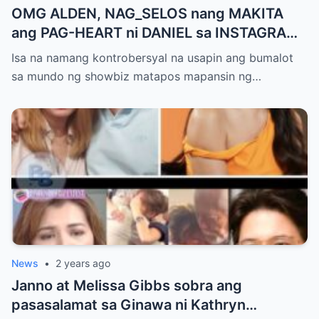
OMG ALDEN, NAG_SELOS nang MAKITA
ang PAG-HEART ni DANIEL sa INSTAGRAM
POST ni KATHRYN ! TAKOT ANG Fans NA
Isa na namang kontrobersyal na usapin ang bumalot
MAY MANGYARI
sa mundo ng showbiz matapos mapansin ng…
News
•
2 years ago
Janno at Melissa Gibbs sobra ang
pasasalamat sa Ginawa ni Kathryn