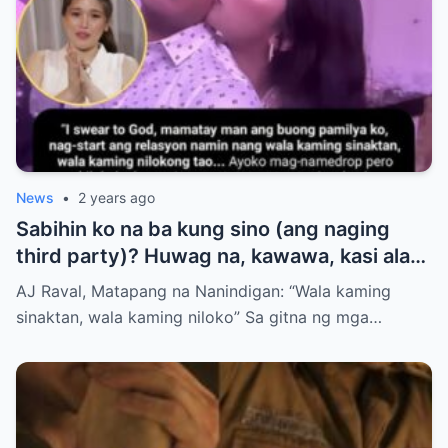
News
•
2 years ago
Sabihin ko na ba kung sino (ang naging
third party)? Huwag na, kawawa, kasi alam
ko may baby na rin ‘yung girl.”
AJ Raval, Matapang na Nanindigan: “Wala kaming
sinaktan, wala kaming niloko” Sa gitna ng mga…