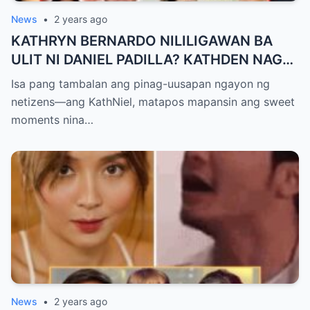
News
•
2 years ago
KATHRYN BERNARDO NILILIGAWAN BA
ULIT NI DANIEL PADILLA? KATHDEN NAG
SIGN OFF NA SA FAREWELL PARTY!
Isa pang tambalan ang pinag-uusapan ngayon ng
netizens—ang KathNiel, matapos mapansin ang sweet
moments nina…
News
•
2 years ago