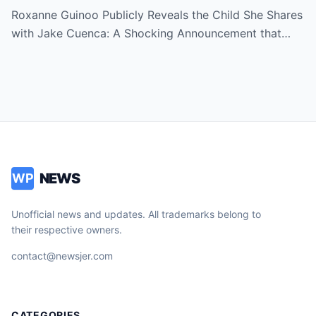
Cuenca – The Truth Will Leave You
Roxanne Guinoo Publicly Reveals the Child She Shares
Speechless!
with Jake Cuenca: A Shocking Announcement that…
NEWS
WP
Unofficial news and updates. All trademarks belong to
their respective owners.
contact@newsjer.com
CATEGORIES