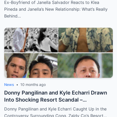
Pineda – The Shocking Reaction You Won’t
Ex-Boyfriend of Janella Salvador Reacts to Klea
Believe!
Pineda and Janella’s New Relationship: What’s Really
Behind…
News
•
10 months ago
Donny Pangilinan and Kyle Echarri Drawn
Into Shocking Resort Scandal –
Allegations, Backlash, and What’s Really
Donny Pangilinan and Kyle Echarri Caught Up in the
Behind the Controversy!
Controversy Surrounding Cong. Zaldy Co’s Resort…