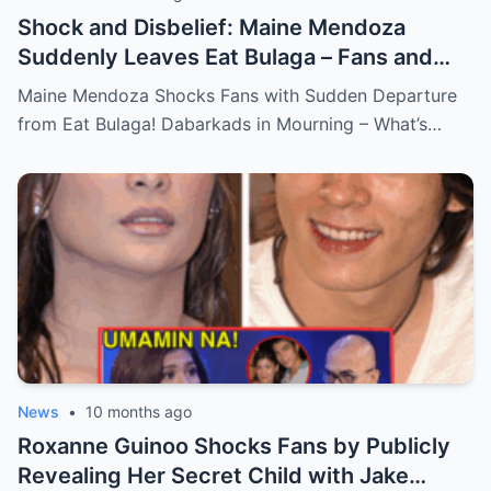
Shock and Disbelief: Maine Mendoza
Suddenly Leaves Eat Bulaga – Fans and
Dabarkads Grieve as the Real Reason
Maine Mendoza Shocks Fans with Sudden Departure
Behind Her Exit Remains a Mystery!
from Eat Bulaga! Dabarkads in Mourning – What’s…
News
•
10 months ago
Roxanne Guinoo Shocks Fans by Publicly
Revealing Her Secret Child with Jake