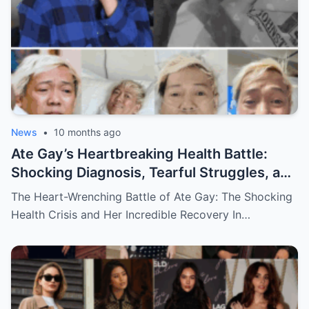
News
•
10 months ago
Ate Gay’s Heartbreaking Health Battle:
Shocking Diagnosis, Tearful Struggles, and
Her Miraculous Recovery That Will Leave
The Heart-Wrenching Battle of Ate Gay: The Shocking
You in Awe!
Health Crisis and Her Incredible Recovery In…