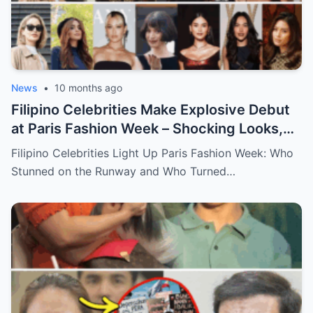
News
•
10 months ago
Filipino Celebrities Make Explosive Debut
at Paris Fashion Week – Shocking Looks,
Major Statements, and What You Didn’t
Filipino Celebrities Light Up Paris Fashion Week: Who
See Behind the Scenes!
Stunned on the Runway and Who Turned…