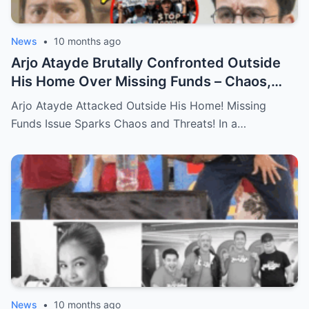
News
•
10 months ago
Arjo Atayde Brutally Confronted Outside
His Home Over Missing Funds – Chaos,
Threats, and the Truth Behind the
Arjo Atayde Attacked Outside His Home! Missing
Explosive Incident Revealed!
Funds Issue Sparks Chaos and Threats! In a…
News
•
10 months ago