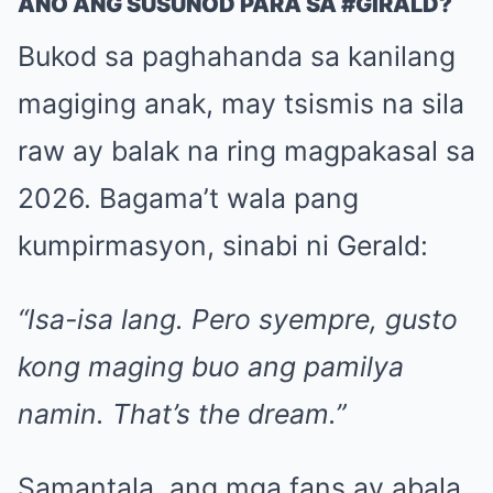
ANO ANG SUSUNOD PARA SA #GIRALD?
Bukod sa paghahanda sa kanilang
magiging anak, may tsismis na sila
raw ay balak na ring magpakasal sa
2026. Bagama’t wala pang
kumpirmasyon, sinabi ni Gerald:
“Isa-isa lang. Pero syempre, gusto
kong maging buo ang pamilya
namin. That’s the dream.”
Samantala, ang mga fans ay abala