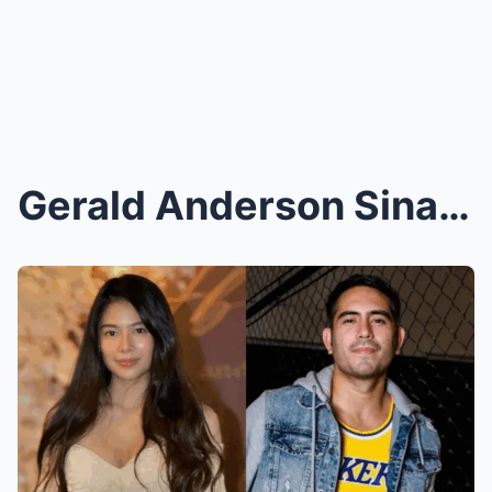
Gerald Anderson SinapubIiko na ang Pagbubuntis ni ...