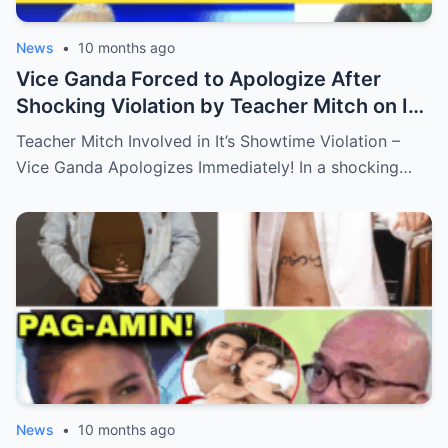
News
•
10 months ago
Vice Ganda Forced to Apologize After
Shocking Violation by Teacher Mitch on It’s
Showtime – Fans Are Furious, What
Teacher Mitch Involved in It’s Showtime Violation –
Happened Behind the Scenes?
Vice Ganda Apologizes Immediately! In a shocking…
News
•
10 months ago