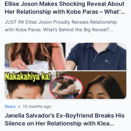
Ellise Joson Makes Shocking Reveal About
Her Relationship with Kobe Paras – What’s
Behind This Heartfelt Announcement
JUST IN! Ellise Joson Proudly Reveals Relationship
That’s Stunned Fans?
with Kobe Paras: What’s Behind the Big Reveal?…
News
•
10 months ago
Janella Salvador’s Ex-Boyfriend Breaks His
Silence on Her Relationship with Klea