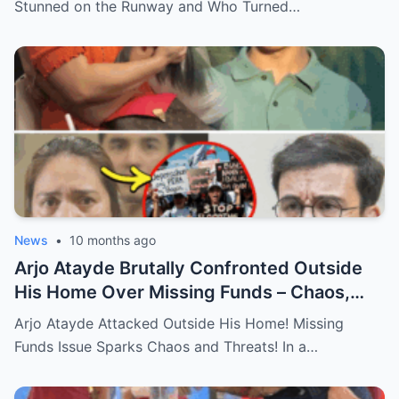
See Behind the Scenes!
Stunned on the Runway and Who Turned…
News
•
10 months ago
Arjo Atayde Brutally Confronted Outside
His Home Over Missing Funds – Chaos,
Threats, and the Truth Behind the
Arjo Atayde Attacked Outside His Home! Missing
Explosive Incident Revealed!
Funds Issue Sparks Chaos and Threats! In a…