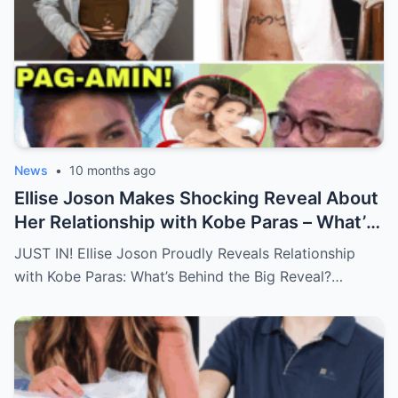
News
•
10 months ago
Ellise Joson Makes Shocking Reveal About
Her Relationship with Kobe Paras – What’s
Behind This Heartfelt Announcement
JUST IN! Ellise Joson Proudly Reveals Relationship
That’s Stunned Fans?
with Kobe Paras: What’s Behind the Big Reveal?…