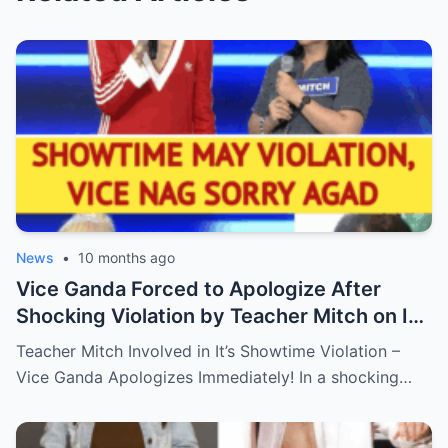
News
•
10 months ago
Vice Ganda Forced to Apologize After
Shocking Violation by Teacher Mitch on It’s
Showtime – Fans Are Furious, What
Teacher Mitch Involved in It’s Showtime Violation –
Happened Behind the Scenes?
Vice Ganda Apologizes Immediately! In a shocking…