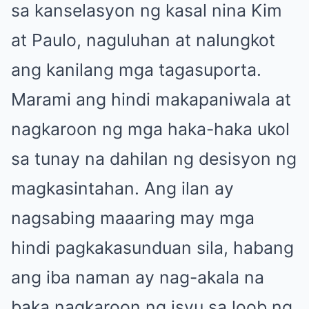
sa kanselasyon ng kasal nina Kim
at Paulo, naguluhan at nalungkot
ang kanilang mga tagasuporta.
Marami ang hindi makapaniwala at
nagkaroon ng mga haka-haka ukol
sa tunay na dahilan ng desisyon ng
magkasintahan. Ang ilan ay
nagsabing maaaring may mga
hindi pagkakasunduan sila, habang
ang iba naman ay nag-akala na
baka nagkaroon ng isyu sa loob ng