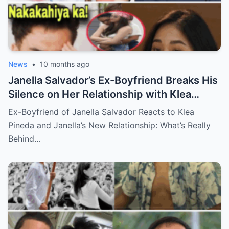
News
•
10 months ago
Janella Salvador’s Ex-Boyfriend Breaks His
Silence on Her Relationship with Klea
Pineda – The Shocking Reaction You Won’t
Ex-Boyfriend of Janella Salvador Reacts to Klea
Believe!
Pineda and Janella’s New Relationship: What’s Really
Behind…