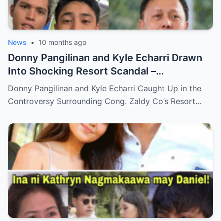
News
•
10 months ago
Donny Pangilinan and Kyle Echarri Drawn
Into Shocking Resort Scandal –
Allegations, Backlash, and What’s Really
Donny Pangilinan and Kyle Echarri Caught Up in the
Behind the Controversy!
Controversy Surrounding Cong. Zaldy Co’s Resort…