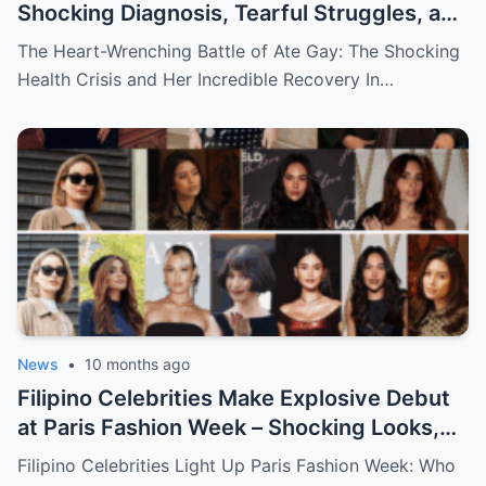
Shocking Diagnosis, Tearful Struggles, and
Her Miraculous Recovery That Will Leave
The Heart-Wrenching Battle of Ate Gay: The Shocking
You in Awe!
Health Crisis and Her Incredible Recovery In…
News
•
10 months ago
Filipino Celebrities Make Explosive Debut
at Paris Fashion Week – Shocking Looks,
Major Statements, and What You Didn’t
Filipino Celebrities Light Up Paris Fashion Week: Who