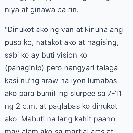
niya at ginawa pa rin.
“Dinukot ako ng van at kinuha ang
puso ko, natakot ako at nagising,
sabi ko ay buti vision ko
(panaginip) pero nangyari talaga
kasi nu’ng araw na iyon lumabas
ako para bumili ng slurpee sa 7-11
ng 2 p.m. at paglabas ko dinukot
ako. Mabuti na lang kahit paano
may alam ako sa martial arts at