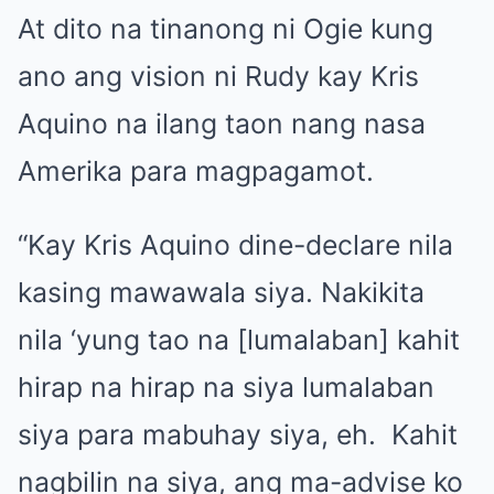
At dito na tinanong ni Ogie kung
ano ang vision ni Rudy kay
Kris
Aquino
na ilang taon nang nasa
Amerika para magpagamot.
“Kay Kris Aquino dine-declare nila
kasing mawawala siya. Nakikita
nila ‘yung tao na [lumalaban] kahit
hirap na hirap na siya lumalaban
siya para mabuhay siya, eh. Kahit
nagbilin na siya, ang ma-advise ko