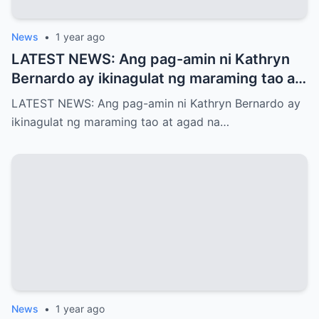
News
•
1 year ago
LATEST NEWS: Ang pag-amin ni Kathryn
Bernardo ay ikinagulat ng maraming tao at
agad na naglabas ng pahayag ang Star
LATEST NEWS: Ang pag-amin ni Kathryn Bernardo ay
Magic, which is…!
ikinagulat ng maraming tao at agad na…
News
•
1 year ago