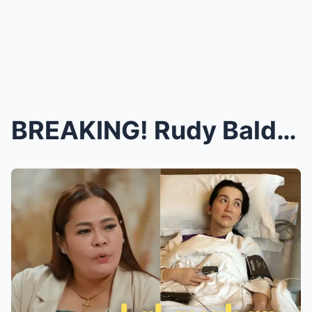
BREAKING! Rudy Baldwin NAGBIGAY ng ‘propesiy...