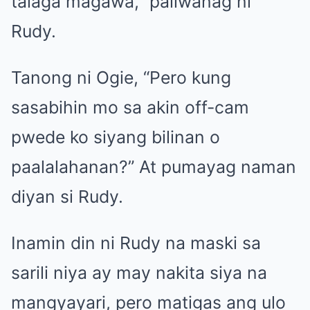
talaga magawa,” paliwanag ni
Rudy.
Tanong ni Ogie, “Pero kung
sasabihin mo sa akin off-cam
pwede ko siyang bilinan o
paalalahanan?” At pumayag naman
diyan si Rudy.
Inamin din ni Rudy na maski sa
sarili niya ay may nakita siya na
mangyayari, pero matigas ang ulo