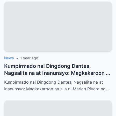
News
•
1 year ago
Kumpirmado na! Dingdong Dantes,
Nagsalita na at Inanunsyo: Magkakaroon na
sila ni Marian Rivera ng Baby No.3 – Ano
Kumpirmado na! Dingdong Dantes, Nagsalita na at
ang mga Emosyon at Kwento sa Likod ng
Inanunsyo: Magkakaroon na sila ni Marian Rivera ng…
Maligayang Balita?