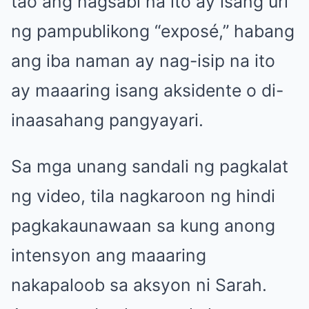
tao ang nagsabi na ito ay isang uri
ng pampublikong “exposé,” habang
ang iba naman ay nag-isip na ito
ay maaaring isang aksidente o di-
inaasahang pangyayari.
Sa mga unang sandali ng pagkalat
ng video, tila nagkaroon ng hindi
pagkakaunawaan sa kung anong
intensyon ang maaaring
nakapaloob sa aksyon ni Sarah.