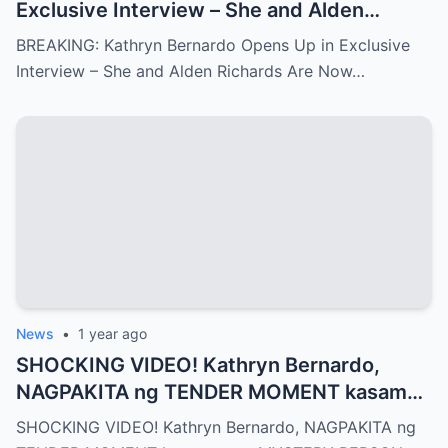
Exclusive Interview – She and Alden
Richards Are Now Officially Together
BREAKING: Kathryn Bernardo Opens Up in Exclusive
Interview – She and Alden Richards Are Now…
News
•
1 year ago
SHOCKING VIDEO! Kathryn Bernardo,
NAGPAKITA ng TENDER MOMENT kasama
ang MYSTERY PERSON
SHOCKING VIDEO! Kathryn Bernardo, NAGPAKITA ng