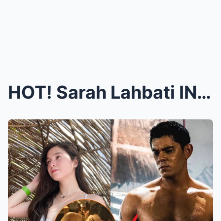
HOT! Sarah Lahbati INILABAS ANG VIDEO TAPE nina Ri...