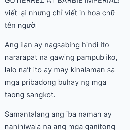
GUTIERREZ AT BARBIE IMPERIAL!”
viết lại nhưng chỉ viết in hoa chữ
tên người
Ang ilan ay nagsabing hindi ito
nararapat na gawing pampubliko,
lalo na’t ito ay may kinalaman sa
mga pribadong buhay ng mga
taong sangkot.
Samantalang ang iba naman ay
naniniwala na ang mga ganitong