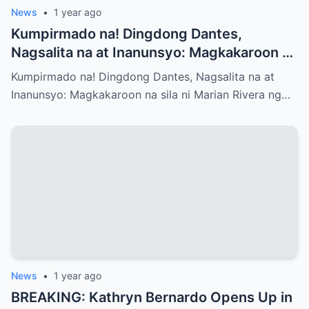
News
•
1 year ago
Kumpirmado na! Dingdong Dantes,
Nagsalita na at Inanunsyo: Magkakaroon na
sila ni Marian Rivera ng Baby No.3 – Ano
Kumpirmado na! Dingdong Dantes, Nagsalita na at
ang mga Emosyon at Kwento sa Likod ng
Inanunsyo: Magkakaroon na sila ni Marian Rivera ng…
Maligayang Balita?
News
•
1 year ago
BREAKING: Kathryn Bernardo Opens Up in