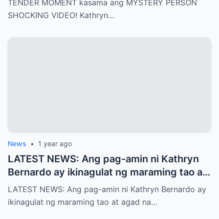
TENDER MOMENT kasama ang MYSTERY PERSON
SHOCKING VIDEO! Kathryn…
News
•
1 year ago
LATEST NEWS: Ang pag-amin ni Kathryn
Bernardo ay ikinagulat ng maraming tao at
agad na naglabas ng pahayag ang Star
LATEST NEWS: Ang pag-amin ni Kathryn Bernardo ay
Magic, which is…!
ikinagulat ng maraming tao at agad na…