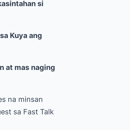
asintahan si
 sa Kuya ang
hn at mas naging
es na minsan
est sa Fast Talk