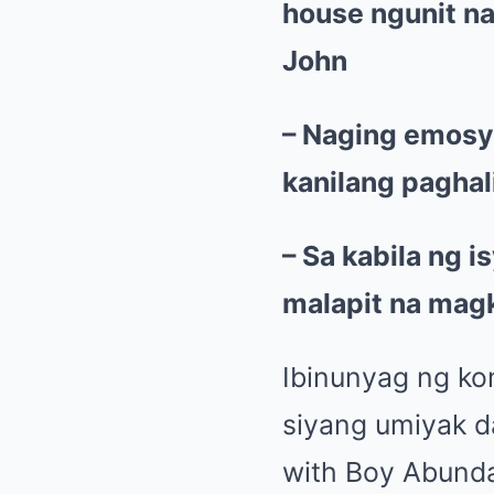
house ngunit na
John
– Naging emosyo
kanilang paghal
– Sa kabila ng 
malapit na mag
Ibinunyag ng ko
siyang umiyak d
with Boy Abunda