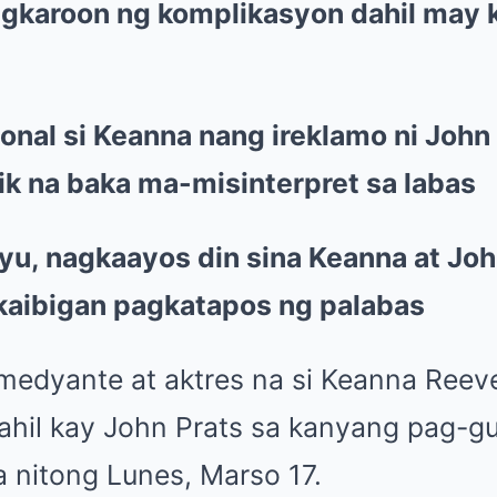
gkaroon ng komplikasyon dahil may k
nal si Keanna nang ireklamo ni John
ik na baka ma-misinterpret sa labas
isyu, nagkaayos din sina Keanna at Jo
kaibigan pagkatapos ng palabas
medyante at aktres na si Keanna Reev
ahil kay John Prats sa kanyang pag-gu
 nitong Lunes, Marso 17.