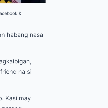
acebook &
ohn habang nasa
agkaibigan,
friend na si
b. Kasi may