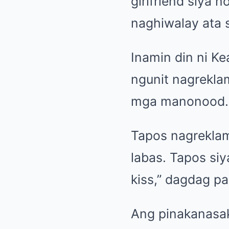
girlfriend siya
naghiwalay ata s
Inamin din ni Ke
ngunit nagrekla
mga manonood. “
Tapos nagreklam
labas. Tapos siy
kiss,” dagdag pa
Ang pinakanasak