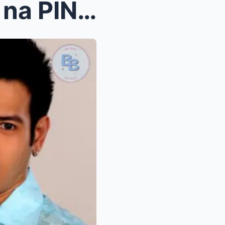
Keanna Reeves IBINUNYAG na PINAIYAK siya ng malaka...