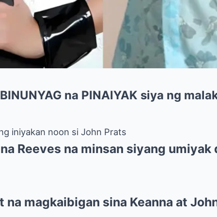
IBINUNYAG na PINAIYAK siya ng malak
g iniyakan noon si John Prats
nna Reeves na minsan siyang umiyak 
t na magkaibigan sina Keanna at John