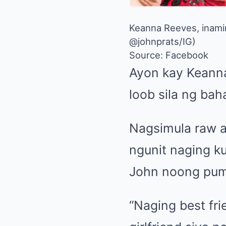
Keanna Reeves, inamin
@johnprats/IG)
Source: Facebook
Ayon kay Keanna
loob sila ng bah
Nagsimula raw a
ngunit naging ku
John noong pum
“Naging best fri