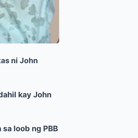
as ni John
dahil kay John
 sa loob ng PBB