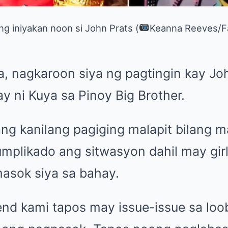
g iniyakan noon si John Prats (
Keanna Reeves/F
, nagkaroon siya ng pagtingin kay J
ay ni Kuya sa Pinoy Big Brother.
ng kanilang pagiging malapit bilang m
mplikado ang sitwasyon dahil may girl
asok siya sa bahay.
end kami tapos may issue-issue sa loo