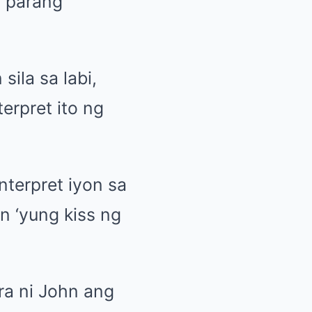
s parang
ila sa labi,
erpret ito ng
terpret iyon sa
n ‘yung kiss ng
a ni John ang