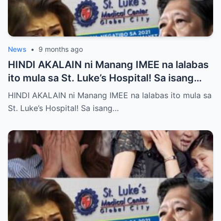
News
•
9 months ago
HINDI AKALAIN ni Manang IMEE na lalabas
ito mula sa St. Luke’s Hospital! Sa isang
tahimik at maalinsangang hapon sa
HINDI AKALAIN ni Manang IMEE na lalabas ito mula sa
lungsod ng Quezon, si Manang IMEE, isang
St. Luke’s Hospital! Sa isang…
kilalang personalidad sa lokal na
komunidad, ay naglakad papasok sa St.
Luke’s Hospital para sa isang ordinaryong
check-up. Walang sinuman ang
nakakaalam na sa araw na iyon, isang
pangyayari ang magbabago ng takbo ng
kanyang buhay at magpapakilos ng buong
bansa sa pagtatanong at paghahanap ng