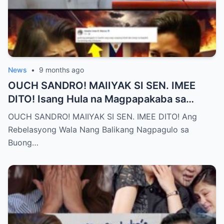
News
•
9 months ago
OUCH SANDRO! MAIIYAK SI SEN. IMEE
DITO! Isang Hula na Magpapakaba sa
Buong Bansa! Ano ang matinding nangyari
OUCH SANDRO! MAIIYAK SI SEN. IMEE DITO! Ang
sa pagitan nila?
Rebelasyong Wala Nang Balikang Nagpagulo sa
Buong…