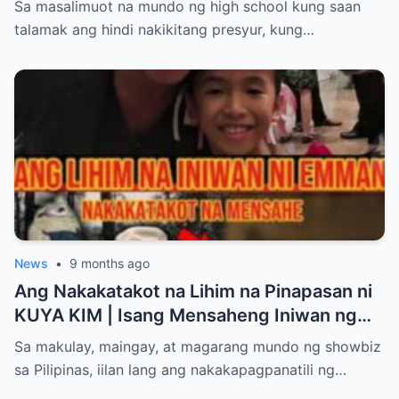
Sa masalimuot na mundo ng high school kung saan
biglaang pagkawala ng malay, hindi
talamak ang hindi nakikitang presyur, kung…
maipaliwanag na pananakit, at ilang kaso
ng mga medical device malfunction na
halos magdulot ng panganib sa buhay. Ang
mga staff ay tinawag nang higit pa sa
karaniwan upang ma-kontrol ang
sitwasyon, ngunit tila may nangyaring
hindi nila maipaliwanag. Si Manang IMEE,
na kilala sa kanyang matapang at matalas
na pag-iisip, ay hindi lamang nanood. Ayon
sa kanya sa isang pribadong panayam,
News
•
9 months ago
“Hindi ko inaasahan na makakakita ako ng
Ang Nakakatakot na Lihim na Pinapasan ni
ganoong eksena sa St. Luke’s. Para akong
KUYA KIM | Isang Mensaheng Iniwan ng
nasa isang pelikula na hindi ko gusto
Anak Bago Umalis
Sa makulay, maingay, at magarang mundo ng showbiz
manood, ngunit kailangan kong malaman
sa Pilipinas, iilan lang ang nakakapagpanatili ng…
ang katotohanan.” Ang balita ay mabilis