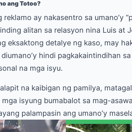
no ang Totoo?
ng reklamo ay nakasentro sa umano’y “
nding alitan sa relasyon nina Luis at 
ng eksaktong detalye ng kaso, may h
a diumano’y hindi pagkakaintindihan sa
sonal na mga isyu.
lapit na kaibigan ng pamilya, matagal
a mga isyung bumabalot sa mag-asawa, 
inayang palampasin ang umano’y masel