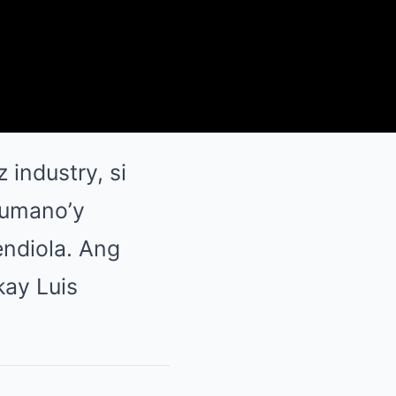
 industry, si
y umano’y
ndiola. Ang
kay Luis