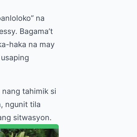
panloloko” na
Jessy. Bagama’t
aka-haka na may
 usaping
 nang tahimik si
ngunit tila
ang sitwasyon.