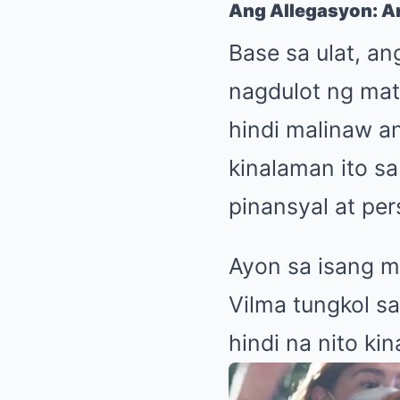
Ang Allegasyon: A
Base sa ulat, a
nagdulot ng mati
hindi malinaw a
kinalaman ito s
pinansyal at per
Ayon sa isang ma
Vilma tungkol s
hindi na nito k