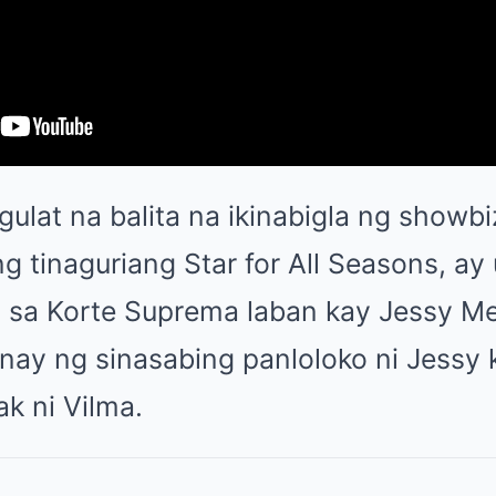
ulat na balita na ikinabigla ng showbiz
g tinaguriang Star for All Seasons, a
 sa Korte Suprema laban kay Jessy Me
nay ng sinasabing panloloko ni Jessy 
k ni Vilma.