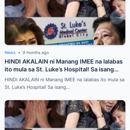
News
•
9 months ago
HINDI AKALAIN ni Manang IMEE na lalabas
ito mula sa St. Luke’s Hospital! Sa isang
tahimik at maalinsangang hapon sa
HINDI AKALAIN ni Manang IMEE na lalabas ito mula sa
lungsod ng Quezon, si Manang IMEE, isang
St. Luke’s Hospital! Sa isang…
kilalang personalidad sa lokal na
komunidad, ay naglakad papasok sa St.
Luke’s Hospital para sa isang ordinaryong
check-up. Walang sinuman ang
nakakaalam na sa araw na iyon, isang