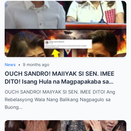
News
•
9 months ago
OUCH SANDRO! MAIIYAK SI SEN. IMEE
DITO! Isang Hula na Magpapakaba sa
Buong Bansa! Ano ang matinding nangyari
OUCH SANDRO! MAIIYAK SI SEN. IMEE DITO! Ang
sa pagitan nila?
Rebelasyong Wala Nang Balikang Nagpagulo sa
Buong…