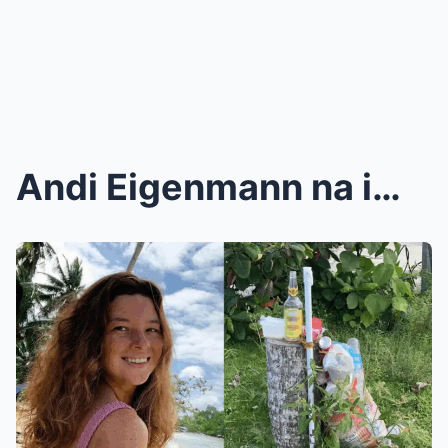
Andi Eigenmann na imbyerna uminit ang ulo kaya may...