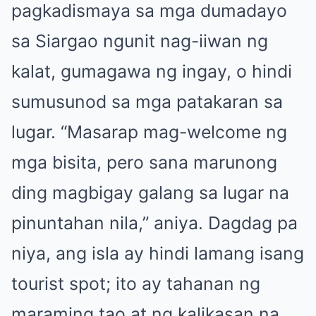
pagkadismaya sa mga dumadayo
sa Siargao ngunit nag-iiwan ng
kalat, gumagawa ng ingay, o hindi
sumusunod sa mga patakaran sa
lugar. “Masarap mag-welcome ng
mga bisita, pero sana marunong
ding magbigay galang sa lugar na
pinuntahan nila,” aniya. Dagdag pa
niya, ang isla ay hindi lamang isang
tourist spot; ito ay tahanan ng
maraming tao at ng kalikasan na