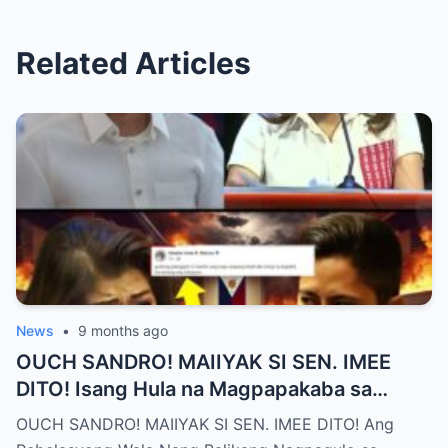
Related Articles
News
•
9 months ago
OUCH SANDRO! MAIIYAK SI SEN. IMEE
DITO! Isang Hula na Magpapakaba sa
Buong Bansa! Ano ang matinding nangyari
OUCH SANDRO! MAIIYAK SI SEN. IMEE DITO! Ang
sa pagitan nila?