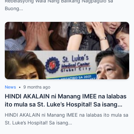
Rebelasyong Wala Nang Balikang Nagpagulo sa
Buong…
News
•
9 months ago
HINDI AKALAIN ni Manang IMEE na lalabas
ito mula sa St. Luke’s Hospital! Sa isang
tahimik at maalinsangang hapon sa
HINDI AKALAIN ni Manang IMEE na lalabas ito mula sa
lungsod ng Quezon, si Manang IMEE, isang
St. Luke’s Hospital! Sa isang…
kilalang personalidad sa lokal na