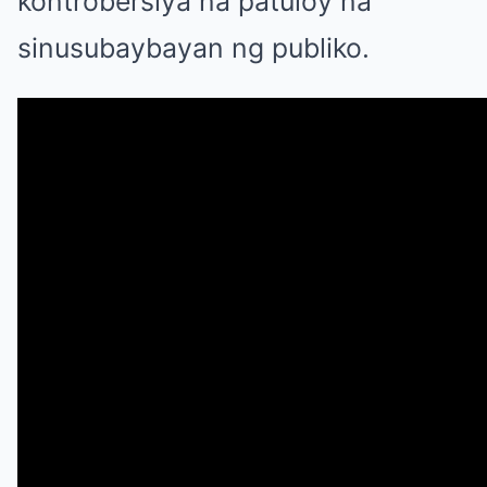
kontrobersiya na patuloy na
sinusubaybayan ng publiko.