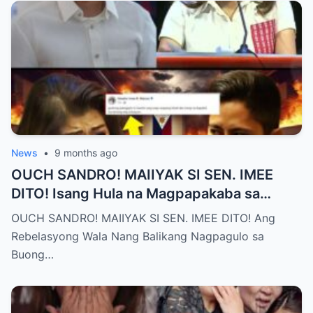
News
•
9 months ago
OUCH SANDRO! MAIIYAK SI SEN. IMEE
DITO! Isang Hula na Magpapakaba sa
Buong Bansa! Ano ang matinding nangyari
OUCH SANDRO! MAIIYAK SI SEN. IMEE DITO! Ang
sa pagitan nila?
Rebelasyong Wala Nang Balikang Nagpagulo sa
Buong…