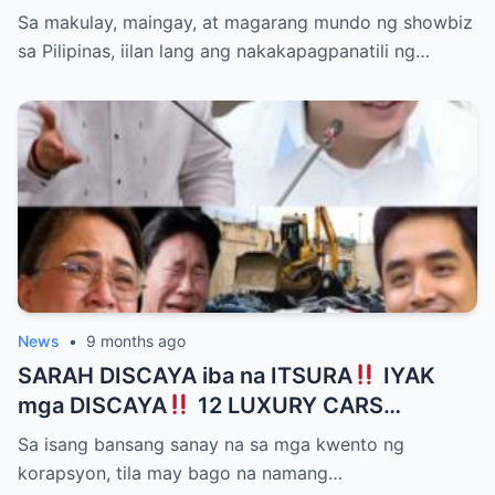
Anak Bago Umalis
Sa makulay, maingay, at magarang mundo ng showbiz
manood, ngunit kailangan kong malaman
sa Pilipinas, iilan lang ang nakakapagpanatili ng…
ang katotohanan.” Ang balita ay mabilis
kumalat sa social media matapos may ilang
pasyente at bisita ang kumuha ng video ng
mga kakaibang pangyayari. Sa video,
makikita ang mga ilaw na nag-iilaw nang
hindi regular, ang ilang pasyente na tila
nahihirapan at nakahandusay sa corridors,
at ang mga medical staff na abala sa hindi
pangkaraniwang sitwasyon. Ang viral
video ay nagdulot ng matinding reaksyon
News
•
9 months ago
mula sa publiko, maraming nagtatanong
SARAH DISCAYA iba na ITSURA
IYAK
kung may naganap na medikal na hiwaga o
mga DISCAYA
12 LUXURY CARS
isang hindi inaasahang aksidente. Habang
GIGILINGIN gamit BULLDOZER
Sa isang bansang sanay na sa mga kwento ng
lumalalim ang imbestigasyon, lumitaw ang
korapsyon, tila may bago na namang…
mga ulat na mayroong hindi