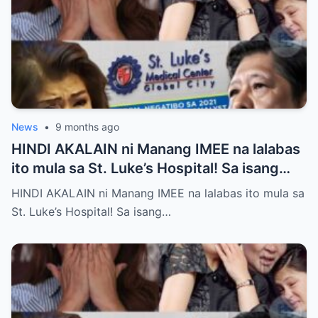
News
•
9 months ago
HINDI AKALAIN ni Manang IMEE na lalabas
ito mula sa St. Luke’s Hospital! Sa isang
tahimik at maalinsangang hapon sa
HINDI AKALAIN ni Manang IMEE na lalabas ito mula sa
lungsod ng Quezon, si Manang IMEE, isang
St. Luke’s Hospital! Sa isang…
kilalang personalidad sa lokal na
komunidad, ay naglakad papasok sa St.
Luke’s Hospital para sa isang ordinaryong
check-up. Walang sinuman ang
nakakaalam na sa araw na iyon, isang