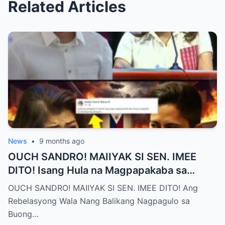
Related Articles
News
•
9 months ago
OUCH SANDRO! MAIIYAK SI SEN. IMEE
DITO! Isang Hula na Magpapakaba sa
Buong Bansa! Ano ang matinding nangyari
OUCH SANDRO! MAIIYAK SI SEN. IMEE DITO! Ang
sa pagitan nila?
Rebelasyong Wala Nang Balikang Nagpagulo sa
Buong…