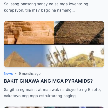
GIGILINGIN gamit BULLDOZER
Sa isang bansang sanay na sa mga kwento ng
lumalalim ang imbestigasyon, lumitaw ang
korapsyon, tila may bago na namang…
mga ulat na mayroong hindi
pangkaraniwang pagtaas ng energy
readings sa ilang wards ng ospital. Ayon sa
isang whistleblower na hindi pinangalanan,
may mga “unauthorized experiments” na
naganap sa loob ng ospital, na maaaring
dahilan ng misteryosong kaganapan.
Bagaman hindi kumpirmado, ang teoryang
ito ay nagdulot ng karagdagang
kontrobersya at debate sa online
News
•
9 months ago
communities. Sa kabila ng lahat, si Manang
BAKIT GINAWA ANG MGA PYRAMIDS?
IMEE ay nananatiling kalmado ngunit
alerto. Ang kanyang mga pahayag ay
Sa gitna ng mainit at malawak na disyerto ng Ehipto,
nagdala ng pansin ng mga mamamahayag,
nakatayo ang mga estrukturang naging…
at maraming media outlets ang