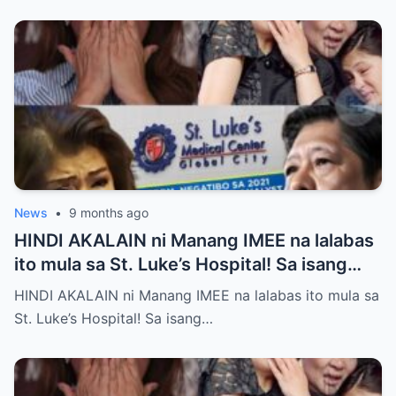
News
•
9 months ago
HINDI AKALAIN ni Manang IMEE na lalabas
ito mula sa St. Luke’s Hospital! Sa isang
tahimik at maalinsangang hapon sa
HINDI AKALAIN ni Manang IMEE na lalabas ito mula sa
lungsod ng Quezon, si Manang IMEE, isang
St. Luke’s Hospital! Sa isang…
kilalang personalidad sa lokal na
komunidad, ay naglakad papasok sa St.
Luke’s Hospital para sa isang ordinaryong