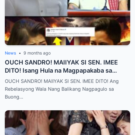
News
•
9 months ago
OUCH SANDRO! MAIIYAK SI SEN. IMEE
DITO! Isang Hula na Magpapakaba sa
Buong Bansa! Ano ang matinding nangyari
OUCH SANDRO! MAIIYAK SI SEN. IMEE DITO! Ang
sa pagitan nila?
Rebelasyong Wala Nang Balikang Nagpagulo sa
Buong…