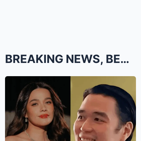
BREAKING NEWS, BEA Alonzo and VINCENT Co WEDDING I...