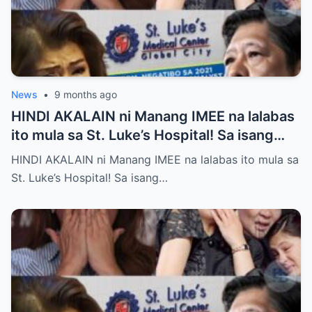
News
•
9 months ago
HINDI AKALAIN ni Manang IMEE na lalabas
ito mula sa St. Luke’s Hospital! Sa isang
tahimik at maalinsangang hapon sa
HINDI AKALAIN ni Manang IMEE na lalabas ito mula sa
lungsod ng Quezon, si Manang IMEE, isang
St. Luke’s Hospital! Sa isang…
kilalang personalidad sa lokal na
komunidad, ay naglakad papasok sa St.
Luke’s Hospital para sa isang ordinaryong
check-up. Walang sinuman ang
nakakaalam na sa araw na iyon, isang
pangyayari ang magbabago ng takbo ng
kanyang buhay at magpapakilos ng buong