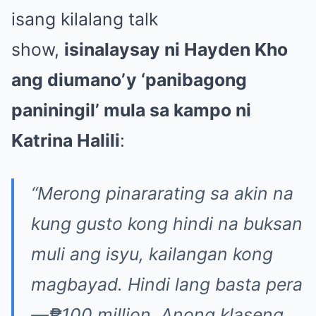
isang kilalang talk
show,
isinalaysay ni Hayden Kho
ang diumano’y ‘panibagong
paniningil’ mula sa kampo ni
Katrina Halili
:
“Merong pinararating sa akin na
kung gusto kong hindi na buksan
muli ang isyu, kailangan kong
magbayad. Hindi lang basta pera
—₱100 million. Anong klaseng