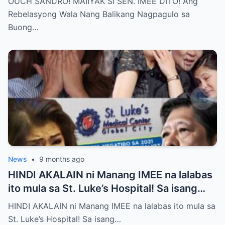
OUCH SANDRO! MAIIYAK SI SEN. IMEE DITO! Ang
sa pagitan nila?
Rebelasyong Wala Nang Balikang Nagpagulo sa
Buong…
News
•
9 months ago
HINDI AKALAIN ni Manang IMEE na lalabas
ito mula sa St. Luke’s Hospital! Sa isang
tahimik at maalinsangang hapon sa
HINDI AKALAIN ni Manang IMEE na lalabas ito mula sa
lungsod ng Quezon, si Manang IMEE, isang
St. Luke’s Hospital! Sa isang…