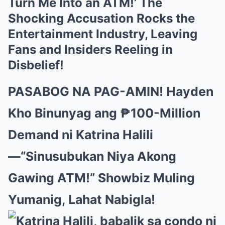
Turn Me Into an ATM!’ The
Shocking Accusation Rocks the
Entertainment Industry, Leaving
Fans and Insiders Reeling in
Disbelief!
PASABOG NA PAG-AMIN! Hayden
Kho Binunyag ang ₱100-Million
Demand ni Katrina Halili
—“Sinusubukan Niya Akong
Gawing ATM!” Showbiz Muling
Yumanig, Lahat Nabigla!