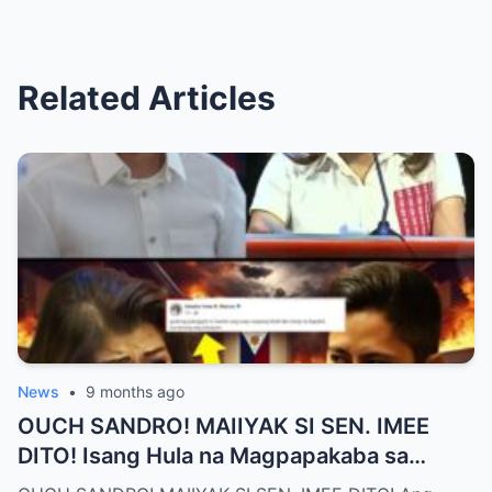
Related Articles
News
•
9 months ago
OUCH SANDRO! MAIIYAK SI SEN. IMEE
DITO! Isang Hula na Magpapakaba sa
Buong Bansa! Ano ang matinding nangyari