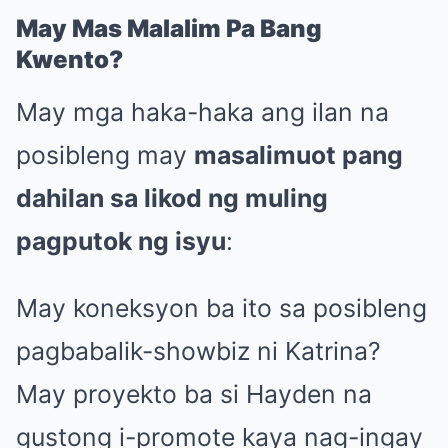
May Mas Malalim Pa Bang
Kwento?
May mga haka-haka ang ilan na
posibleng may
masalimuot pang
dahilan sa likod ng muling
pagputok ng isyu
:
May koneksyon ba ito sa posibleng
pagbabalik-showbiz ni Katrina?
May proyekto ba si Hayden na
gustong i-promote kaya nag-ingay