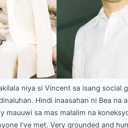
kilala niya si Vincent sa isang social 
dinaluhan. Hindi inaasahan ni Bea na 
ay mauuwi sa mas malalim na koneksyo
nyone I’ve met. Very grounded and hum