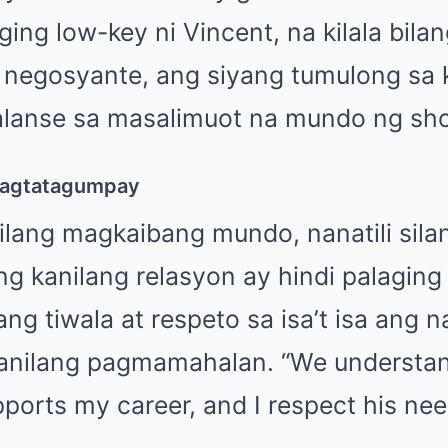
ging low-key ni Vincent, na kilala bila
negosyante, ang siyang tumulong sa
lanse sa masalimuot na mundo ng sh
Pagtatagumpay
nilang magkaibang mundo, nanatili sila
g kanilang relasyon ay hindi palaging
ang tiwala at respeto sa isa’t isa ang 
anilang pagmamahalan. “We understan
pports my career, and I respect his nee