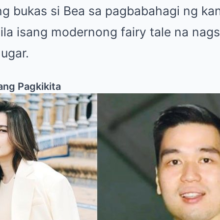
ing bukas si Bea sa pagbabahagi ng ka
tila isang modernong fairy tale na na
ugar.
ang Pagkikita