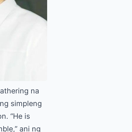
gathering na
ang simpleng
n. “He is
ble,” ani ng