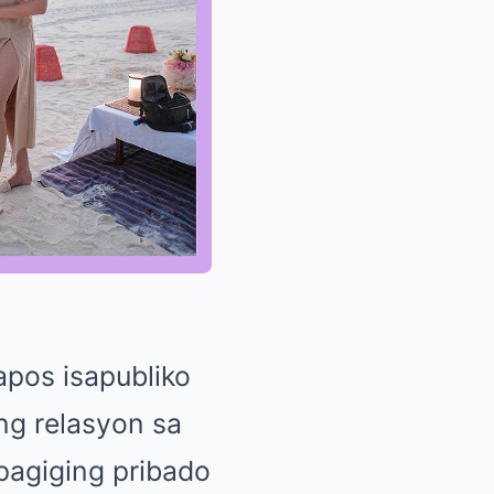
apos isapubliko
ng relasyon sa
pagiging pribado