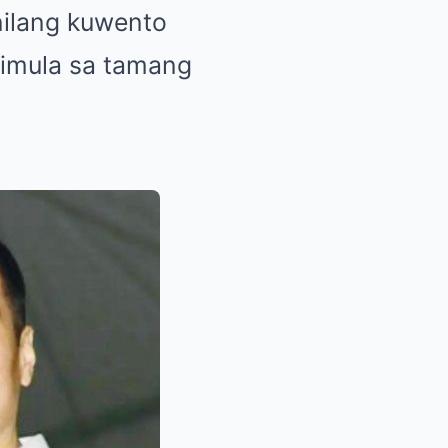
nilang kuwento
gsimula sa tamang