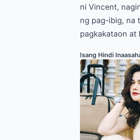
ni Vincent, nag
ng pag-ibig, na 
pagkakataon at l
Isang Hindi Inaasah