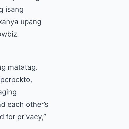
ng isang
 kanya upang
owbiz.
ng matatag.
 perpekto,
naging
d each other’s
d for privacy,”