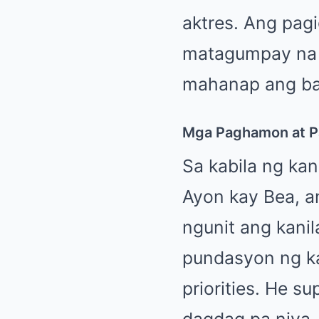
aktres. Ang pagi
matagumpay na 
mahanap ang ba
Mga Paghamon at 
Sa kabila ng ka
Ayon kay Bea, an
ngunit ang kanil
pundasyon ng k
priorities. He su
dagdag pa niya.