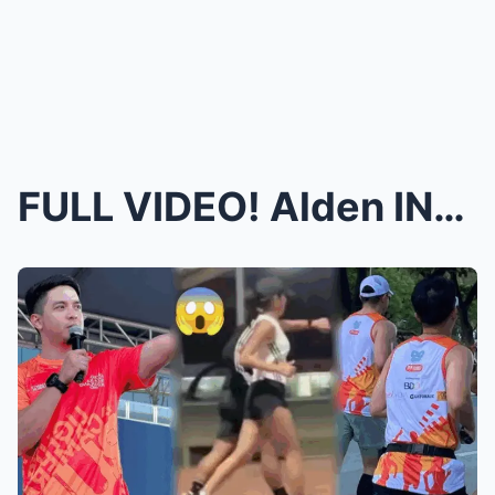
FULL VIDEO! Alden INASAHAN si Kathryn na TUMAKBO s...