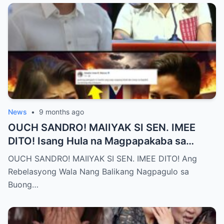
News
•
9 months ago
OUCH SANDRO! MAIIYAK SI SEN. IMEE
DITO! Isang Hula na Magpapakaba sa
Buong Bansa! Ano ang matinding nangyari
OUCH SANDRO! MAIIYAK SI SEN. IMEE DITO! Ang
sa pagitan nila?
Rebelasyong Wala Nang Balikang Nagpagulo sa
Buong…