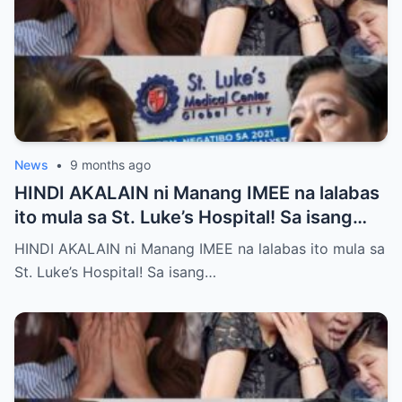
News
•
9 months ago
HINDI AKALAIN ni Manang IMEE na lalabas
ito mula sa St. Luke’s Hospital! Sa isang
tahimik at maalinsangang hapon sa
HINDI AKALAIN ni Manang IMEE na lalabas ito mula sa
lungsod ng Quezon, si Manang IMEE, isang
St. Luke’s Hospital! Sa isang…
kilalang personalidad sa lokal na
komunidad, ay naglakad papasok sa St.
Luke’s Hospital para sa isang ordinaryong
check-up. Walang sinuman ang
nakakaalam na sa araw na iyon, isang