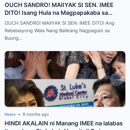
OUCH SANDRO! MAIIYAK SI SEN. IMEE
DITO! Isang Hula na Magpapakaba sa
Buong Bansa! Ano ang matinding nangyari
OUCH SANDRO! MAIIYAK SI SEN. IMEE DITO! Ang
sa pagitan nila?
Rebelasyong Wala Nang Balikang Nagpagulo sa
Buong…
News
•
9 months ago
HINDI AKALAIN ni Manang IMEE na lalabas