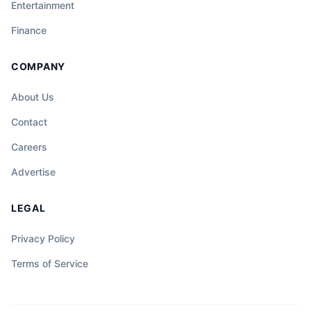
mga ordinaryong araw ay maaaring maging
Entertainment
sentro ng hindi inaasahang misteryo, at
Finance
ang katapangan ng isang tao ay maaaring
magdala ng liwanag sa gitna ng dilim at
COMPANY
kalituhan.
About Us
Contact
Careers
Advertise
LEGAL
Privacy Policy
Terms of Service