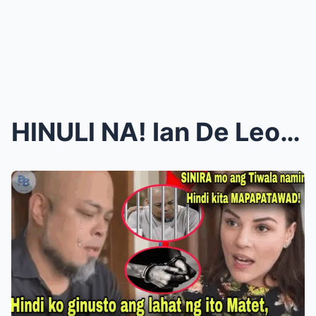
HlNULl NA! Ian De Leon NAGMAKAAWANG LUMUH0D kay Ma...