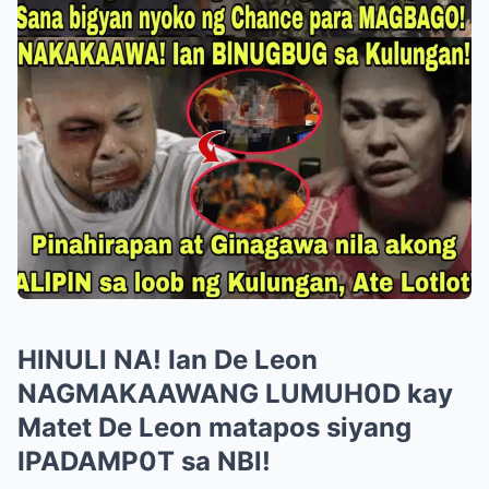
HlNULl NA! Ian De Leon
NAGMAKAAWANG LUMUH0D kay
Matet De Leon matapos siyang
IPADAMP0T sa NBl!