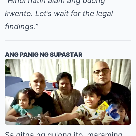
“Hindi natin alam ang buong
kwento. Let’s wait for the legal
findings.”
ANG PANIG NG SUPASTAR
Sa gitna ng gulong ito, maraming