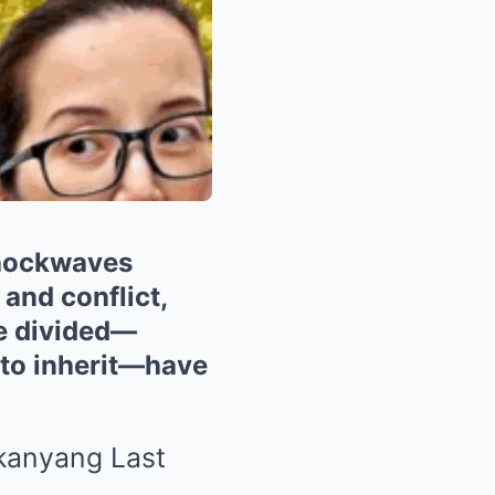
 shockwaves
 and conflict,
be divided—
 to inherit—have
 kanyang Last