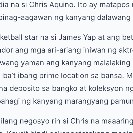
dia na si Chris Aquino. Ito ay matapos
 pinag-aagawan ng kanyang dalawang 
ketball star na si James Yap at ang be
vador ang mga ari-ariang iniwan ng aktr
wang yaman ang kanyang malalaking 
iba’t ibang prime location sa bansa.
 na deposito sa bangko at koleksyon n
 bahagi ng kanyang marangyang pamu
 ilang negosyo rin si Chris na maaari