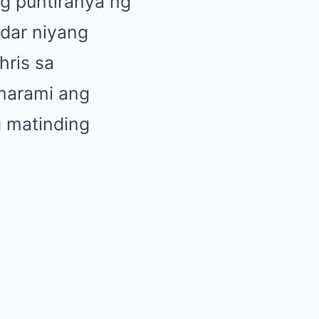
g puntiranya ng
dar niyang
hris sa
 marami ang
g matinding