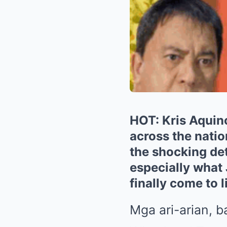
HOT: Kris Aquino
across the natio
the shocking det
especially what 
finally come to l
Mga ari-arian, b