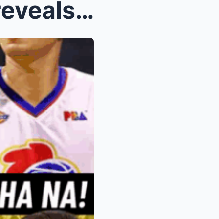
HOT: Kris Aquino officially reveals her will, spar...