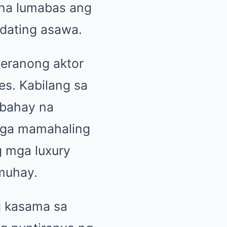
 na lumabas ang
dating asawa.
teranong aktor
es. Kabilang sa
bahay na
 Mga mamahaling
g mga luxury
muhay.
ng kasama sa