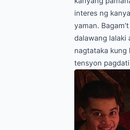
kanyang pamana.
interes ng kany
yaman. Bagam’t 
dalawang lalaki
nagtataka kung 
tensyon pagdati