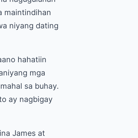
ya maintindihan
wa niyang dating
aano hahatiin
kaniyang mga
g mahal sa buhay.
ito ay nagbigay
ina James at