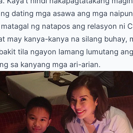
 Kaya’t hindi nakapagtatakang magin
ang dating mga asawa ang mga naipun
matagal ng natapos ang relasyon ni C
 at may kanya-kanya na silang buhay,
bakit tila ngayon lamang lumutang an
ng sa kanyang mga ari-arian.