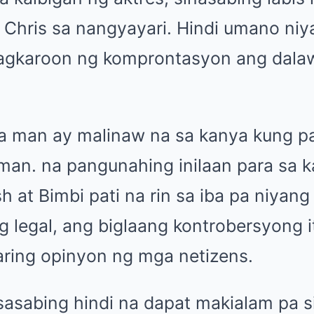
i Chris sa nangyayari. Hindi umano ni
 nagkaroon ng komprontasyon ang dala
pa man ay malinaw na sa kanya kung p
an. na pangunahing inilaan para sa 
h at Bimbi pati na rin sa iba pa niyan
g legal, ang biglaang kontrobersyong 
ring opinyon ng mga netizens.
sasabing hindi na dapat makialam pa s