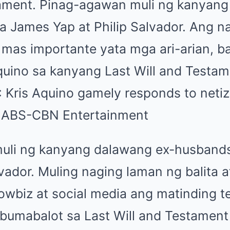
ament. Pinag-agawan muli ng kanyang
a James Yap at Philip Salvador. Ang n
 mas importante yata mga ari-arian, ba
quino sa kanyang Last Will and Testam
uli ng kanyang dalawang ex-husbands
lvador. Muling naging laman ng balita
wbiz at social media ang matinding t
bumabalot sa Last Will and Testament