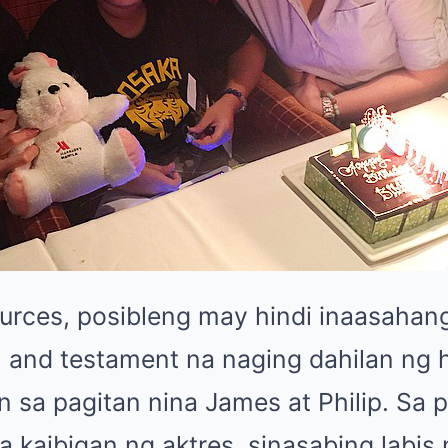
ources, posibleng may hindi inaasahan
l and testament na naging dahilan ng h
sa pagitan nina James at Philip. Sa 
na kaibigan ng aktres, sinasabing labi