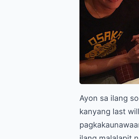
Ayon sa ilang s
kanyang last wil
pagkakaunawaan 
ilang malalapit 