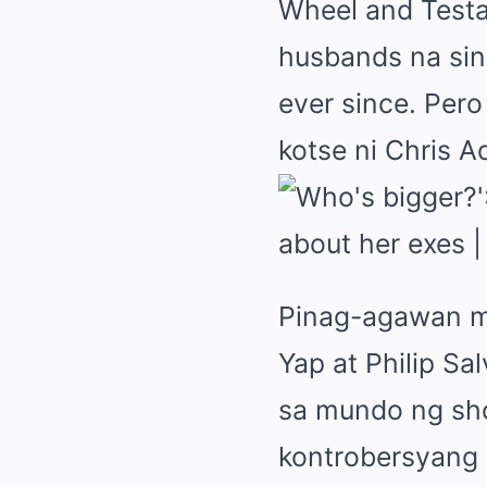
Wheel and Test
husbands na sin
ever since. Pero
kotse ni Chris A
Pinag-agawan m
Yap at Philip Sa
sa mundo ng sho
kontrobersyang 