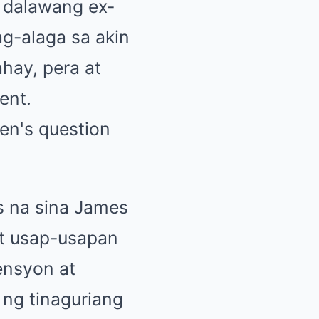
 dalawang ex-
ag-alaga sa akin
hay, pera at
ent.
 na sina James
 at usap-usapan
ensyon at
 ng tinaguriang