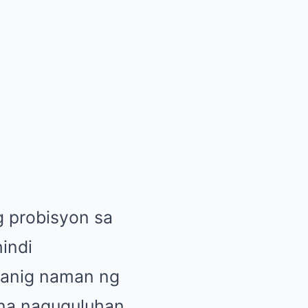
g probisyon sa
indi
panig naman ng
s na naguguluhan