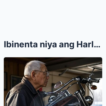
Ibinenta niya ang Harley niya para sa gamot ng apo...