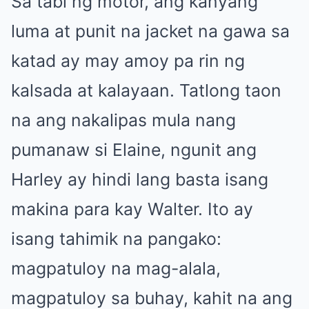
Sa tabi ng motor, ang kanyang
luma at punit na jacket na gawa sa
katad ay may amoy pa rin ng
kalsada at kalayaan. Tatlong taon
na ang nakalipas mula nang
pumanaw si Elaine, ngunit ang
Harley ay hindi lang basta isang
makina para kay Walter. Ito ay
isang tahimik na pangako:
magpatuloy na mag-alala,
magpatuloy sa buhay, kahit na ang