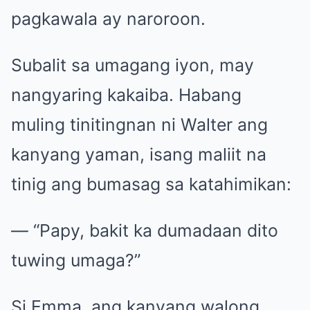
pagkawala ay naroroon.
Subalit sa umagang iyon, may
nangyaring kakaiba. Habang
muling tinitingnan ni Walter ang
kanyang yaman, isang maliit na
tinig ang bumasag sa katahimikan:
— “Papy, bakit ka dumadaan dito
tuwing umaga?”
Si Emma, ang kanyang walong