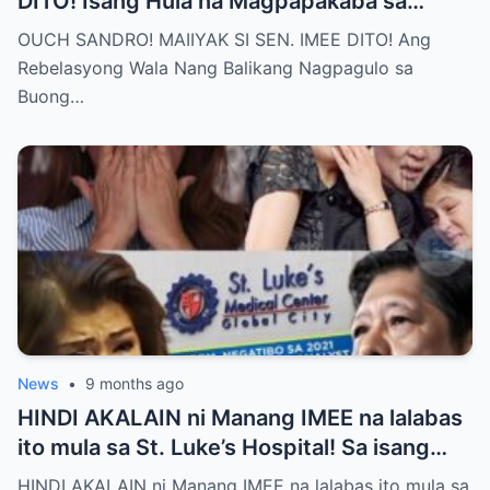
DITO! Isang Hula na Magpapakaba sa
Buong Bansa! Ano ang matinding nangyari
OUCH SANDRO! MAIIYAK SI SEN. IMEE DITO! Ang
sa pagitan nila?
Rebelasyong Wala Nang Balikang Nagpagulo sa
Buong…
News
•
9 months ago
HINDI AKALAIN ni Manang IMEE na lalabas
ito mula sa St. Luke’s Hospital! Sa isang
tahimik at maalinsangang hapon sa
HINDI AKALAIN ni Manang IMEE na lalabas ito mula sa