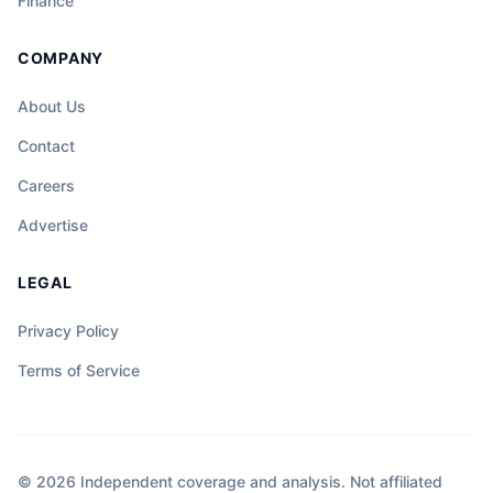
Finance
ang katapangan ng isang tao ay maaaring
magdala ng liwanag sa gitna ng dilim at
COMPANY
kalituhan.
About Us
Contact
Careers
Advertise
LEGAL
Privacy Policy
Terms of Service
© 2026 Independent coverage and analysis. Not affiliated