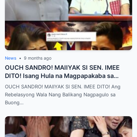
News
•
9 months ago
OUCH SANDRO! MAIIYAK SI SEN. IMEE
DITO! Isang Hula na Magpapakaba sa
Buong Bansa! Ano ang matinding nangyari
OUCH SANDRO! MAIIYAK SI SEN. IMEE DITO! Ang
sa pagitan nila?
Rebelasyong Wala Nang Balikang Nagpagulo sa
Buong…