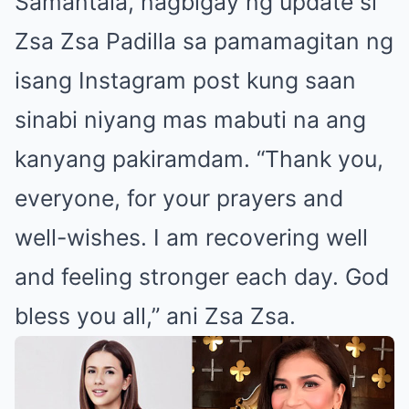
Samantala, nagbigay ng update si
Zsa Zsa Padilla sa pamamagitan ng
isang Instagram post kung saan
sinabi niyang mas mabuti na ang
kanyang pakiramdam. “Thank you,
everyone, for your prayers and
well-wishes. I am recovering well
and feeling stronger each day. God
bless you all,” ani Zsa Zsa.