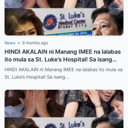
News
•
9 months ago
HINDI AKALAIN ni Manang IMEE na lalabas
ito mula sa St. Luke’s Hospital! Sa isang
tahimik at maalinsangang hapon sa
HINDI AKALAIN ni Manang IMEE na lalabas ito mula sa
lungsod ng Quezon, si Manang IMEE, isang
St. Luke’s Hospital! Sa isang…
kilalang personalidad sa lokal na
komunidad, ay naglakad papasok sa St.
Luke’s Hospital para sa isang ordinaryong
check-up. Walang sinuman ang
nakakaalam na sa araw na iyon, isang
pangyayari ang magbabago ng takbo ng