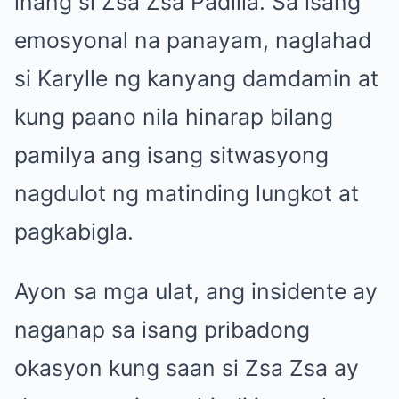
inang si Zsa Zsa Padilla. Sa isang
emosyonal na panayam, naglahad
si Karylle ng kanyang damdamin at
kung paano nila hinarap bilang
pamilya ang isang sitwasyong
nagdulot ng matinding lungkot at
pagkabigla.
Ayon sa mga ulat, ang insidente ay
naganap sa isang pribadong
okasyon kung saan si Zsa Zsa ay