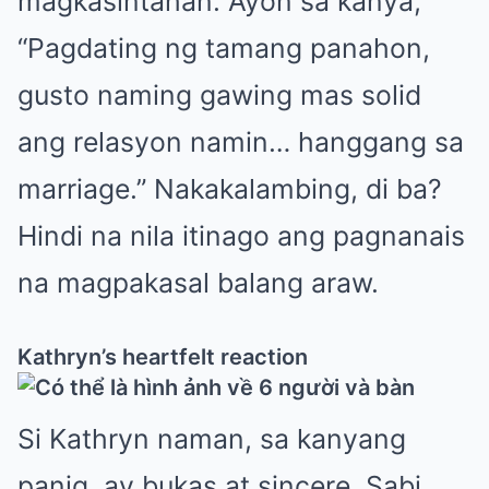
magkasintahan. Ayon sa kanya,
“Pagdating ng tamang panahon,
gusto naming gawing mas solid
ang relasyon namin… hanggang sa
marriage.” Nakakalambing, di ba?
Hindi na nila itinago ang pagnanais
na magpakasal balang araw.
Kathryn’s heartfelt reaction
Si Kathryn naman, sa kanyang
panig, ay bukas at sincere. Sabi