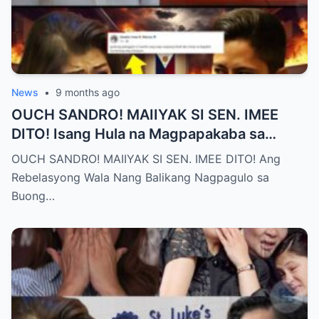
News
•
9 months ago
OUCH SANDRO! MAIIYAK SI SEN. IMEE
DITO! Isang Hula na Magpapakaba sa
Buong Bansa! Ano ang matinding nangyari
OUCH SANDRO! MAIIYAK SI SEN. IMEE DITO! Ang
sa pagitan nila?
Rebelasyong Wala Nang Balikang Nagpagulo sa
Buong…