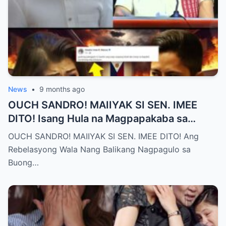
News
•
9 months ago
OUCH SANDRO! MAIIYAK SI SEN. IMEE
DITO! Isang Hula na Magpapakaba sa
Buong Bansa! Ano ang matinding nangyari
OUCH SANDRO! MAIIYAK SI SEN. IMEE DITO! Ang
sa pagitan nila?
Rebelasyong Wala Nang Balikang Nagpagulo sa
Buong…