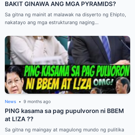
BAKIT GINAWA ANG MGA PYRAMIDS?
IMEE ay nananatiling kalmado ngunit
alerto. Ang kanyang mga pahayag ay
Sa gitna ng mainit at malawak na disyerto ng Ehipto,
nagdala ng pansin ng mga mamamahayag,
nakatayo ang mga estrukturang naging…
at maraming media outlets ang
nagsimulang magtanong sa ospital para sa
kanilang paliwanag. Ang St. Luke’s Hospital
ay naglabas ng maikling pahayag, na
nagsasabing “Kami ay nananatiling
nakatuon sa kaligtasan ng aming mga
pasyente at patuloy na iniimbestigahan
ang insidente.” Gayunpaman, hindi
malinaw kung ano talaga ang naganap sa
News
•
9 months ago
loob ng mga pasilyo at wards ng ospital.
PING kasama sa pag pupulvoron ni BBEM
Maraming eksperto ang nagtatalo tungkol
at L!ZA ??
sa posibleng dahilan. Ang ilan ay
nagsasabing maaaring malfunction ng
Sa gitna ng maingay at magulong mundo ng pulitika