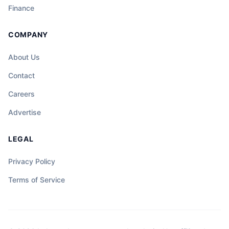
sentro ng hindi inaasahang misteryo, at
Finance
ang katapangan ng isang tao ay maaaring
magdala ng liwanag sa gitna ng dilim at
COMPANY
kalituhan.
About Us
Contact
Careers
Advertise
LEGAL
Privacy Policy
Terms of Service