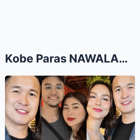
Kobe Paras NAWALAN NA ng TRABAHO at mga ENDORSEMSN...