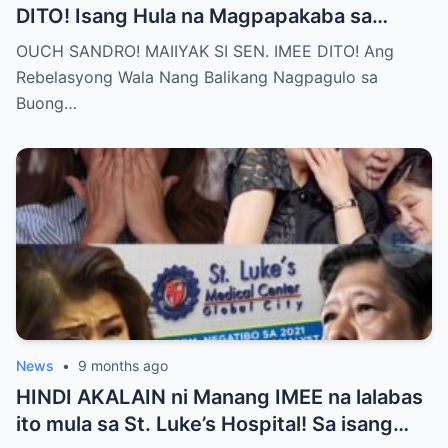
DITO! Isang Hula na Magpapakaba sa
Buong Bansa! Ano ang matinding nangyari
OUCH SANDRO! MAIIYAK SI SEN. IMEE DITO! Ang
sa pagitan nila?
Rebelasyong Wala Nang Balikang Nagpagulo sa
Buong…
News
•
9 months ago
HINDI AKALAIN ni Manang IMEE na lalabas
ito mula sa St. Luke’s Hospital! Sa isang