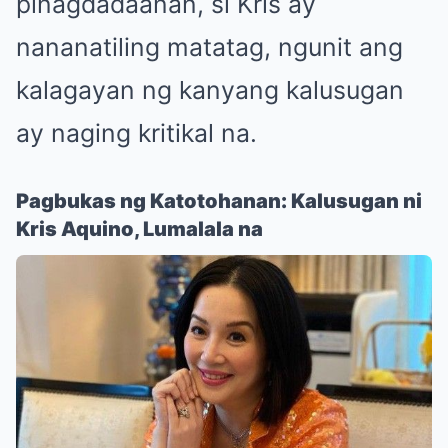
pinagdadaanan, si Kris ay
nananatiling matatag, ngunit ang
kalagayan ng kanyang kalusugan
ay naging kritikal na.
Pagbukas ng Katotohanan: Kalusugan ni
Kris Aquino, Lumalala na