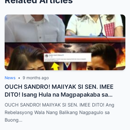
Related Articles
News
•
9 months ago
OUCH SANDRO! MAIIYAK SI SEN. IMEE
DITO! Isang Hula na Magpapakaba sa
Buong Bansa! Ano ang matinding nangyari
OUCH SANDRO! MAIIYAK SI SEN. IMEE DITO! Ang
sa pagitan nila?
Rebelasyong Wala Nang Balikang Nagpagulo sa
Buong…