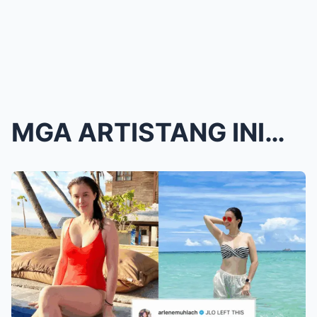
MGA ARTISTANG INIWAN NG UNANG ASAWA! Mga Kwento ng...