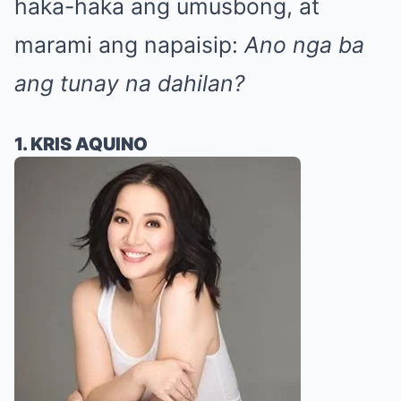
haka-haka ang umusbong, at
marami ang napaisip:
Ano nga ba
ang tunay na dahilan?
1. KRIS AQUINO