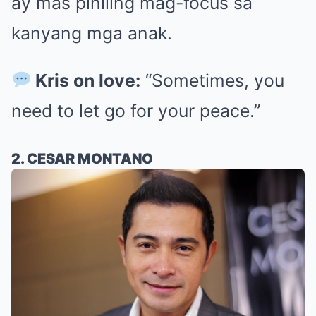
ay mas piniling mag-focus sa
kanyang mga anak.
Kris on love:
“Sometimes, you
need to let go for your peace.”
2. CESAR MONTANO