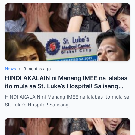
News
•
9 months ago
HINDI AKALAIN ni Manang IMEE na lalabas
ito mula sa St. Luke’s Hospital! Sa isang
tahimik at maalinsangang hapon sa
HINDI AKALAIN ni Manang IMEE na lalabas ito mula sa
lungsod ng Quezon, si Manang IMEE, isang
St. Luke’s Hospital! Sa isang…
kilalang personalidad sa lokal na
komunidad, ay naglakad papasok sa St.
Luke’s Hospital para sa isang ordinaryong