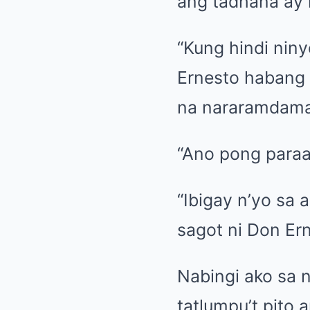
ang tadhana ay 
“Kung hindi nin
Ernesto habang 
na nararamdama
“Ano pong paraa
“Ibigay n’yo sa 
sagot ni Don Er
Nabingi ako sa n
tatlumpu’t pito