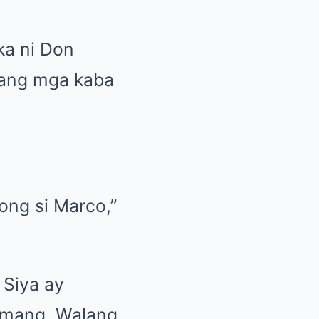
ka ni Don
a ang mga kaba
kong si Marco,”
 Siya ay
lamang. Walang