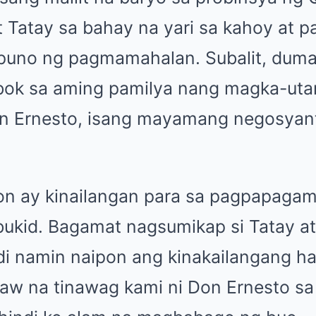
t Tatay sa bahay na yari sa kahoy at p
 puno ng pagmamahalan. Subalit, duma
ok sa aming pamilya nang magka-utan
 Ernesto, isang mayamang negosyante
on ay kinailangan para sa pagpapagam
bukid. Bagamat nagsumikap si Tatay a
i namin naipon ang kinakailangang h
aw na tinawag kami ni Don Ernesto s