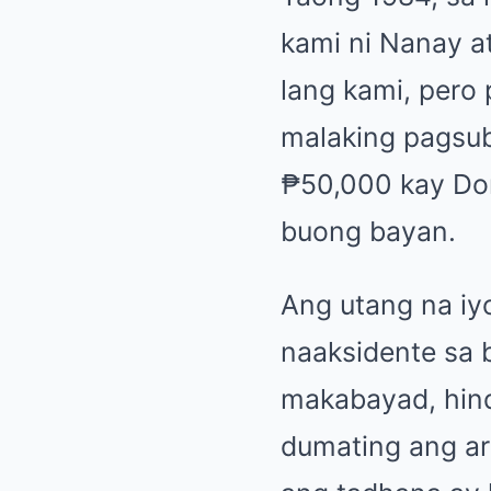
kami ni Nanay a
lang kami, pero
malaking pagsub
₱50,000 kay Don
buong bayan.
Ang utang na iy
naaksidente sa 
makabayad, hind
dumating ang ar