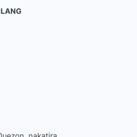
ILANG
Quezon, nakatira