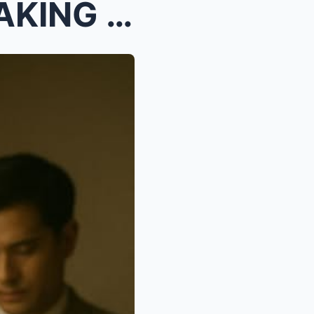
NAGPAKASAL AKO SA LALAKING HINDI KO MAHAL, BILANG ...