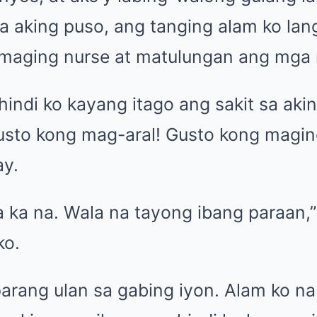
a aking puso, ang tanging alam ko lan
maging nurse at matulungan ang mga 
indi ko kayang itago ang sakit sa akin
Gusto kong mag-aral! Gusto kong maging
ay.
 ka na. Wala na tayong ibang paraan,”
ko.
parang ulan sa gabing iyon. Alam ko na