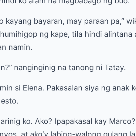
hindi ko alam na magbabago ng buo.
yo kayang bayaran, may paraan pa,” wi
humihigop ng kape, tila hindi alintan
n namin.
n?” nanginginig na tanong ni Tatay.
amin si Elena. Pakasalan siya ng anak 
nesto.
arinig ko. Ako? Ipapakasal kay Marco?
 anyos, at ako’y labing-walong gulang 