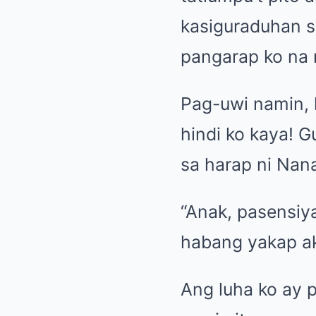
kasiguraduhan s
pangarap ko na 
Pag-uwi namin, h
hindi ko kaya! 
sa harap ni Nan
“Anak, pasensiya
habang yakap a
Ang luha ko ay 