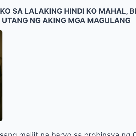
O SA LALAKING HINDI KO MAHAL, B
 UTANG NG AKING MGA MAGULANG
sang maliit na baryo sa probinsya ng 