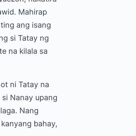
awid. Mahirap
ting ang isang
g si Tatay ng
 na kilala sa
ot ni Tatay na
t si Nanay upang
alaga. Nang
a kanyang bahay,