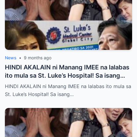
News
•
9 months ago
HINDI AKALAIN ni Manang IMEE na lalabas
ito mula sa St. Luke’s Hospital! Sa isang
tahimik at maalinsangang hapon sa
HINDI AKALAIN ni Manang IMEE na lalabas ito mula sa
lungsod ng Quezon, si Manang IMEE, isang
St. Luke’s Hospital! Sa isang…
kilalang personalidad sa lokal na
komunidad, ay naglakad papasok sa St.
Luke’s Hospital para sa isang ordinaryong
check-up. Walang sinuman ang
nakakaalam na sa araw na iyon, isang