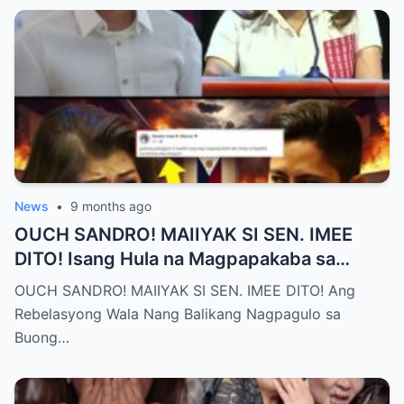
News
•
9 months ago
OUCH SANDRO! MAIIYAK SI SEN. IMEE
DITO! Isang Hula na Magpapakaba sa
Buong Bansa! Ano ang matinding nangyari
OUCH SANDRO! MAIIYAK SI SEN. IMEE DITO! Ang
sa pagitan nila?
Rebelasyong Wala Nang Balikang Nagpagulo sa
Buong…