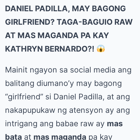
DANIEL PADILLA, MAY BAGONG
GIRLFRIEND? TAGA-BAGUIO RAW
AT MAS MAGANDA PA KAY
KATHRYN BERNARDO?!
Mainit ngayon sa social media ang
balitang diumano’y may bagong
“girlfriend” si Daniel Padilla, at ang
nakapupukaw ng atensyon ay ang
intrigang ang babae raw ay
mas
bata
at
mas maganda
pa kay