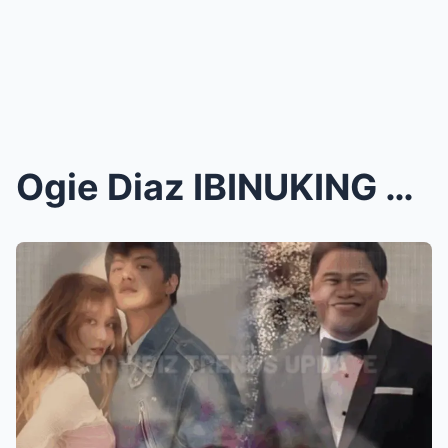
Ogie Diaz IBINUKING ang Madalas na PAGKIKITA ni Da...