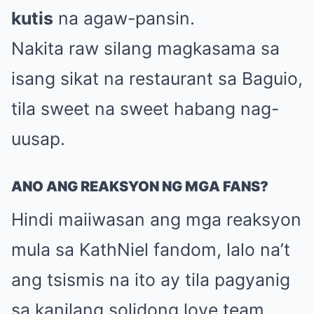
kutis
na agaw-pansin.
Nakita raw silang magkasama sa
isang sikat na restaurant sa Baguio,
tila sweet na sweet habang nag-
uusap.
ANO ANG REAKSYON NG MGA FANS?
Hindi maiiwasan ang mga reaksyon
mula sa KathNiel fandom, lalo na’t
ang tsismis na ito ay tila pagyanig
sa kanilang solidong love team.