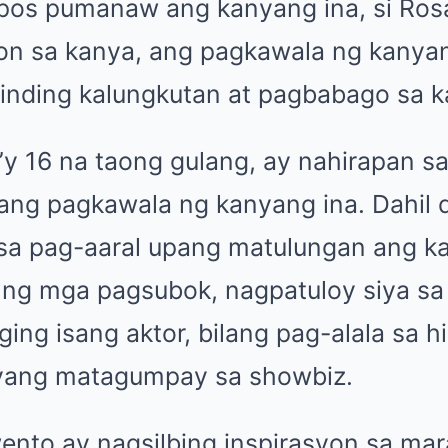
os pumanaw ang kanyang ina, si Rosa
on sa kanya, ang pagkawala ng kanyan
inding kalungkutan at pagbabago sa 
o’y 16 na taong gulang, ay nahirapan s
ang pagkawala ng kanyang ina.
Dahil d
sa pag-aaral upang matulungan ang k
a ng mga pagsubok, nagpatuloy siya s
ng isang aktor, bilang pag-alala sa h
iyang matagumpay sa showbiz.
nto ay nagsilbing inspirasyon sa mara