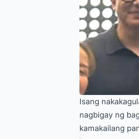
Isang nakakagul
nagbigay ng bag
kamakailang pan