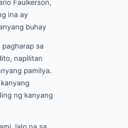
rio Faulkerson,
g ina ay
kanyang buhay
a pagharap sa
ito, napilitan
anyang pamilya.
a kanyang
iling ng kanyang
mi, lalo na sa