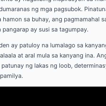
dumaranas ng mga pagsubok.
Pinatun
a hamon sa buhay, ang pagmamahal sa
 pangarap ay susi sa tagumpay.
lden ay patuloy na lumalago sa kanyan
alaala at aral mula sa kanyang ina.
An
 patunay ng lakas ng loob, determinas
pamilya.