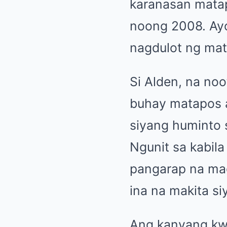
karanasan matap
noong 2008.
Ay
nagdulot ng mat
Si Alden, na no
buhay matapos 
siyang huminto 
Ngunit sa kabil
pangarap na magi
ina na makita s
Ang kanyang kwe