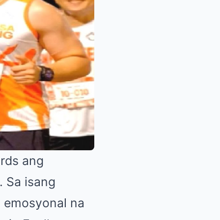
ards ang
.
Sa isang
g emosyonal na