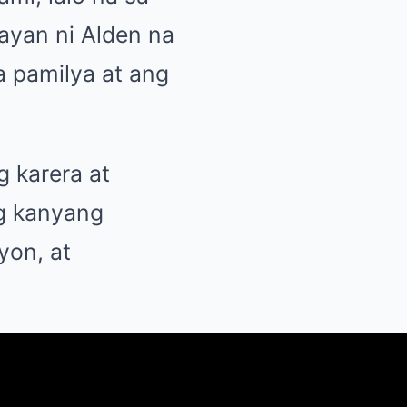
ayan ni Alden na
 pamilya at ang
g karera at
g kanyang
yon, at