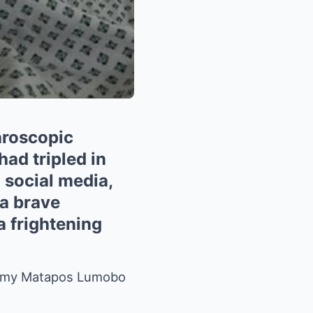
aroscopic
ad tripled in
 social media,
 a brave
a frightening
ctomy Matapos Lumobo