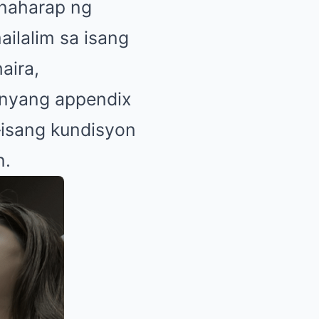
naharap ng
ilalim sa isang
aira,
anyang appendix
—isang kundisyon
n.