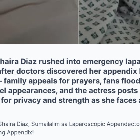
aira Diaz rushed into emergency lap
ter doctors discovered her appendix h
 family appeals for prayers, fans flood
el appearances, and the actress posts
or privacy and strength as she faces 
: Shaira Diaz, Sumailalim sa Laparoscopic Appende
ng Appendix!