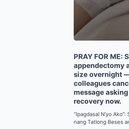
PRAY FOR ME: Sh
appendectomy af
size overnight —
colleagues canc
message asking f
recovery now.
“Ipagdasal N’yo Ako”
nang Tatlong Beses a