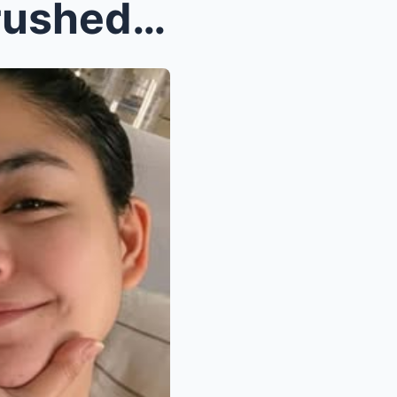
PRAY FOR ME: Shaira Diaz rushed into emergency lap...