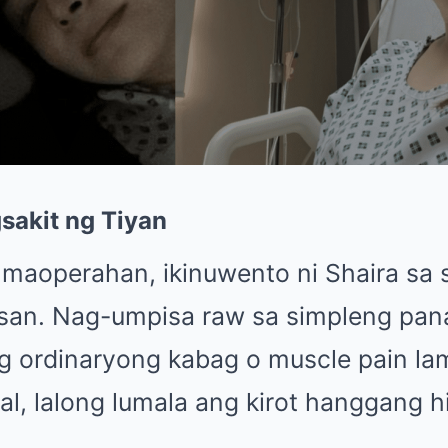
sakit ng Tiyan
 maoperahan, ikinuwento ni Shaira sa 
an. Nag-umpisa raw sa simpleng pana
ng ordinaryong kabag o muscle pain la
l, lalong lumala ang kirot hanggang hi