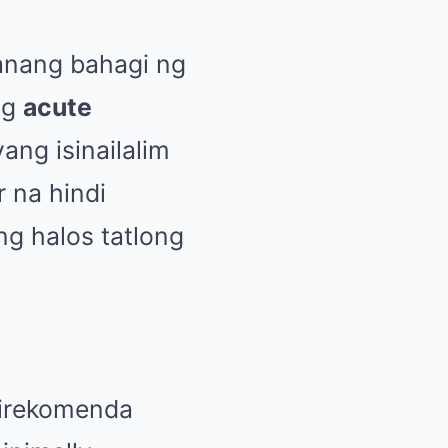
kanang bahagi ng
ng
acute
yang isinailalim
 na hindi
g halos tatlong
nirekomenda