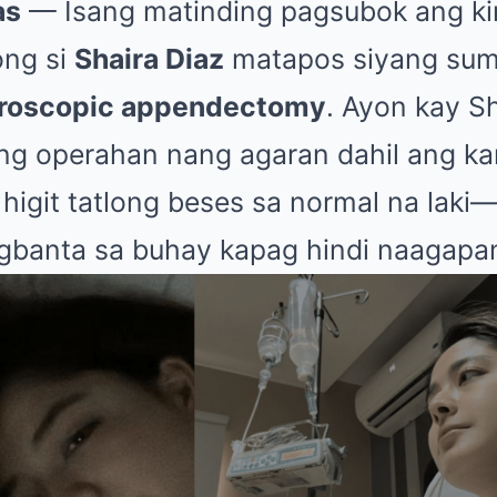
as
— Isang matinding pagsubok ang ki
ong si
Shaira Diaz
matapos siyang suma
aroscopic appendectomy
. Ayon kay Sh
ang operahan nang agaran dahil ang k
higit tatlong beses sa normal na laki
gbanta sa buhay kapag hindi naagapa