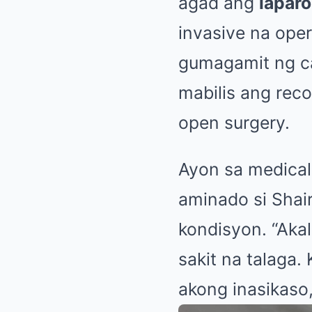
agad ang
lapar
invasive na ope
gumagamit ng ca
mabilis ang reco
open surgery.
Ayon sa medical
aminado si Shair
kondisyon. “Aka
sakit na talaga
akong inasikaso