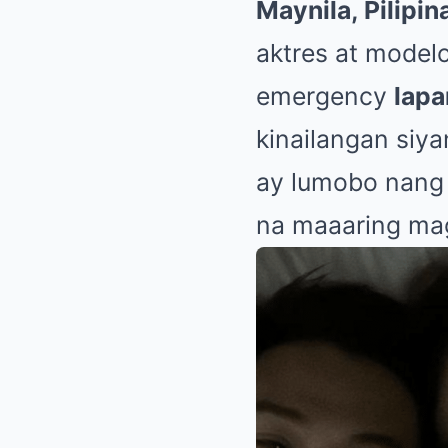
Maynila, Pilipin
aktres at model
emergency
lap
kinailangan siy
ay lumobo nang 
na maaaring ma