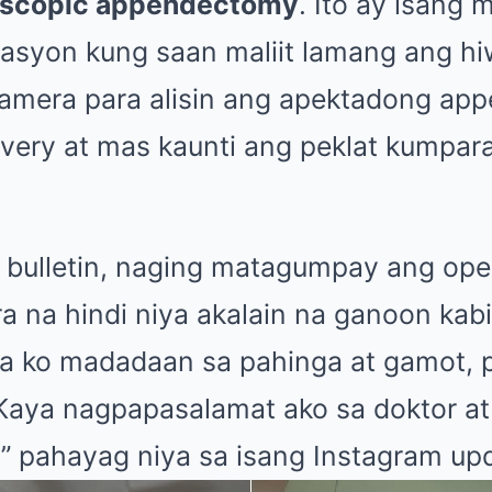
oscopic appendectomy
. Ito ay isang 
rasyon kung saan maliit lamang ang hiw
mera para alisin ang apektadong app
very at mas kaunti ang peklat kumpara 
 bulletin, naging matagumpay ang ope
a na hindi niya akalain na ganoon kabi
la ko madadaan sa pahinga at gamot, 
. Kaya nagpapasalamat ako sa doktor a
,” pahayag niya sa isang Instagram up