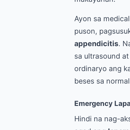
Ayon sa medical
puson, pagsusuk
appendicitis
. N
sa ultrasound at
ordinaryo ang k
beses sa normal
Emergency Lap
Hindi na nag-ak