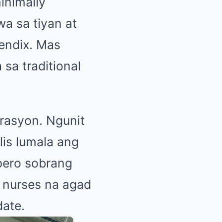
minimally
a sa tiyan at
endix. Mas
sa traditional
rasyon. Ngunit
lis lumala ang
pero sobrang
t nurses na agad
date.