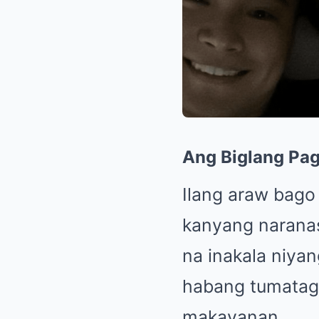
Ang Biglang Pag
Ilang araw bago
kanyang naranas
na inakala niya
habang tumataga
makayanan.