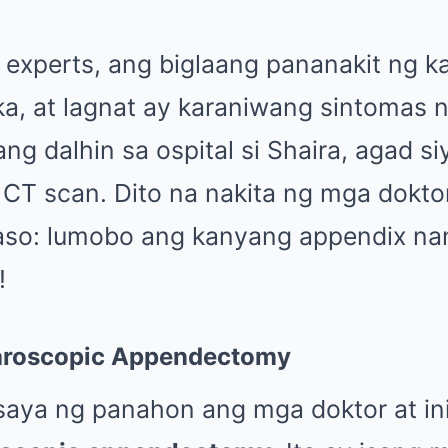
 experts, ang biglaang pananakit ng 
a, at lagnat ay karaniwang sintomas 
ang dalhin sa ospital si Shaira, agad si
 CT scan. Dito na nakita ng mga doktor
aso: lumobo ang kanyang appendix nan
!
aroscopic Appendectomy
saya ng panahon ang mga doktor at i