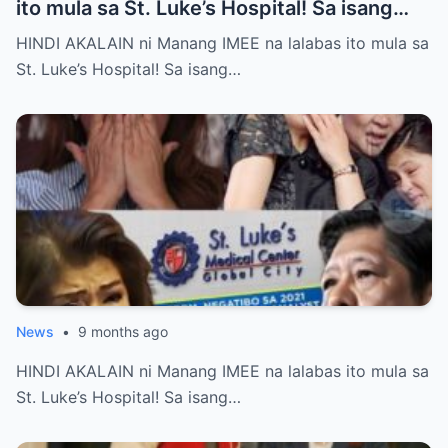
ito mula sa St. Luke’s Hospital! Sa isang
tahimik at maalinsangang hapon sa
HINDI AKALAIN ni Manang IMEE na lalabas ito mula sa
lungsod ng Quezon, si Manang IMEE, isang
St. Luke’s Hospital! Sa isang…
kilalang personalidad sa lokal na
komunidad, ay naglakad papasok sa St.
Luke’s Hospital para sa isang ordinaryong
check-up. Walang sinuman ang
nakakaalam na sa araw na iyon, isang
pangyayari ang magbabago ng takbo ng
kanyang buhay at magpapakilos ng buong
bansa sa pagtatanong at paghahanap ng
katotohanan. Ayon sa mga saksi, habang
siya ay naghihintay sa reception, isang
News
•
9 months ago
kakaibang pangyayari ang naganap. Ang
HINDI AKALAIN ni Manang IMEE na lalabas ito mula sa
mga ilaw sa paligid ay biglang kumupas, at
St. Luke’s Hospital! Sa isang…
ang mga electronic devices ay tila
nagkaroon ng sariling buhay – nagsimulang