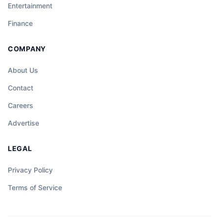
mga ordinaryong araw ay maaaring maging
Entertainment
sentro ng hindi inaasahang misteryo, at
Finance
ang katapangan ng isang tao ay maaaring
magdala ng liwanag sa gitna ng dilim at
COMPANY
kalituhan.
About Us
Contact
Careers
Advertise
LEGAL
Privacy Policy
Terms of Service