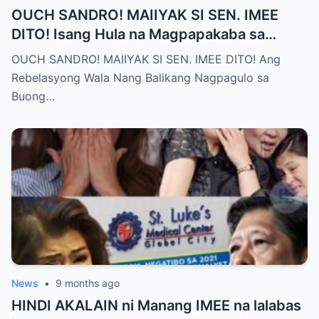
OUCH SANDRO! MAIIYAK SI SEN. IMEE
DITO! Isang Hula na Magpapakaba sa
Buong Bansa! Ano ang matinding nangyari
OUCH SANDRO! MAIIYAK SI SEN. IMEE DITO! Ang
sa pagitan nila?
Rebelasyong Wala Nang Balikang Nagpagulo sa
Buong…
News
•
9 months ago
HINDI AKALAIN ni Manang IMEE na lalabas