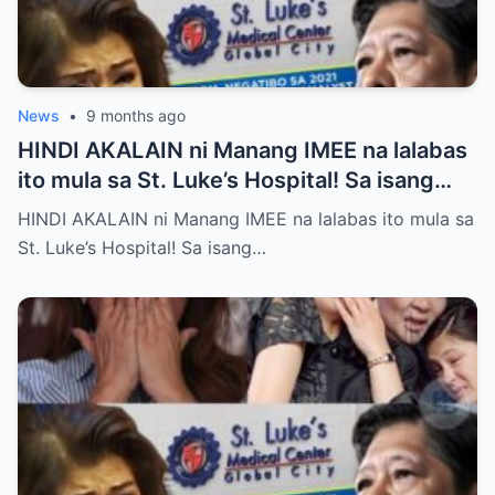
News
•
9 months ago
HINDI AKALAIN ni Manang IMEE na lalabas
ito mula sa St. Luke’s Hospital! Sa isang
tahimik at maalinsangang hapon sa
HINDI AKALAIN ni Manang IMEE na lalabas ito mula sa
lungsod ng Quezon, si Manang IMEE, isang
St. Luke’s Hospital! Sa isang…
kilalang personalidad sa lokal na
komunidad, ay naglakad papasok sa St.
Luke’s Hospital para sa isang ordinaryong
check-up. Walang sinuman ang
nakakaalam na sa araw na iyon, isang
pangyayari ang magbabago ng takbo ng
kanyang buhay at magpapakilos ng buong
bansa sa pagtatanong at paghahanap ng