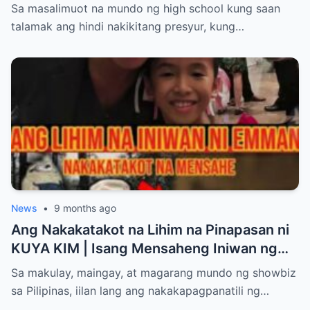
Who Her Father Is.
Sa masalimuot na mundo ng high school kung saan
biglaang pagkawala ng malay, hindi
talamak ang hindi nakikitang presyur, kung…
maipaliwanag na pananakit, at ilang kaso
ng mga medical device malfunction na
halos magdulot ng panganib sa buhay. Ang
mga staff ay tinawag nang higit pa sa
karaniwan upang ma-kontrol ang
sitwasyon, ngunit tila may nangyaring
hindi nila maipaliwanag. Si Manang IMEE,
na kilala sa kanyang matapang at matalas
na pag-iisip, ay hindi lamang nanood. Ayon
sa kanya sa isang pribadong panayam,
News
•
9 months ago
“Hindi ko inaasahan na makakakita ako ng
Ang Nakakatakot na Lihim na Pinapasan ni
ganoong eksena sa St. Luke’s. Para akong
KUYA KIM | Isang Mensaheng Iniwan ng
nasa isang pelikula na hindi ko gusto
Anak Bago Umalis
Sa makulay, maingay, at magarang mundo ng showbiz
manood, ngunit kailangan kong malaman
sa Pilipinas, iilan lang ang nakakapagpanatili ng…
ang katotohanan.” Ang balita ay mabilis