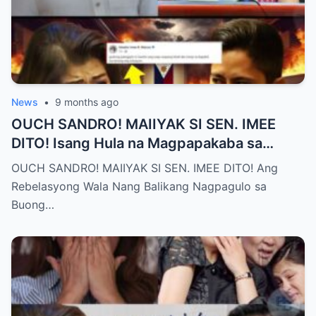
News
•
9 months ago
OUCH SANDRO! MAIIYAK SI SEN. IMEE
DITO! Isang Hula na Magpapakaba sa
Buong Bansa! Ano ang matinding nangyari
OUCH SANDRO! MAIIYAK SI SEN. IMEE DITO! Ang
sa pagitan nila?
Rebelasyong Wala Nang Balikang Nagpagulo sa
Buong…