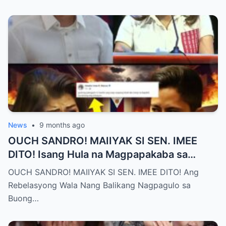
News
•
9 months ago
OUCH SANDRO! MAIIYAK SI SEN. IMEE
DITO! Isang Hula na Magpapakaba sa
Buong Bansa! Ano ang matinding nangyari
OUCH SANDRO! MAIIYAK SI SEN. IMEE DITO! Ang
sa pagitan nila?
Rebelasyong Wala Nang Balikang Nagpagulo sa
Buong…