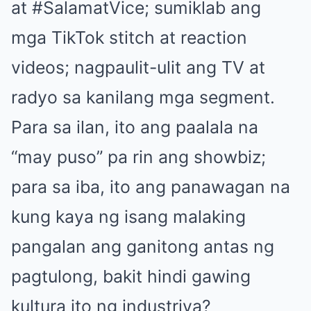
at #SalamatVice; sumiklab ang
mga TikTok stitch at reaction
videos; nagpaulit-ulit ang TV at
radyo sa kanilang mga segment.
Para sa ilan, ito ang paalala na
“may puso” pa rin ang showbiz;
para sa iba, ito ang panawagan na
kung kaya ng isang malaking
pangalan ang ganitong antas ng
pagtulong, bakit hindi gawing
kultura ito ng industriya?