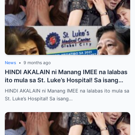
News
•
9 months ago
HINDI AKALAIN ni Manang IMEE na lalabas
ito mula sa St. Luke’s Hospital! Sa isang
tahimik at maalinsangang hapon sa
HINDI AKALAIN ni Manang IMEE na lalabas ito mula sa
lungsod ng Quezon, si Manang IMEE, isang
St. Luke’s Hospital! Sa isang…
kilalang personalidad sa lokal na
komunidad, ay naglakad papasok sa St.
Luke’s Hospital para sa isang ordinaryong
check-up. Walang sinuman ang