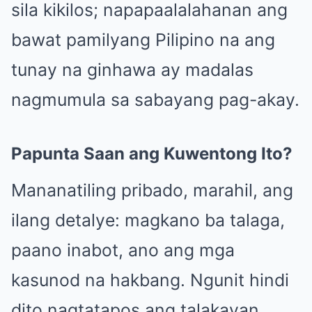
sila kikilos; napapaalalahanan ang
bawat pamilyang Pilipino na ang
tunay na ginhawa ay madalas
nagmumula sa sabayang pag-akay.
Papunta Saan ang Kuwentong Ito?
Mananatiling pribado, marahil, ang
ilang detalye: magkano ba talaga,
paano inabot, ano ang mga
kasunod na hakbang. Ngunit hindi
dito nagtatapos ang talakayan.