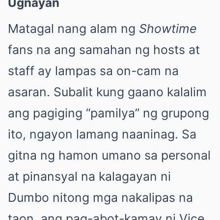
Ugnayan
Matagal nang alam ng
Showtime
fans na ang samahan ng hosts at
staff ay lampas sa on-cam na
asaran. Subalit kung gaano kalalim
ang pagiging “pamilya” ng grupong
ito, ngayon lamang naaninag. Sa
gitna ng hamon umano sa personal
at pinansyal na kalagayan ni
Dumbo nitong mga nakalipas na
taon, ang pag-abot-kamay ni Vice